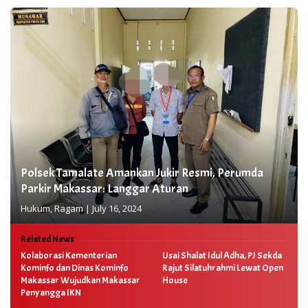
Polsek Tamalate Amankan Jukir Resmi, Perumda
Parkir Makassar: Langgar Aturan
Hukum
,
Ragam
|
July 16, 2024
Related News
Kolaborasi Kementerian
Usai Shalat Idul Adha, PJ Sekda
Kominfo dan Dinas Kominfo
Rajut Silatuhrahmi Lewat Open
Makassar Wujudkan Makassar
House
Penyangga IKN