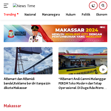
Trending
Nasional
Mancanegara
Hukum
Politik
Ekonomi
Skip
to
content
«
»
Alfamart dan Alfamidi
“Alfamart Andi Cammi Melanggar
bandel,Reklame berdiri tanpa izin
PERDA Toko Modern dan Tetap
dikota Makassar
Operasional. Di Duga Ada Atensi
Khusus Orang Dekat Walikota”
Makassar