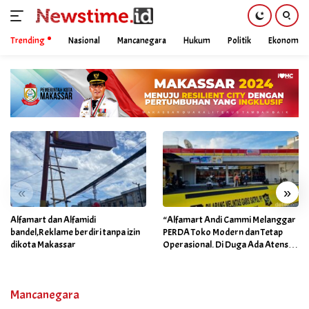
Trending
Nasional
Mancanegara
Hukum
Politik
Ekonomi
Skip
to
content
«
»
Alfamart dan Alfamidi
“Alfamart Andi Cammi Melanggar
bandel,Reklame berdiri tanpa izin
PERDA Toko Modern dan Tetap
dikota Makassar
Operasional. Di Duga Ada Atensi
Khusus Orang Dekat Walikota”
Mancanegara