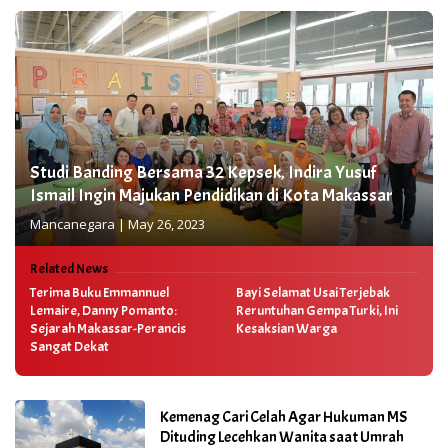
Studi Banding Bersama 32 Kepsek, Indira Yusuf
Ismail Ingin Majukan Pendidikan di Kota Makassar
Mancanegara
|
May 26, 2023
Related News
Terima Buku Emmannuel
Bayi Selamat Usai Terjebak
Lemaire, Danny Pomanto:
Reruntuhan Gempa Turki, Ini
Sejarah Makassar-Perancis
Kesaksian Warga
Sangat Dekat
Kemenag Cari Celah Agar Hukuman MS
Dituding Lecehkan Wanita saat Umrah