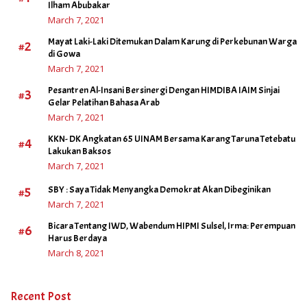
Ilham Abubakar
March 7, 2021
Mayat Laki-Laki Ditemukan Dalam Karung di Perkebunan Warga
#2
di Gowa
March 7, 2021
Pesantren Al-Insani Bersinergi Dengan HIMDIBA IAIM Sinjai
#3
Gelar Pelatihan Bahasa Arab
March 7, 2021
KKN- DK Angkatan 65 UINAM Bersama Karang Taruna Tetebatu
#4
Lakukan Baksos
March 7, 2021
#5
SBY : Saya Tidak Menyangka Demokrat Akan Dibeginikan
March 7, 2021
Bicara Tentang IWD, Wabendum HIPMI Sulsel, Irma: Perempuan
#6
Harus Berdaya
March 8, 2021
Recent Post