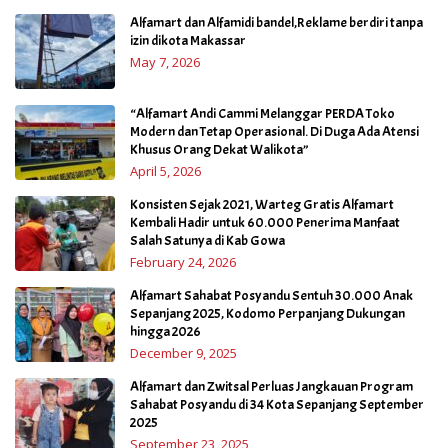
Alfamart dan Alfamidi bandel,Reklame berdiri tanpa
izin dikota Makassar
May 7, 2026
“Alfamart Andi Cammi Melanggar PERDA Toko
Modern dan Tetap Operasional. Di Duga Ada Atensi
Khusus Orang Dekat Walikota”
April 5, 2026
Konsisten Sejak 2021, Warteg Gratis Alfamart
Kembali Hadir untuk 60.000 Penerima Manfaat
Salah Satunya di Kab Gowa
February 24, 2026
Alfamart Sahabat Posyandu Sentuh 30.000 Anak
Sepanjang 2025, Kodomo Perpanjang Dukungan
hingga 2026
December 9, 2025
Alfamart dan Zwitsal Perluas Jangkauan Program
Sahabat Posyandu di 34 Kota Sepanjang September
2025
September 23, 2025