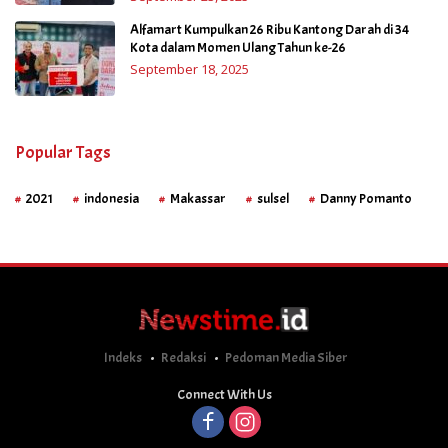
Alfamart Kumpulkan 26 Ribu Kantong Darah di 34
Kota dalam Momen Ulang Tahun ke-26
September 18, 2025
Popular Tags
2021
indonesia
Makassar
sulsel
Danny Pomanto
Indeks
Redaksi
Pedoman Media Siber
Connect With Us