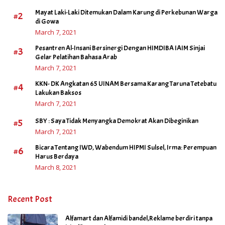
Mayat Laki-Laki Ditemukan Dalam Karung di Perkebunan Warga
#2
di Gowa
March 7, 2021
Pesantren Al-Insani Bersinergi Dengan HIMDIBA IAIM Sinjai
#3
Gelar Pelatihan Bahasa Arab
March 7, 2021
KKN- DK Angkatan 65 UINAM Bersama Karang Taruna Tetebatu
#4
Lakukan Baksos
March 7, 2021
#5
SBY : Saya Tidak Menyangka Demokrat Akan Dibeginikan
March 7, 2021
Bicara Tentang IWD, Wabendum HIPMI Sulsel, Irma: Perempuan
#6
Harus Berdaya
March 8, 2021
Recent Post
Alfamart dan Alfamidi bandel,Reklame berdiri tanpa