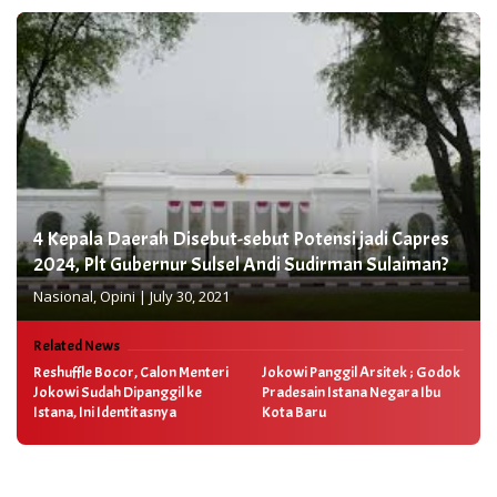
4 Kepala Daerah Disebut-sebut Potensi jadi Capres
2024, Plt Gubernur Sulsel Andi Sudirman Sulaiman?
Nasional
,
Opini
|
July 30, 2021
Related News
Reshuffle Bocor, Calon Menteri
Jokowi Panggil Arsitek ; Godok
Jokowi Sudah Dipanggil ke
Pradesain Istana Negara Ibu
Istana, Ini Identitasnya
Kota Baru