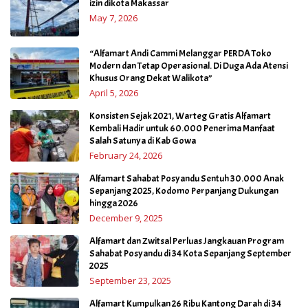
izin dikota Makassar
May 7, 2026
“Alfamart Andi Cammi Melanggar PERDA Toko
Modern dan Tetap Operasional. Di Duga Ada Atensi
Khusus Orang Dekat Walikota”
April 5, 2026
Konsisten Sejak 2021, Warteg Gratis Alfamart
Kembali Hadir untuk 60.000 Penerima Manfaat
Salah Satunya di Kab Gowa
February 24, 2026
Alfamart Sahabat Posyandu Sentuh 30.000 Anak
Sepanjang 2025, Kodomo Perpanjang Dukungan
hingga 2026
December 9, 2025
Alfamart dan Zwitsal Perluas Jangkauan Program
Sahabat Posyandu di 34 Kota Sepanjang September
2025
September 23, 2025
Alfamart Kumpulkan 26 Ribu Kantong Darah di 34