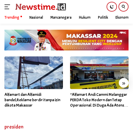
Trending
Nasional
Mancanegara
Hukum
Politik
Ekonomi
Skip
to
content
«
»
Alfamart dan Alfamidi
“Alfamart Andi Cammi Melanggar
bandel,Reklame berdiri tanpa izin
PERDA Toko Modern dan Tetap
dikota Makassar
Operasional. Di Duga Ada Atensi
Khusus Orang Dekat Walikota”
presiden