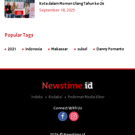
Kota dalam Momen Ulang Tahun ke-26
September 18, 2025
Popular Tags
2021
indonesia
Makassar
sulsel
Danny Pomanto
Indeks
Redaksi
Pedoman Media Siber
Connect With Us
2026 © Newstime.id