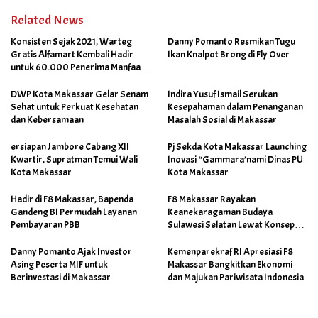
Related News
Konsisten Sejak 2021, Warteg
Danny Pomanto Resmikan Tugu
Gratis Alfamart Kembali Hadir
Ikan Knalpot Brong di Fly Over
untuk 60.000 Penerima Manfaat
Salah Satunya di Kab Gowa
DWP Kota Makassar Gelar Senam
Indira Yusuf Ismail Serukan
Sehat untuk Perkuat Kesehatan
Kesepahaman dalam Penanganan
dan Kebersamaan
Masalah Sosial di Makassar
ersiapan Jambore Cabang XII
Pj Sekda Kota Makassar Launching
Kwartir, Supratman Temui Wali
Inovasi “Gammara’nami Dinas PU
Kota Makassar
Kota Makassar
Hadir di F8 Makassar, Bapenda
F8 Makassar Rayakan
Gandeng BI Permudah Layanan
Keanekaragaman Budaya
Pembayaran PBB
Sulawesi Selatan Lewat Konsep
Makassar Skalia
Danny Pomanto Ajak Investor
Kemenparekraf RI Apresiasi F8
Asing Peserta MIF untuk
Makassar Bangkitkan Ekonomi
Berinvestasi di Makassar
dan Majukan Pariwisata Indonesia