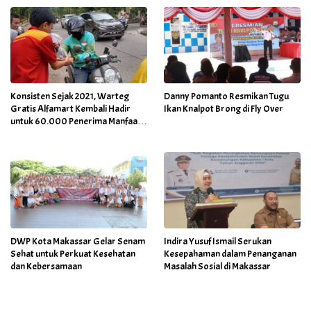
Konsisten Sejak 2021, Warteg
Danny Pomanto Resmikan Tugu
Gratis Alfamart Kembali Hadir
Ikan Knalpot Brong di Fly Over
untuk 60.000 Penerima Manfaat
Salah Satunya di Kab Gowa
DWP Kota Makassar Gelar Senam
Indira Yusuf Ismail Serukan
Sehat untuk Perkuat Kesehatan
Kesepahaman dalam Penanganan
dan Kebersamaan
Masalah Sosial di Makassar