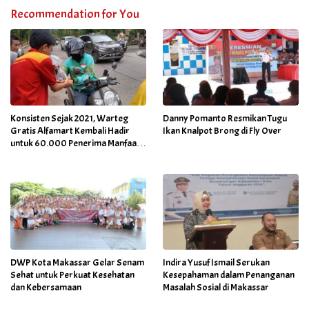
Recommendation for You
Konsisten Sejak 2021, Warteg
Danny Pomanto Resmikan Tugu
Gratis Alfamart Kembali Hadir
Ikan Knalpot Brong di Fly Over
untuk 60.000 Penerima Manfaat
Salah Satunya di Kab Gowa
DWP Kota Makassar Gelar Senam
Indira Yusuf Ismail Serukan
Sehat untuk Perkuat Kesehatan
Kesepahaman dalam Penanganan
dan Kebersamaan
Masalah Sosial di Makassar