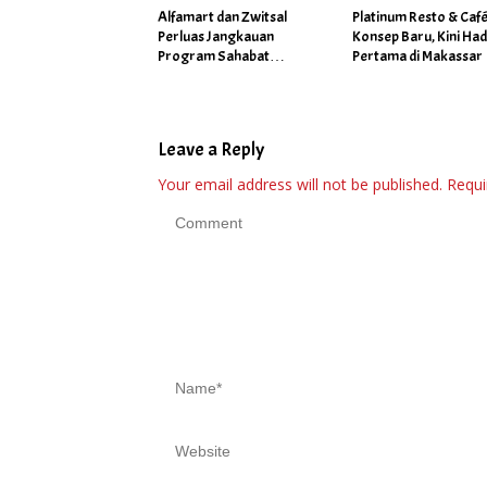
Alfamart dan Zwitsal
Platinum Resto & Caf
Perluas Jangkauan
Konsep Baru, Kini Had
Program Sahabat
Pertama di Makassar
Posyandu di 34 Kota
Sepanjang September
2025
Leave a Reply
Your email address will not be published.
Requi