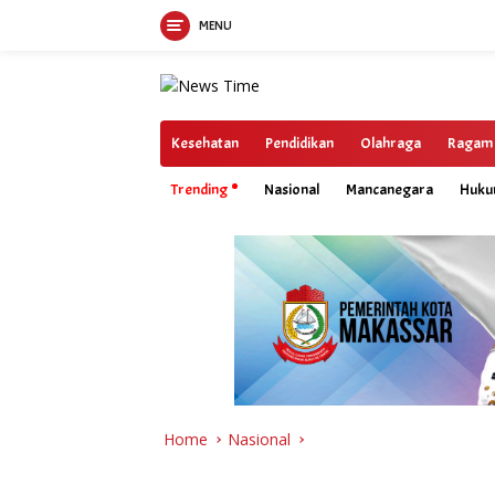
MENU
Skip
to
content
Kesehatan
Pendidikan
Olahraga
Ragam
Trending
Nasional
Mancanegara
Huk
Home
Nasional