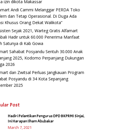
a izin dikota Makassar
famart Andi Cammi Melanggar PERDA Toko
ern dan Tetap Operasional. Di Duga Ada
si Khusus Orang Dekat Walikota”
isten Sejak 2021, Warteg Gratis Alfamart
ali Hadir untuk 60.000 Penerima Manfaat
h Satunya di Kab Gowa
amart Sahabat Posyandu Sentuh 30.000 Anak
anjang 2025, Kodomo Perpanjang Dukungan
gga 2026
mart dan Zwitsal Perluas Jangkauan Program
abat Posyandu di 34 Kota Sepanjang
tember 2025
ular Post
Hadiri Pelantikan Pengurus DPD BKPRMI Sinjai,
1
Ini Harapan Ilham Abubakar
March 7, 2021