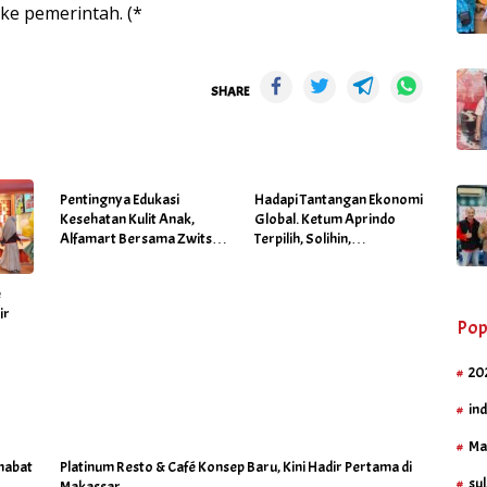
 ke pemerintah. (*
SHARE
Pentingnya Edukasi
Hadapi Tantangan Ekonomi
Kesehatan Kulit Anak,
Global. Ketum Aprindo
Alfamart Bersama Zwitsal
Terpilih, Solihin,
Gelar Posyandu
Prioritaskan Stabilitas dan
Pertumbuhan Bisnis Ritel
é
ir
Pop
20
in
Ma
habat
Platinum Resto & Café Konsep Baru, Kini Hadir Pertama di
sul
Makassar