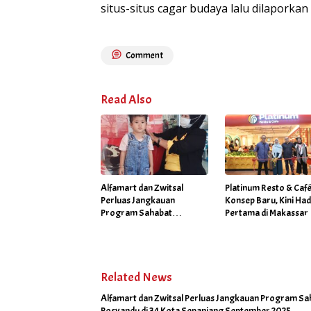
situs-situs cagar budaya lalu dilaporkan
Comment
Read Also
Alfamart dan Zwitsal
Platinum Resto & Caf
Perluas Jangkauan
Konsep Baru, Kini Had
Program Sahabat
Pertama di Makassar
Posyandu di 34 Kota
Sepanjang September
2025
Related News
Alfamart dan Zwitsal Perluas Jangkauan Program Sa
Posyandu di 34 Kota Sepanjang September 2025