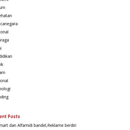
um
ehatan
canegara
ional
hraga
i
idikan
ik
am
onal
nologi
nding
ent Posts
mart dan Alfamidi bandel,Reklame berdiri