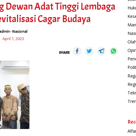
 Dewan Adat Tinggi Lembaga
Huk
evitalisasi Cagar Budaya
Kes
Man
admin
-
Nasional
Nas
April 1, 2023
Ola
Opin
SHARE
Pend
Polit
Rag
Regi
Tek
Tre
Rec
Alfa