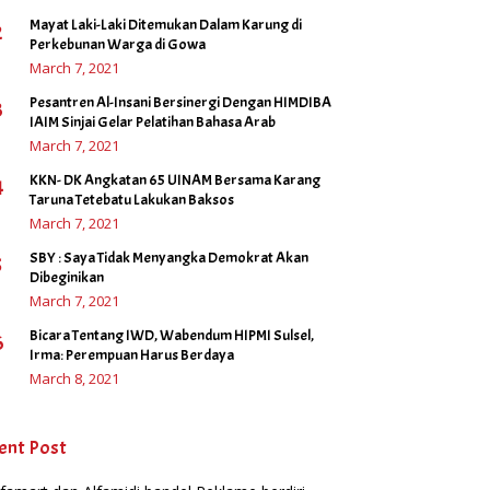
Mayat Laki-Laki Ditemukan Dalam Karung di
2
Perkebunan Warga di Gowa
March 7, 2021
Pesantren Al-Insani Bersinergi Dengan HIMDIBA
3
IAIM Sinjai Gelar Pelatihan Bahasa Arab
March 7, 2021
KKN- DK Angkatan 65 UINAM Bersama Karang
4
Taruna Tetebatu Lakukan Baksos
March 7, 2021
SBY : Saya Tidak Menyangka Demokrat Akan
5
Dibeginikan
March 7, 2021
Bicara Tentang IWD, Wabendum HIPMI Sulsel,
6
Irma: Perempuan Harus Berdaya
March 8, 2021
ent Post