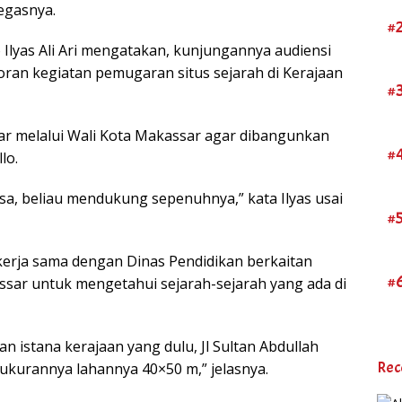
egasnya.
#
 Ilyas Ali Ari mengatakan, kunjungannya audiensi
ran kegiatan pemugaran situs sejarah di Kerajaan
#
r melalui Wali Kota Makassar agar dibangunkan
#
lo.
asa, beliau mendukung sepenuhnya,” kata Ilyas usai
#
kerja sama dengan Dinas Pendidikan berkaitan
#
sar untuk mengetahui sejarah-sejarah yang ada di
 istana kerajaan yang dulu, Jl Sultan Abdullah
Rec
ukurannya lahannya 40×50 m,” jelasnya.