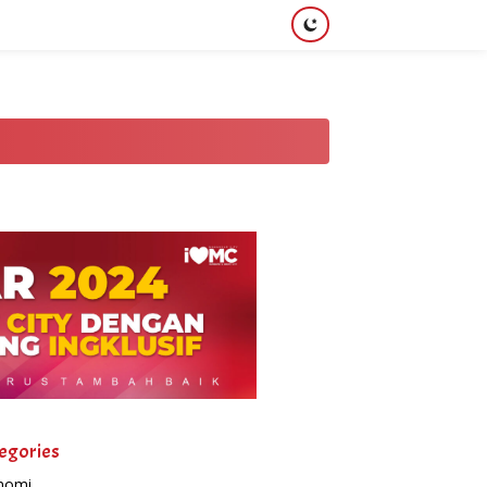
egories
nomi