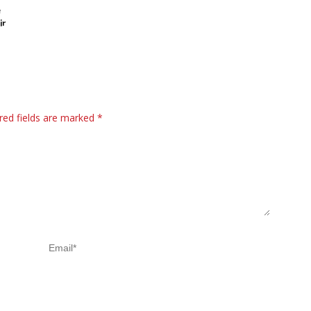
Pertumbuhan Bisnis Ritel
é
ir
red fields are marked
*