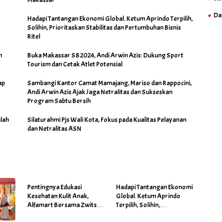
Da
Hadapi Tantangan Ekonomi Global. Ketum Aprindo Terpilih,
Solihin, Prioritaskan Stabilitas dan Pertumbuhan Bisnis
Ritel
h
Buka Makassar S8 2024, Andi Arwin Azis: Dukung Sport
Tourism dan Cetak Atlet Potensial
ap
Sambangi Kantor Camat Mamajang, Mariso dan Rappocini,
Andi Arwin Azis Ajak Jaga Netralitas dan Sukseskan
Program Sabtu Bersih
lah
Silaturahmi Pjs Wali Kota, Fokus pada Kualitas Pelayanan
dan Netralitas ASN
Pentingnya Edukasi
Hadapi Tantangan Ekonomi
Kesehatan Kulit Anak,
Global. Ketum Aprindo
Alfamart Bersama Zwitsal
Terpilih, Solihin,
Gelar Posyandu
Prioritaskan Stabilitas dan