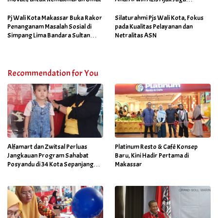
Netralitas dan Sukseskan
Program Sabtu Bersih
Pj Wali Kota Makassar Buka Rakor
Silaturahmi Pjs Wali Kota, Fokus
Penanganam Masalah Sosial di
pada Kualitas Pelayanan dan
Simpang Lima Bandara Sultan
Netralitas ASN
Hasanuddin
Recommendation for You
Alfamart dan Zwitsal Perluas
Platinum Resto & Café Konsep
Jangkauan Program Sahabat
Baru, Kini Hadir Pertama di
Posyandu di 34 Kota Sepanjang
Makassar
September 2025