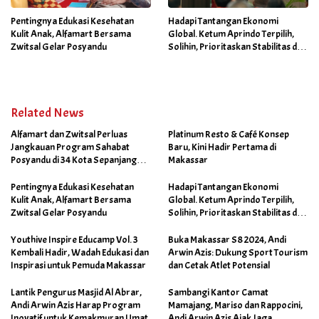
Pentingnya Edukasi Kesehatan
Hadapi Tantangan Ekonomi
Kulit Anak, Alfamart Bersama
Global. Ketum Aprindo Terpilih,
Zwitsal Gelar Posyandu
Solihin, Prioritaskan Stabilitas dan
Pertumbuhan Bisnis Ritel
Related News
Alfamart dan Zwitsal Perluas
Platinum Resto & Café Konsep
Jangkauan Program Sahabat
Baru, Kini Hadir Pertama di
Posyandu di 34 Kota Sepanjang
Makassar
September 2025
Pentingnya Edukasi Kesehatan
Hadapi Tantangan Ekonomi
Kulit Anak, Alfamart Bersama
Global. Ketum Aprindo Terpilih,
Zwitsal Gelar Posyandu
Solihin, Prioritaskan Stabilitas dan
Pertumbuhan Bisnis Ritel
Youthive Inspire Educamp Vol. 3
Buka Makassar S8 2024, Andi
Kembali Hadir, Wadah Edukasi dan
Arwin Azis: Dukung Sport Tourism
Inspirasi untuk Pemuda Makassar
dan Cetak Atlet Potensial
Lantik Pengurus Masjid Al Abrar,
Sambangi Kantor Camat
Andi Arwin Azis Harap Program
Mamajang, Mariso dan Rappocini,
Inovatif untuk Kemakmuran Umat
Andi Arwin Azis Ajak Jaga