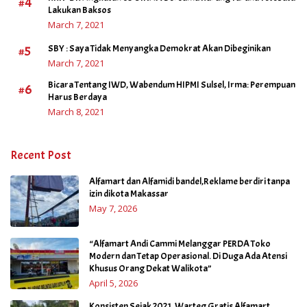
#4
Lakukan Baksos
March 7, 2021
#5
SBY : Saya Tidak Menyangka Demokrat Akan Dibeginikan
March 7, 2021
Bicara Tentang IWD, Wabendum HIPMI Sulsel, Irma: Perempuan
#6
Harus Berdaya
March 8, 2021
Recent Post
Alfamart dan Alfamidi bandel,Reklame berdiri tanpa
izin dikota Makassar
May 7, 2026
“Alfamart Andi Cammi Melanggar PERDA Toko
Modern dan Tetap Operasional. Di Duga Ada Atensi
Khusus Orang Dekat Walikota”
April 5, 2026
Konsisten Sejak 2021, Warteg Gratis Alfamart