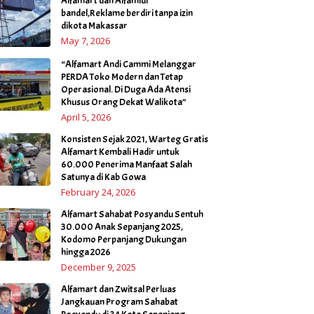
Alfamart dan Alfamidi
bandel,Reklame berdiri tanpa izin
dikota Makassar
May 7, 2026
“Alfamart Andi Cammi Melanggar
PERDA Toko Modern dan Tetap
Operasional. Di Duga Ada Atensi
Khusus Orang Dekat Walikota”
April 5, 2026
Konsisten Sejak 2021, Warteg Gratis
Alfamart Kembali Hadir untuk
60.000 Penerima Manfaat Salah
Satunya di Kab Gowa
February 24, 2026
Alfamart Sahabat Posyandu Sentuh
30.000 Anak Sepanjang 2025,
Kodomo Perpanjang Dukungan
hingga 2026
December 9, 2025
Alfamart dan Zwitsal Perluas
Jangkauan Program Sahabat