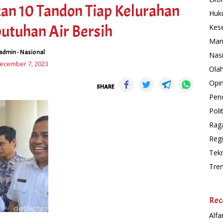
an 10 Tandon Tiap Kelurahan
Huk
utuhan Air Bersih
Kes
Man
admin
-
Nasional
Nas
ecember 7, 2023
Ola
Opin
SHARE
Pend
Polit
Rag
Regi
Tek
Tre
Rec
Alfa