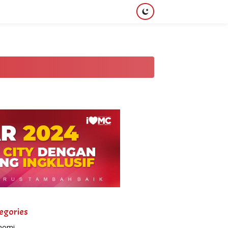
egories
nomi