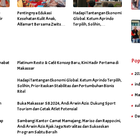
é
Pentingnya Edukasi
Hadapi Tantangan Ekonomi
ir
Kesehatan Kulit Anak,
Global. Ketum Aprindo
Alfamart Bersama Zwitsal
Terpilih, Solihin,
Gelar Posyandu
Prioritaskan Stabilitas dan
Pertumbuhan Bisnis Ritel
Pop
habat
Platinum Resto & Café Konsep Baru, Kini Hadir Pertama di
Makassar
20
Hadapi Tantangan Ekonomi Global. Ketum Aprindo Terpilih,
in
Solihin, Prioritaskan Stabilitas dan Pertumbuhan Bisnis
Ritel
Ma
h
Buka Makassar S8 2024, Andi Arwin Azis: Dukung Sport
sul
Tourism dan Cetak Atlet Potensial
Da
ap
Sambangi Kantor Camat Mamajang, Mariso dan Rappocini,
Andi Arwin Azis Ajak Jaga Netralitas dan Sukseskan
Program Sabtu Bersih