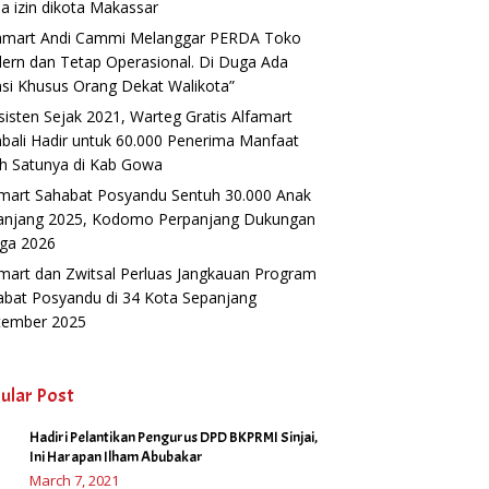
a izin dikota Makassar
famart Andi Cammi Melanggar PERDA Toko
ern dan Tetap Operasional. Di Duga Ada
si Khusus Orang Dekat Walikota”
isten Sejak 2021, Warteg Gratis Alfamart
ali Hadir untuk 60.000 Penerima Manfaat
h Satunya di Kab Gowa
amart Sahabat Posyandu Sentuh 30.000 Anak
anjang 2025, Kodomo Perpanjang Dukungan
gga 2026
mart dan Zwitsal Perluas Jangkauan Program
abat Posyandu di 34 Kota Sepanjang
tember 2025
ular Post
Hadiri Pelantikan Pengurus DPD BKPRMI Sinjai,
1
Ini Harapan Ilham Abubakar
March 7, 2021