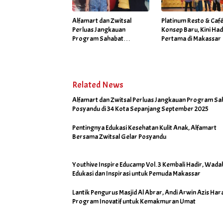
Alfamart dan Zwitsal
Platinum Resto & Caf
Perluas Jangkauan
Konsep Baru, Kini Had
Program Sahabat
Pertama di Makassar
Posyandu di 34 Kota
Sepanjang September
2025
Related News
Alfamart dan Zwitsal Perluas Jangkauan Program Sa
Posyandu di 34 Kota Sepanjang September 2025
Pentingnya Edukasi Kesehatan Kulit Anak, Alfamart
Bersama Zwitsal Gelar Posyandu
Youthive Inspire Educamp Vol. 3 Kembali Hadir, Wada
Edukasi dan Inspirasi untuk Pemuda Makassar
Lantik Pengurus Masjid Al Abrar, Andi Arwin Azis Har
Program Inovatif untuk Kemakmuran Umat