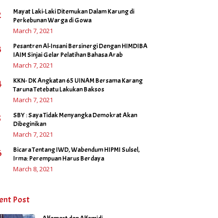
Mayat Laki-Laki Ditemukan Dalam Karung di
2
Perkebunan Warga di Gowa
March 7, 2021
Pesantren Al-Insani Bersinergi Dengan HIMDIBA
3
IAIM Sinjai Gelar Pelatihan Bahasa Arab
March 7, 2021
KKN- DK Angkatan 65 UINAM Bersama Karang
4
Taruna Tetebatu Lakukan Baksos
March 7, 2021
SBY : Saya Tidak Menyangka Demokrat Akan
5
Dibeginikan
March 7, 2021
Bicara Tentang IWD, Wabendum HIPMI Sulsel,
6
Irma: Perempuan Harus Berdaya
March 8, 2021
ent Post