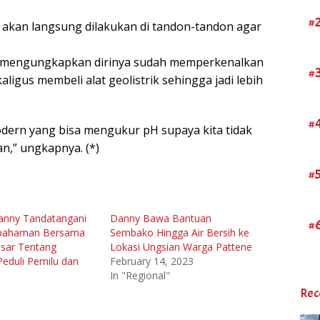
#
da akan langsung dilakukan di tandon-tandon agar
 ia mengungkapkan dirinya sudah memperkenalkan
#
ligus membeli alat geolistrik sehingga jadi lebih
#
modern yang bisa mengukur pH supaya kita tidak
,” ungkapnya. (*)
#
anny Tandatangani
Danny Bawa Bantuan
#
pahaman Bersama
Sembako Hingga Air Bersih ke
sar Tentang
Lokasi Ungsian Warga Pattene
Peduli Pemilu dan
February 14, 2023
In "Regional"
Rec