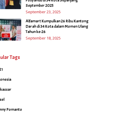
Posyandu di 34 Kota Sepanjang
September 2025
September 23, 2025
Alfamart Kumpulkan 26 Ribu Kantong
Darah di 34 Kota dalam Momen Ulang
Tahun ke-26
September 18, 2025
ular Tags
21
donesia
kassar
sel
nny Pomanto