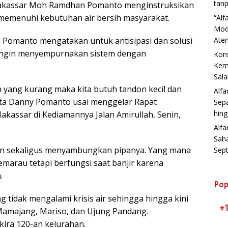
tanp
akassar Moh Ramdhan Pomanto menginstruksikan
memenuhi kebutuhan air bersih masyarakat.
“Al
Mod
omanto mengatakan untuk antisipasi dan solusi
Aten
 ingin menyempurnakan sistem dengan
Kons
Kemb
Sala
 yang kurang maka kita butuh tandon kecil dan
Alf
” kata Danny Pomanto usai menggelar Rapat
Sep
hin
kassar di Kediamannya Jalan Amirullah, Senin,
Alfa
Sah
an sekaligus menyambungkan pipanya. Yang mana
Sep
marau tetapi berfungsi saat banjir karena
.
Pop
g tidak mengalami krisis air sehingga hingga kini
#
 Mamajang, Mariso, dan Ujung Pandang.
kira 120-an kelurahan.