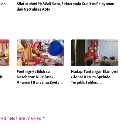
lah
Silaturahmi Pjs Wali Kota, Fokus pada Kualitas Pelayanan
dan Netralitas ASN
é
Pentingnya Edukasi
Hadapi Tantangan Ekonomi
ir
Kesehatan Kulit Anak,
Global. Ketum Aprindo
Alfamart Bersama Zwitsal
Terpilih, Solihin,
Gelar Posyandu
Prioritaskan Stabilitas dan
Pertumbuhan Bisnis Ritel
red fields are marked
*