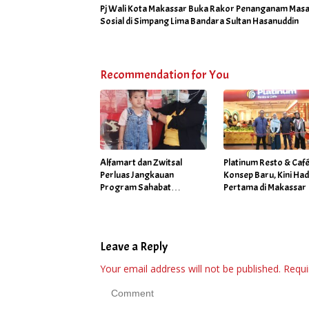
Pj Wali Kota Makassar Buka Rakor Penanganam Masa
Sosial di Simpang Lima Bandara Sultan Hasanuddin
Recommendation for You
Alfamart dan Zwitsal
Platinum Resto & Caf
Perluas Jangkauan
Konsep Baru, Kini Had
Program Sahabat
Pertama di Makassar
Posyandu di 34 Kota
Sepanjang September
2025
Leave a Reply
Your email address will not be published.
Requi