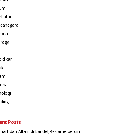
um
ehatan
canegara
ional
hraga
i
idikan
ik
am
onal
nologi
nding
ent Posts
mart dan Alfamidi bandel,Reklame berdiri