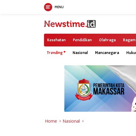
MENU
Skip
to
content
Kesehatan
Pendidikan
Olahraga
Ragam
Trending
Nasional
Mancanegara
Huk
Home
Nasional