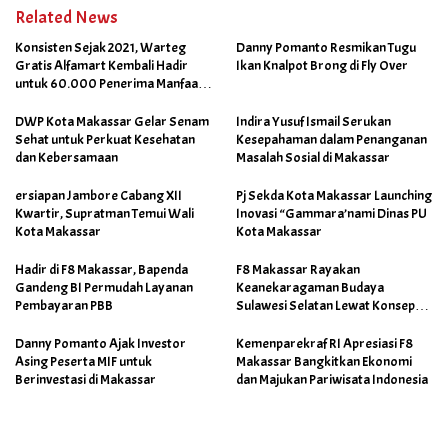
Related News
Konsisten Sejak 2021, Warteg
Danny Pomanto Resmikan Tugu
Gratis Alfamart Kembali Hadir
Ikan Knalpot Brong di Fly Over
untuk 60.000 Penerima Manfaat
Salah Satunya di Kab Gowa
DWP Kota Makassar Gelar Senam
Indira Yusuf Ismail Serukan
Sehat untuk Perkuat Kesehatan
Kesepahaman dalam Penanganan
dan Kebersamaan
Masalah Sosial di Makassar
ersiapan Jambore Cabang XII
Pj Sekda Kota Makassar Launching
Kwartir, Supratman Temui Wali
Inovasi “Gammara’nami Dinas PU
Kota Makassar
Kota Makassar
Hadir di F8 Makassar, Bapenda
F8 Makassar Rayakan
Gandeng BI Permudah Layanan
Keanekaragaman Budaya
Pembayaran PBB
Sulawesi Selatan Lewat Konsep
Makassar Skalia
Danny Pomanto Ajak Investor
Kemenparekraf RI Apresiasi F8
Asing Peserta MIF untuk
Makassar Bangkitkan Ekonomi
Berinvestasi di Makassar
dan Majukan Pariwisata Indonesia