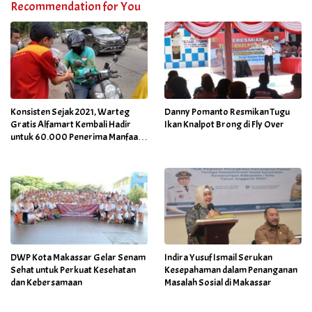
Recommendation for You
Konsisten Sejak 2021, Warteg
Danny Pomanto Resmikan Tugu
Gratis Alfamart Kembali Hadir
Ikan Knalpot Brong di Fly Over
untuk 60.000 Penerima Manfaat
Salah Satunya di Kab Gowa
DWP Kota Makassar Gelar Senam
Indira Yusuf Ismail Serukan
Sehat untuk Perkuat Kesehatan
Kesepahaman dalam Penanganan
dan Kebersamaan
Masalah Sosial di Makassar