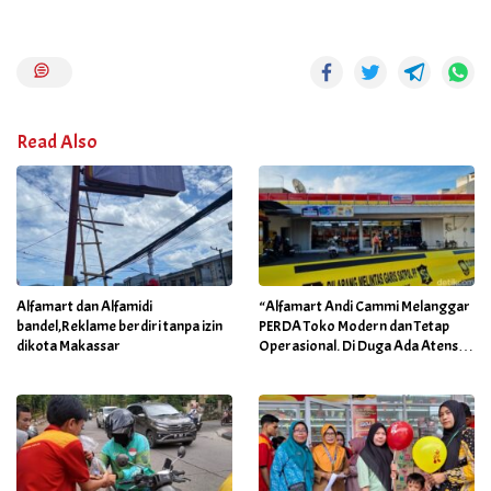
Read Also
Alfamart dan Alfamidi
“Alfamart Andi Cammi Melanggar
bandel,Reklame berdiri tanpa izin
PERDA Toko Modern dan Tetap
dikota Makassar
Operasional. Di Duga Ada Atensi
Khusus Orang Dekat Walikota”