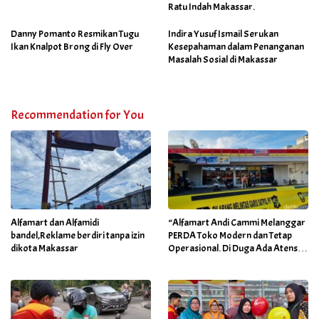
Ratu Indah Makassar.
Danny Pomanto Resmikan Tugu
Indira Yusuf Ismail Serukan
Ikan Knalpot Brong di Fly Over
Kesepahaman dalam Penanganan
Masalah Sosial di Makassar
Recommendation for You
Alfamart dan Alfamidi
“Alfamart Andi Cammi Melanggar
bandel,Reklame berdiri tanpa izin
PERDA Toko Modern dan Tetap
dikota Makassar
Operasional. Di Duga Ada Atensi
Khusus Orang Dekat Walikota”