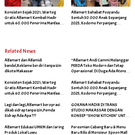
Konsisten Sejak 2021, Warteg
Alfamart Sahabat Posyandu
Gratis Alfamart Kembali Hadir
Sentuh 30.000 Anak Sepanjang
untuk 60.000 Penerima Manfaat
2025, Kodomo Perpanjang
Salah Satunya di Kab Gowa
Dukungan hingga 2026
Related News
Alfamart dan Alfamidi
“Alfamart Andi Cammi Melanggar
bandel,Reklame berdiri tanpa izin
PERDA Toko Modern dan Tetap
dikota Makassar
Operasional. Di Duga Ada Atensi
Khusus Orang Dekat Walikota”
Konsisten Sejak 2021, Warteg
Alfamart Sahabat Posyandu
Gratis Alfamart Kembali Hadir
Sentuh 30.000 Anak Sepanjang
untuk 60.000 Penerima Manfaat
2025, Kodomo Perpanjang
Salah Satunya di Kab Gowa
Dukungan hingga 2026
Lagi dan lagi,Alfamart beroprasi
GOKANA HADIR DI TRANS
dikab sidrap tanpa izin,Pemda
STUDIO MAKASSAR DENGAN
Sidrap Ada Apa ???
KONSEP “SHOW KITCHEN” UNTUK
PENGALAMAN KULINER YANG
UNIK
Alfamart Edukasi UMKM dan Jaring
Peresmian Cabang Baru & Menu
Produk Lokal Luwu
Baru Rilis di Monsieur Spoon Mall