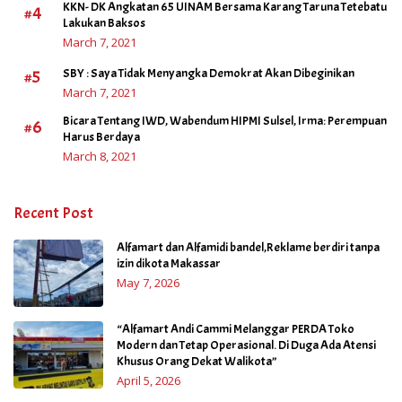
KKN- DK Angkatan 65 UINAM Bersama Karang Taruna Tetebatu
#4
Lakukan Baksos
March 7, 2021
#5
SBY : Saya Tidak Menyangka Demokrat Akan Dibeginikan
March 7, 2021
Bicara Tentang IWD, Wabendum HIPMI Sulsel, Irma: Perempuan
#6
Harus Berdaya
March 8, 2021
Recent Post
Alfamart dan Alfamidi bandel,Reklame berdiri tanpa
izin dikota Makassar
May 7, 2026
“Alfamart Andi Cammi Melanggar PERDA Toko
Modern dan Tetap Operasional. Di Duga Ada Atensi
Khusus Orang Dekat Walikota”
April 5, 2026