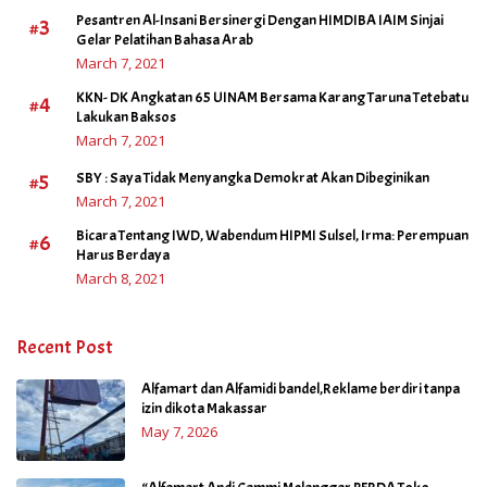
Pesantren Al-Insani Bersinergi Dengan HIMDIBA IAIM Sinjai
#3
Gelar Pelatihan Bahasa Arab
March 7, 2021
KKN- DK Angkatan 65 UINAM Bersama Karang Taruna Tetebatu
#4
Lakukan Baksos
March 7, 2021
#5
SBY : Saya Tidak Menyangka Demokrat Akan Dibeginikan
March 7, 2021
Bicara Tentang IWD, Wabendum HIPMI Sulsel, Irma: Perempuan
#6
Harus Berdaya
March 8, 2021
Recent Post
Alfamart dan Alfamidi bandel,Reklame berdiri tanpa
izin dikota Makassar
May 7, 2026