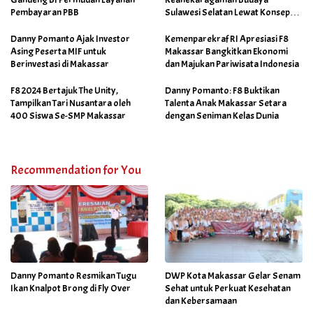
Pembayaran PBB
Sulawesi Selatan Lewat Konsep
Makassar Skalia
Danny Pomanto Ajak Investor
Kemenparekraf RI Apresiasi F8
Asing Peserta MIF untuk
Makassar Bangkitkan Ekonomi
Berinvestasi di Makassar
dan Majukan Pariwisata Indonesia
F8 2024 Bertajuk The Unity,
Danny Pomanto: F8 Buktikan
Tampilkan Tari Nusantara oleh
Talenta Anak Makassar Setara
400 Siswa Se-SMP Makassar
dengan Seniman Kelas Dunia
Recommendation for You
Danny Pomanto Resmikan Tugu
DWP Kota Makassar Gelar Senam
Ikan Knalpot Brong di Fly Over
Sehat untuk Perkuat Kesehatan
dan Kebersamaan