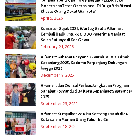
“Alfamart Andi Cammi Melanggar PERDA Toko
Modern dan Tetap Operasional. Di Duga Ada Atensi
Khusus Orang Dekat Walikota”
April 5, 2026
Konsisten Sejak 2021, Warteg Gratis Alfamart
Kembali Hadir untuk 60.000 Penerima Manfaat
Salah Satunya di Kab Gowa
February 24, 2026
Alfamart Sahabat Posyandu Sentuh 30.000 Anak
Sepanjang 2025, Kodomo Perpanjang Dukungan
hingga 2026
December 9, 2025
Alfamart dan Zwitsal Perluas Jangkauan Program
Sahabat Posyandu di 34 Kota Sepanjang September
2025
September 23, 2025
Alfamart Kumpulkan 26 Ribu Kantong Darah di 34
Kota dalam Momen Ulang Tahun ke-26
September 18, 2025