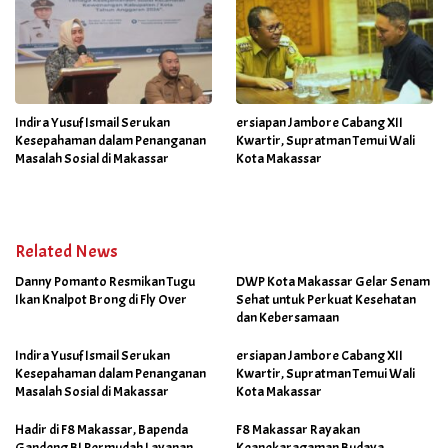
Indira Yusuf Ismail Serukan
ersiapan Jambore Cabang XII
Kesepahaman dalam Penanganan
Kwartir, Supratman Temui Wali
Masalah Sosial di Makassar
Kota Makassar
Related News
Danny Pomanto Resmikan Tugu
DWP Kota Makassar Gelar Senam
Ikan Knalpot Brong di Fly Over
Sehat untuk Perkuat Kesehatan
dan Kebersamaan
Indira Yusuf Ismail Serukan
ersiapan Jambore Cabang XII
Kesepahaman dalam Penanganan
Kwartir, Supratman Temui Wali
Masalah Sosial di Makassar
Kota Makassar
Hadir di F8 Makassar, Bapenda
F8 Makassar Rayakan
Gandeng BI Permudah Layanan
Keanekaragaman Budaya