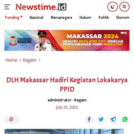
Trending
Nasional
Mancanegara
Hukum
Politik
Ekonomi
Skip
to
content
Home
Ragam
DLH Makassar Hadiri Kegiatan Lokakarya
PPID
administrator
-
Ragam
July 25, 2023