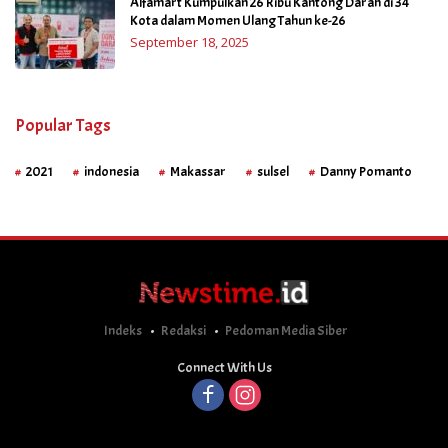
Alfamart Kumpulkan 26 Ribu Kantong Darah di 34
Kota dalam Momen Ulang Tahun ke-26
September 18, 2025
Popular Tags
2021
indonesia
Makassar
sulsel
Danny Pomanto
Indeks
Redaksi
Pedoman Media Siber
Connect With Us