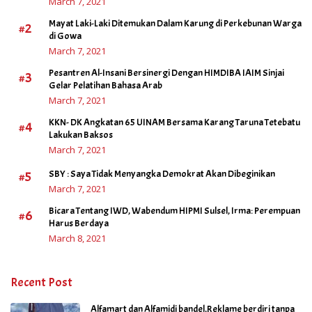
March 7, 2021
Mayat Laki-Laki Ditemukan Dalam Karung di Perkebunan Warga
#2
di Gowa
March 7, 2021
Pesantren Al-Insani Bersinergi Dengan HIMDIBA IAIM Sinjai
#3
Gelar Pelatihan Bahasa Arab
March 7, 2021
KKN- DK Angkatan 65 UINAM Bersama Karang Taruna Tetebatu
#4
Lakukan Baksos
March 7, 2021
#5
SBY : Saya Tidak Menyangka Demokrat Akan Dibeginikan
March 7, 2021
Bicara Tentang IWD, Wabendum HIPMI Sulsel, Irma: Perempuan
#6
Harus Berdaya
March 8, 2021
Recent Post
Alfamart dan Alfamidi bandel,Reklame berdiri tanpa