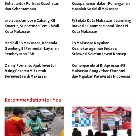
Sehat untuk Perkuat Kesehatan
Kesepahaman dalam Penanganan
dan Kebersamaan
Masalah Sosial di Makassar
ersiapan Jambore Cabang XII
Pj Sekda Kota Makassar Launching
Kwartir, Supratman Temui Wali
Inovasi “Gammara’nami Dinas PU
Kota Makassar
Kota Makassar
Hadir di F8 Makassar, Bapenda
F8 Makassar Rayakan
Gandeng BI Permudah Layanan
Keanekaragaman Budaya
Pembayaran PBB
Sulawesi Selatan Lewat Konsep
Makassar Skalia
Danny Pomanto Ajak Investor
Kemenparekraf RI Apresiasi F8
Asing Peserta MIF untuk
Makassar Bangkitkan Ekonomi
Berinvestasi di Makassar
dan Majukan Pariwisata Indonesia
Recommendation for You