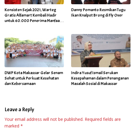
Konsisten Sejak 2021, Warteg
Danny Pomanto Resmikan Tugu
Gratis Alfamart Kembali Hadir
Ikan Knalpot Brong di Fly Over
untuk 60.000 Penerima Manfaat
Salah Satunya di Kab Gowa
DWP Kota Makassar Gelar Senam
Indira Yusuf Ismail Serukan
Sehat untuk Perkuat Kesehatan
Kesepahaman dalam Penanganan
dan Kebersamaan
Masalah Sosial di Makassar
Leave a Reply
Your email address will not be published.
Required fields are
marked
*