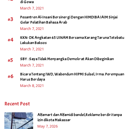
di Gowa
March 7, 2021
Pesantren Al-Insani Bersinergi Dengan HIMDIBA IAIM Sinjai
#3
Gelar Pelatihan Bahasa Arab
March 7, 2021
KKN- DK Angkatan 65 UINAM Bersama Karang Taruna Tetebatu
#4
Lakukan Baksos
March 7, 2021
#5
SBY : Saya Tidak Menyangka Demokrat Akan Dibeginikan
March 7, 2021
Bicara Tentang IWD, Wabendum HIPMI Sulsel, Irma: Perempuan
#6
Harus Berdaya
March 8, 2021
Recent Post
Alfamart dan Alfamidi bandel,Reklame berdiri tanpa
izin dikota Makassar
May 7, 2026