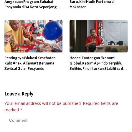
Jangkauan Program Sahabat
Baru, Kini Hadir Pertama di
Posyandu di 34 Kota Sepanjang
Makassar
September 2025
Pentingnya Edukasi Kesehatan
Hadapi Tantangan Ekonomi
Kulit Anak, Alfamart Bersama
Global. Ketum Aprindo Terpilih,
Zwitsal Gelar Posyandu
Solihin, Prioritaskan Stabilitas dan
Pertumbuhan Bisnis Ritel
Leave a Reply
Your email address will not be published.
Required fields are
marked
*