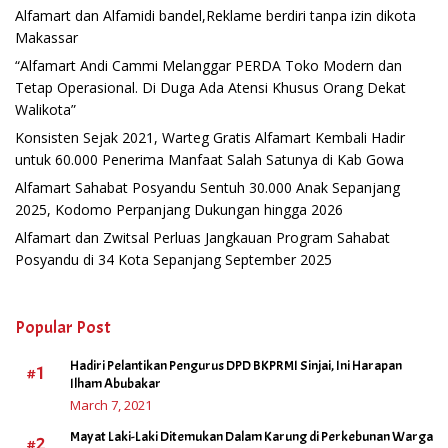
Alfamart dan Alfamidi bandel,Reklame berdiri tanpa izin dikota
Makassar
“Alfamart Andi Cammi Melanggar PERDA Toko Modern dan
Tetap Operasional. Di Duga Ada Atensi Khusus Orang Dekat
Walikota”
Konsisten Sejak 2021, Warteg Gratis Alfamart Kembali Hadir
untuk 60.000 Penerima Manfaat Salah Satunya di Kab Gowa
Alfamart Sahabat Posyandu Sentuh 30.000 Anak Sepanjang
2025, Kodomo Perpanjang Dukungan hingga 2026
Alfamart dan Zwitsal Perluas Jangkauan Program Sahabat
Posyandu di 34 Kota Sepanjang September 2025
Popular Post
Hadiri Pelantikan Pengurus DPD BKPRMI Sinjai, Ini Harapan
#1
Ilham Abubakar
March 7, 2021
Mayat Laki-Laki Ditemukan Dalam Karung di Perkebunan Warga
#2