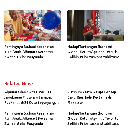
September 2025
Pentingnya Edukasi Kesehatan
Hadapi Tantangan Ekonomi
Kulit Anak, Alfamart Bersama
Global. Ketum Aprindo Terpilih,
Zwitsal Gelar Posyandu
Solihin, Prioritaskan Stabilitas dan
Pertumbuhan Bisnis Ritel
Related News
Alfamart dan Zwitsal Perluas
Platinum Resto & Café Konsep
Jangkauan Program Sahabat
Baru, Kini Hadir Pertama di
Posyandu di 34 Kota Sepanjang
Makassar
September 2025
Pentingnya Edukasi Kesehatan
Hadapi Tantangan Ekonomi
Kulit Anak, Alfamart Bersama
Global. Ketum Aprindo Terpilih,
Zwitsal Gelar Posyandu
Solihin, Prioritaskan Stabilitas dan