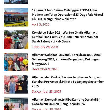
“Alfamart Andi Cammi Melanggar PERDA Toko
Modern dan Tetap Operasional. Di Duga Ada Atensi
Khusus Orang Dekat Walikota”
April 5, 2026
Konsisten Sejak 2021, Warteg Gratis Alfamart
Kembali Hadir untuk 60.000 Penerima Manfaat
Salah Satunya di Kab Gowa
February 24, 2026
Alfamart Sahabat Posyandu Sentuh 30.000 Anak
Sepanjang 2025, Kodomo Perpanjang Dukungan
hingga 2026
December 9, 2025
Alfamart dan Zwitsal Perluas Jangkauan Program
Sahabat Posyandu di 34 Kota Sepanjang September
2025
September 23, 2025
Alfamart Kumpulkan 26 Ribu Kantong Darah di 34
Kota dalam Momen Ulang Tahun ke-26
September 18, 2025