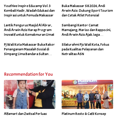
Pertumbuhan Bisnis Ritel
Youthive Inspire Educamp Vol. 3
Buka Makassar S8 2024, Andi
Kembali Hadir, Wadah Edukasi dan
Arwin Azis: Dukung Sport Tourism
Inspirasi untuk Pemuda Makassar
dan Cetak Atlet Potensial
Lantik Pengurus Masjid Al Abrar,
Sambangi Kantor Camat
Andi Arwin Azis Harap Program
Mamajang, Mariso dan Rappocini,
Inovatif untuk Kemakmuran Umat
Andi Arwin Azis Ajak Jaga
Netralitas dan Sukseskan
Program Sabtu Bersih
Pj Wali Kota Makassar Buka Rakor
Silaturahmi Pjs Wali Kota, Fokus
Penanganam Masalah Sosial di
pada Kualitas Pelayanan dan
Simpang Lima Bandara Sultan
Netralitas ASN
Hasanuddin
Recommendation for You
Alfamart dan Zwitsal Perluas
Platinum Resto & Café Konsep