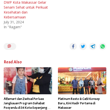
DWP Kota Makassar Gelar
Senam Sehat untuk Perkuat
Kesehatan dan
Kebersamaan
July 31, 2024
In "Ragam"
Read Also
Alfamart dan Zwitsal Perluas
Platinum Resto & Café Konsep
Jangkauan Program Sahabat
Baru, Kini Hadir Pertama di
Posyandu di 34 Kota Sepanjang
Makassar