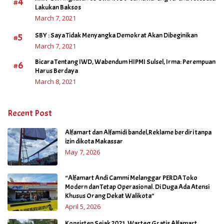
#4
Lakukan Baksos
March 7, 2021
#5
SBY : Saya Tidak Menyangka Demokrat Akan Dibeginikan
March 7, 2021
Bicara Tentang IWD, Wabendum HIPMI Sulsel, Irma: Perempuan
#6
Harus Berdaya
March 8, 2021
Recent Post
Alfamart dan Alfamidi bandel,Reklame berdiri tanpa
izin dikota Makassar
May 7, 2026
“Alfamart Andi Cammi Melanggar PERDA Toko
Modern dan Tetap Operasional. Di Duga Ada Atensi
Khusus Orang Dekat Walikota”
April 5, 2026
Konsisten Sejak 2021, Warteg Gratis Alfamart