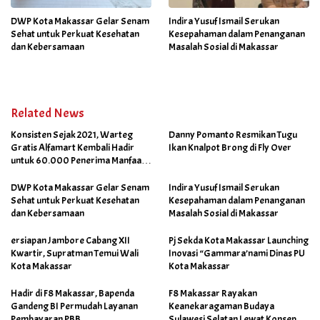
DWP Kota Makassar Gelar Senam
Indira Yusuf Ismail Serukan
Sehat untuk Perkuat Kesehatan
Kesepahaman dalam Penanganan
dan Kebersamaan
Masalah Sosial di Makassar
Related News
Konsisten Sejak 2021, Warteg
Danny Pomanto Resmikan Tugu
Gratis Alfamart Kembali Hadir
Ikan Knalpot Brong di Fly Over
untuk 60.000 Penerima Manfaat
Salah Satunya di Kab Gowa
DWP Kota Makassar Gelar Senam
Indira Yusuf Ismail Serukan
Sehat untuk Perkuat Kesehatan
Kesepahaman dalam Penanganan
dan Kebersamaan
Masalah Sosial di Makassar
ersiapan Jambore Cabang XII
Pj Sekda Kota Makassar Launching
Kwartir, Supratman Temui Wali
Inovasi “Gammara’nami Dinas PU
Kota Makassar
Kota Makassar
Hadir di F8 Makassar, Bapenda
F8 Makassar Rayakan
Gandeng BI Permudah Layanan
Keanekaragaman Budaya
Pembayaran PBB
Sulawesi Selatan Lewat Konsep