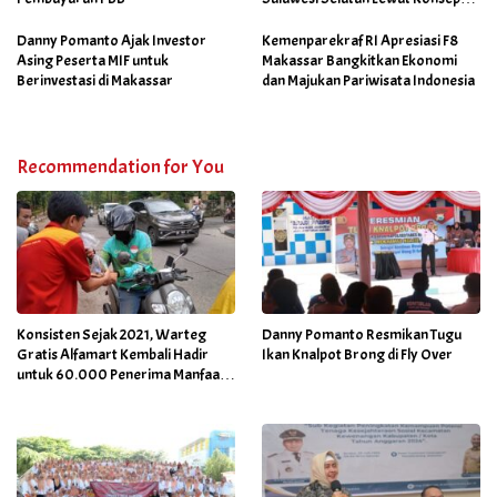
Makassar Skalia
Danny Pomanto Ajak Investor
Kemenparekraf RI Apresiasi F8
Asing Peserta MIF untuk
Makassar Bangkitkan Ekonomi
Berinvestasi di Makassar
dan Majukan Pariwisata Indonesia
Recommendation for You
Konsisten Sejak 2021, Warteg
Danny Pomanto Resmikan Tugu
Gratis Alfamart Kembali Hadir
Ikan Knalpot Brong di Fly Over
untuk 60.000 Penerima Manfaat
Salah Satunya di Kab Gowa