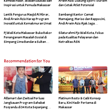
Kembali Hadir, Wadah Edukasi dan
Arwin Azis: Dukung Sport Tourism
Inspirasi untuk Pemuda Makassar
dan Cetak Atlet Potensial
Lantik Pengurus Masjid Al Abrar,
Sambangi Kantor Camat
Andi Arwin Azis Harap Program
Mamajang, Mariso dan Rappocini,
Inovatif untuk Kemakmuran Umat
Andi Arwin Azis Ajak Jaga
Netralitas dan Sukseskan
Program Sabtu Bersih
Pj Wali Kota Makassar Buka Rakor
Silaturahmi Pjs Wali Kota, Fokus
Penanganam Masalah Sosial di
pada Kualitas Pelayanan dan
Simpang Lima Bandara Sultan
Netralitas ASN
Hasanuddin
Recommendation for You
Alfamart dan Zwitsal Perluas
Platinum Resto & Café Konsep
Jangkauan Program Sahabat
Baru, Kini Hadir Pertama di
Posyandu di 34 Kota Sepanjang
Makassar