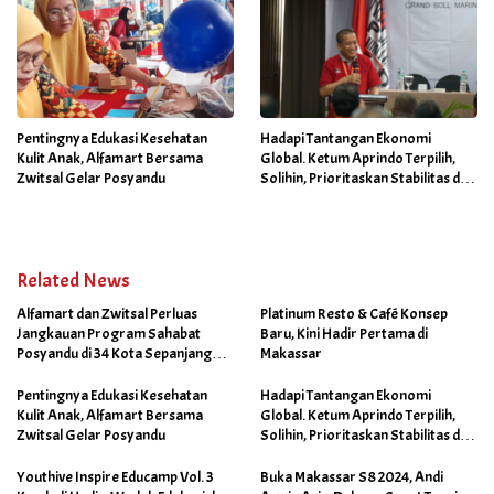
Pentingnya Edukasi Kesehatan
Hadapi Tantangan Ekonomi
Kulit Anak, Alfamart Bersama
Global. Ketum Aprindo Terpilih,
Zwitsal Gelar Posyandu
Solihin, Prioritaskan Stabilitas dan
Pertumbuhan Bisnis Ritel
Related News
Alfamart dan Zwitsal Perluas
Platinum Resto & Café Konsep
Jangkauan Program Sahabat
Baru, Kini Hadir Pertama di
Posyandu di 34 Kota Sepanjang
Makassar
September 2025
Pentingnya Edukasi Kesehatan
Hadapi Tantangan Ekonomi
Kulit Anak, Alfamart Bersama
Global. Ketum Aprindo Terpilih,
Zwitsal Gelar Posyandu
Solihin, Prioritaskan Stabilitas dan
Pertumbuhan Bisnis Ritel
Youthive Inspire Educamp Vol. 3
Buka Makassar S8 2024, Andi