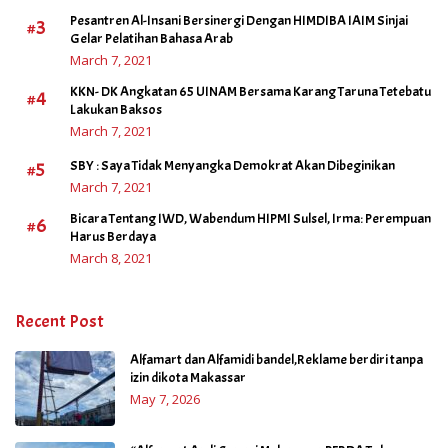
Pesantren Al-Insani Bersinergi Dengan HIMDIBA IAIM Sinjai
#3
Gelar Pelatihan Bahasa Arab
March 7, 2021
KKN- DK Angkatan 65 UINAM Bersama Karang Taruna Tetebatu
#4
Lakukan Baksos
March 7, 2021
#5
SBY : Saya Tidak Menyangka Demokrat Akan Dibeginikan
March 7, 2021
Bicara Tentang IWD, Wabendum HIPMI Sulsel, Irma: Perempuan
#6
Harus Berdaya
March 8, 2021
Recent Post
Alfamart dan Alfamidi bandel,Reklame berdiri tanpa
izin dikota Makassar
May 7, 2026