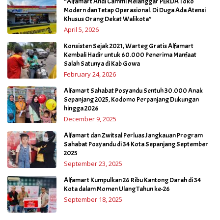
“Alfamart Andi Cammi Melanggar PERDA Toko
Modern dan Tetap Operasional. Di Duga Ada Atensi
Khusus Orang Dekat Walikota”
April 5, 2026
Konsisten Sejak 2021, Warteg Gratis Alfamart
Kembali Hadir untuk 60.000 Penerima Manfaat
Salah Satunya di Kab Gowa
February 24, 2026
Alfamart Sahabat Posyandu Sentuh 30.000 Anak
Sepanjang 2025, Kodomo Perpanjang Dukungan
hingga 2026
December 9, 2025
Alfamart dan Zwitsal Perluas Jangkauan Program
Sahabat Posyandu di 34 Kota Sepanjang September
2025
September 23, 2025
Alfamart Kumpulkan 26 Ribu Kantong Darah di 34
Kota dalam Momen Ulang Tahun ke-26
September 18, 2025