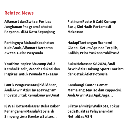
Related News
Alfamart dan Zwitsal Perluas
Platinum Resto & Café Konsep
Jangkauan Program Sahabat
Baru, Kini Hadir Pertama di
Posyandu di 34 Kota Sepanjang
Makassar
September 2025
Pentingnya Edukasi Kesehatan
Hadapi Tantangan Ekonomi
Kulit Anak, Alfamart Bersama
Global. Ketum Aprindo Terpilih,
Zwitsal Gelar Posyandu
Solihin, Prioritaskan Stabilitas dan
Pertumbuhan Bisnis Ritel
Youthive Inspire Educamp Vol. 3
Buka Makassar S8 2024, Andi
Kembali Hadir, Wadah Edukasi dan
Arwin Azis: Dukung Sport Tourism
Inspirasi untuk Pemuda Makassar
dan Cetak Atlet Potensial
Lantik Pengurus Masjid Al Abrar,
Sambangi Kantor Camat
Andi Arwin Azis Harap Program
Mamajang, Mariso dan Rappocini,
Inovatif untuk Kemakmuran Umat
Andi Arwin Azis Ajak Jaga
Netralitas dan Sukseskan
Program Sabtu Bersih
Pj Wali Kota Makassar Buka Rakor
Silaturahmi Pjs Wali Kota, Fokus
Penanganam Masalah Sosial di
pada Kualitas Pelayanan dan
Simpang Lima Bandara Sultan
Netralitas ASN
Hasanuddin