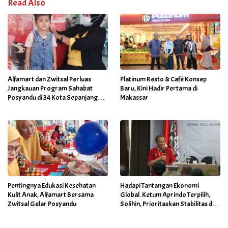
Read Also
Alfamart dan Zwitsal Perluas
Platinum Resto & Café Konsep
Jangkauan Program Sahabat
Baru, Kini Hadir Pertama di
Posyandu di 34 Kota Sepanjang
Makassar
September 2025
Pentingnya Edukasi Kesehatan
Hadapi Tantangan Ekonomi
Kulit Anak, Alfamart Bersama
Global. Ketum Aprindo Terpilih,
Zwitsal Gelar Posyandu
Solihin, Prioritaskan Stabilitas dan
Pertumbuhan Bisnis Ritel