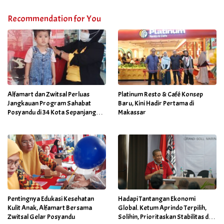
Recommendation for You
Alfamart dan Zwitsal Perluas
Platinum Resto & Café Konsep
Jangkauan Program Sahabat
Baru, Kini Hadir Pertama di
Posyandu di 34 Kota Sepanjang
Makassar
September 2025
Pentingnya Edukasi Kesehatan
Hadapi Tantangan Ekonomi
Kulit Anak, Alfamart Bersama
Global. Ketum Aprindo Terpilih,
Zwitsal Gelar Posyandu
Solihin, Prioritaskan Stabilitas dan