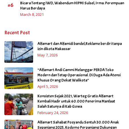
Bicara Tentang IWD, Wabendum HIPMI Sulsel, Irma: Perempuan
#6
Harus Berdaya
March 8, 2021
Recent Post
Alfamart dan Alfamidi bandel,Reklame berdiri tanpa
izin dikota Makassar
May 7, 2026
“Alfamart Andi Cammi Melanggar PERDA Toko
Modern dan Tetap Operasional. Di Duga Ada Atensi
Khusus Orang Dekat Walikota”
April 5, 2026
Konsisten Sejak 2021, Warteg Gratis Alfamart
Kembali Hadir untuk 60.000 Penerima Manfaat
Salah Satunya di Kab Gowa
February 24, 2026
Alfamart Sahabat Posyandu Sentuh 30.000 Anak
Sepanjang 2025, Kodomo Perpanjang Dukungan