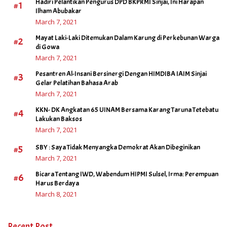
Hadiri Pelantikan Pengurus DPD BKPRMI Sinjai, Ini Harapan
#1
Ilham Abubakar
March 7, 2021
Mayat Laki-Laki Ditemukan Dalam Karung di Perkebunan Warga
#2
di Gowa
March 7, 2021
Pesantren Al-Insani Bersinergi Dengan HIMDIBA IAIM Sinjai
#3
Gelar Pelatihan Bahasa Arab
March 7, 2021
KKN- DK Angkatan 65 UINAM Bersama Karang Taruna Tetebatu
#4
Lakukan Baksos
March 7, 2021
#5
SBY : Saya Tidak Menyangka Demokrat Akan Dibeginikan
March 7, 2021
Bicara Tentang IWD, Wabendum HIPMI Sulsel, Irma: Perempuan
#6
Harus Berdaya
March 8, 2021
Recent Post