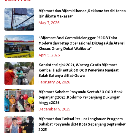
Alfamart dan Alfamidi bandel,Reklame berdiri tanpa
izin dikota Makassar
May 7, 2026
“Alfamart Andi Cammi Melanggar PERDA Toko
Modern dan Tetap Operasional. Di Duga Ada Atensi
Khusus Orang Dekat Walikota”
April 5, 2026
Konsisten Sejak 2021, Warteg Gratis Alfamart
Kembali Hadir untuk 60.000 Penerima Manfaat
Salah Satunya di Kab Gowa
February 24, 2026
Alfamart Sahabat Posyandu Sentuh 30.000 Anak
Sepanjang 2025, Kodomo Perpanjang Dukungan
hingga 2026
December 9, 2025
Alfamart dan Zwitsal Perluas Jangkauan Program
Sahabat Posyandu di 34 Kota Sepanjang September
2025