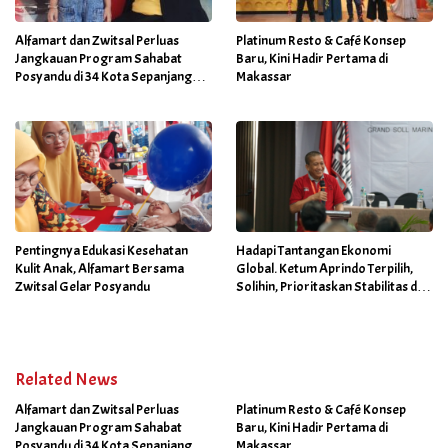
Alfamart dan Zwitsal Perluas
Platinum Resto & Café Konsep
Jangkauan Program Sahabat
Baru, Kini Hadir Pertama di
Posyandu di 34 Kota Sepanjang
Makassar
September 2025
Pentingnya Edukasi Kesehatan
Hadapi Tantangan Ekonomi
Kulit Anak, Alfamart Bersama
Global. Ketum Aprindo Terpilih,
Zwitsal Gelar Posyandu
Solihin, Prioritaskan Stabilitas dan
Pertumbuhan Bisnis Ritel
Related News
Alfamart dan Zwitsal Perluas
Platinum Resto & Café Konsep
Jangkauan Program Sahabat
Baru, Kini Hadir Pertama di
Posyandu di 34 Kota Sepanjang
Makassar