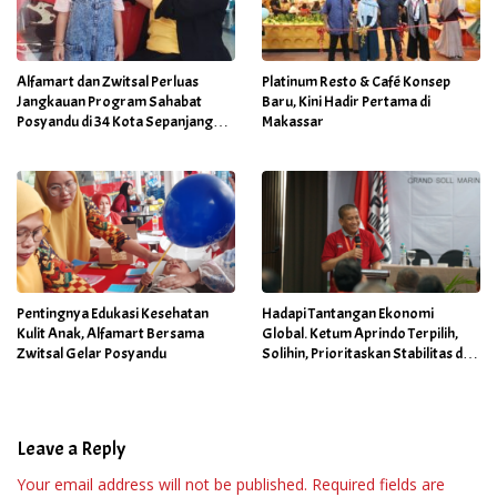
Alfamart dan Zwitsal Perluas
Platinum Resto & Café Konsep
Jangkauan Program Sahabat
Baru, Kini Hadir Pertama di
Posyandu di 34 Kota Sepanjang
Makassar
September 2025
Pentingnya Edukasi Kesehatan
Hadapi Tantangan Ekonomi
Kulit Anak, Alfamart Bersama
Global. Ketum Aprindo Terpilih,
Zwitsal Gelar Posyandu
Solihin, Prioritaskan Stabilitas dan
Pertumbuhan Bisnis Ritel
Leave a Reply
Your email address will not be published.
Required fields are