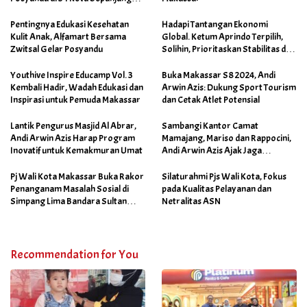
September 2025
Pentingnya Edukasi Kesehatan
Hadapi Tantangan Ekonomi
Kulit Anak, Alfamart Bersama
Global. Ketum Aprindo Terpilih,
Zwitsal Gelar Posyandu
Solihin, Prioritaskan Stabilitas dan
Pertumbuhan Bisnis Ritel
Youthive Inspire Educamp Vol. 3
Buka Makassar S8 2024, Andi
Kembali Hadir, Wadah Edukasi dan
Arwin Azis: Dukung Sport Tourism
Inspirasi untuk Pemuda Makassar
dan Cetak Atlet Potensial
Lantik Pengurus Masjid Al Abrar,
Sambangi Kantor Camat
Andi Arwin Azis Harap Program
Mamajang, Mariso dan Rappocini,
Inovatif untuk Kemakmuran Umat
Andi Arwin Azis Ajak Jaga
Netralitas dan Sukseskan
Program Sabtu Bersih
Pj Wali Kota Makassar Buka Rakor
Silaturahmi Pjs Wali Kota, Fokus
Penanganam Masalah Sosial di
pada Kualitas Pelayanan dan
Simpang Lima Bandara Sultan
Netralitas ASN
Hasanuddin
Recommendation for You