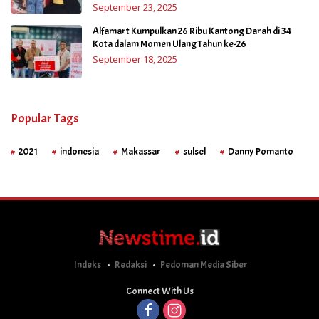
September 23, 2025
Alfamart Kumpulkan 26 Ribu Kantong Darah di 34
Kota dalam Momen Ulang Tahun ke-26
September 18, 2025
Popular Tags
2021
indonesia
Makassar
sulsel
Danny Pomanto
Indeks
Redaksi
Pedoman Media Siber
Connect With Us