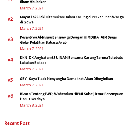
Ilham Abubakar
March 7, 2021
Mayat Laki-Laki Ditemukan Dalam Karung di Perkebunan Warga
#2
di Gowa
March 7, 2021
Pesantren Al-Insani Bersinergi Dengan HIMDIBA IAIM Sinjai
#3
Gelar Pelatihan Bahasa Arab
March 7, 2021
KKN- DK Angkatan 65 UINAM Bersama Karang Taruna Tetebatu
#4
Lakukan Baksos
March 7, 2021
#5
SBY : Saya Tidak Menyangka Demokrat Akan Dibeginikan
March 7, 2021
Bicara Tentang IWD, Wabendum HIPMI Sulsel, Irma: Perempuan
#6
Harus Berdaya
March 8, 2021
Recent Post