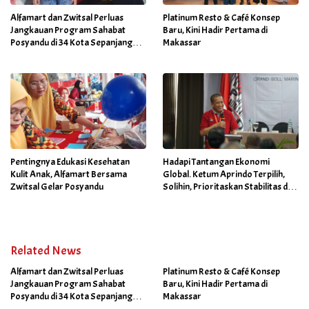
Alfamart dan Zwitsal Perluas
Platinum Resto & Café Konsep
Jangkauan Program Sahabat
Baru, Kini Hadir Pertama di
Posyandu di 34 Kota Sepanjang
Makassar
September 2025
Pentingnya Edukasi Kesehatan
Hadapi Tantangan Ekonomi
Kulit Anak, Alfamart Bersama
Global. Ketum Aprindo Terpilih,
Zwitsal Gelar Posyandu
Solihin, Prioritaskan Stabilitas dan
Pertumbuhan Bisnis Ritel
Related News
Alfamart dan Zwitsal Perluas
Platinum Resto & Café Konsep
Jangkauan Program Sahabat
Baru, Kini Hadir Pertama di
Posyandu di 34 Kota Sepanjang
Makassar
September 2025