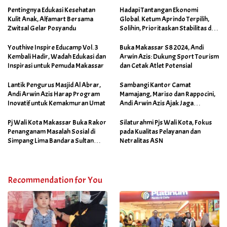
Pentingnya Edukasi Kesehatan
Hadapi Tantangan Ekonomi
Kulit Anak, Alfamart Bersama
Global. Ketum Aprindo Terpilih,
Zwitsal Gelar Posyandu
Solihin, Prioritaskan Stabilitas dan
Pertumbuhan Bisnis Ritel
Youthive Inspire Educamp Vol. 3
Buka Makassar S8 2024, Andi
Kembali Hadir, Wadah Edukasi dan
Arwin Azis: Dukung Sport Tourism
Inspirasi untuk Pemuda Makassar
dan Cetak Atlet Potensial
Lantik Pengurus Masjid Al Abrar,
Sambangi Kantor Camat
Andi Arwin Azis Harap Program
Mamajang, Mariso dan Rappocini,
Inovatif untuk Kemakmuran Umat
Andi Arwin Azis Ajak Jaga
Netralitas dan Sukseskan
Program Sabtu Bersih
Pj Wali Kota Makassar Buka Rakor
Silaturahmi Pjs Wali Kota, Fokus
Penanganam Masalah Sosial di
pada Kualitas Pelayanan dan
Simpang Lima Bandara Sultan
Netralitas ASN
Hasanuddin
Recommendation for You