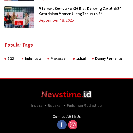
Alfamart Kumpulkan 26 Ribu Kantong Darah di 34
Kota dalam Momen Ulang Tahun ke-26
September 18, 2025
Popular Tags
2021
indonesia
Makassar
sulsel
Danny Pomanto
Indeks
Redaksi
Pedoman Media Siber
Connect With Us