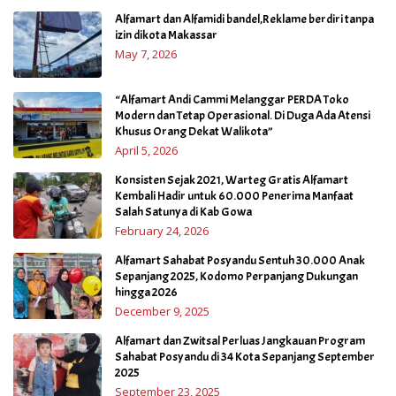
Alfamart dan Alfamidi bandel,Reklame berdiri tanpa
izin dikota Makassar
May 7, 2026
“Alfamart Andi Cammi Melanggar PERDA Toko
Modern dan Tetap Operasional. Di Duga Ada Atensi
Khusus Orang Dekat Walikota”
April 5, 2026
Konsisten Sejak 2021, Warteg Gratis Alfamart
Kembali Hadir untuk 60.000 Penerima Manfaat
Salah Satunya di Kab Gowa
February 24, 2026
Alfamart Sahabat Posyandu Sentuh 30.000 Anak
Sepanjang 2025, Kodomo Perpanjang Dukungan
hingga 2026
December 9, 2025
Alfamart dan Zwitsal Perluas Jangkauan Program
Sahabat Posyandu di 34 Kota Sepanjang September
2025
September 23, 2025