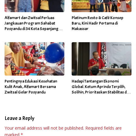
Alfamart dan Zwitsal Perluas
Platinum Resto & Café Konsep
Jangkauan Program Sahabat
Baru, Kini Hadir Pertama di
Posyandu di 34 Kota Sepanjang
Makassar
September 2025
Pentingnya Edukasi Kesehatan
Hadapi Tantangan Ekonomi
Kulit Anak, Alfamart Bersama
Global. Ketum Aprindo Terpilih,
Zwitsal Gelar Posyandu
Solihin, Prioritaskan Stabilitas dan
Pertumbuhan Bisnis Ritel
Leave a Reply
Your email address will not be published.
Required fields are
marked
*