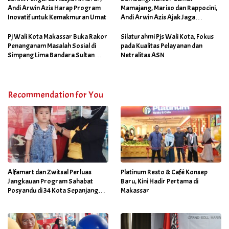
Andi Arwin Azis Harap Program
Mamajang, Mariso dan Rappocini,
Inovatif untuk Kemakmuran Umat
Andi Arwin Azis Ajak Jaga
Netralitas dan Sukseskan
Program Sabtu Bersih
Pj Wali Kota Makassar Buka Rakor
Silaturahmi Pjs Wali Kota, Fokus
Penanganam Masalah Sosial di
pada Kualitas Pelayanan dan
Simpang Lima Bandara Sultan
Netralitas ASN
Hasanuddin
Recommendation for You
Alfamart dan Zwitsal Perluas
Platinum Resto & Café Konsep
Jangkauan Program Sahabat
Baru, Kini Hadir Pertama di
Posyandu di 34 Kota Sepanjang
Makassar
September 2025