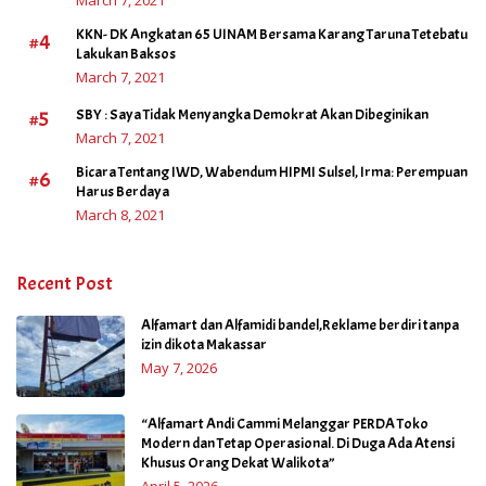
KKN- DK Angkatan 65 UINAM Bersama Karang Taruna Tetebatu
#4
Lakukan Baksos
March 7, 2021
#5
SBY : Saya Tidak Menyangka Demokrat Akan Dibeginikan
March 7, 2021
Bicara Tentang IWD, Wabendum HIPMI Sulsel, Irma: Perempuan
#6
Harus Berdaya
March 8, 2021
Recent Post
Alfamart dan Alfamidi bandel,Reklame berdiri tanpa
izin dikota Makassar
May 7, 2026
“Alfamart Andi Cammi Melanggar PERDA Toko
Modern dan Tetap Operasional. Di Duga Ada Atensi
Khusus Orang Dekat Walikota”
April 5, 2026