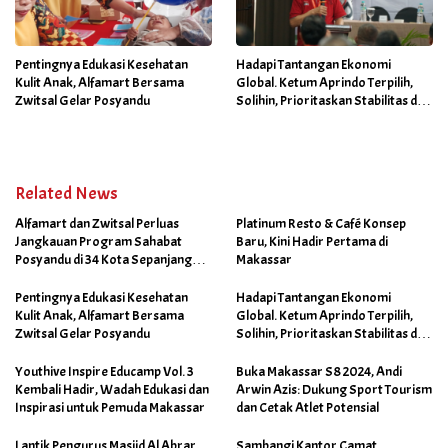
Pentingnya Edukasi Kesehatan
Hadapi Tantangan Ekonomi
Kulit Anak, Alfamart Bersama
Global. Ketum Aprindo Terpilih,
Zwitsal Gelar Posyandu
Solihin, Prioritaskan Stabilitas dan
Pertumbuhan Bisnis Ritel
Related News
Alfamart dan Zwitsal Perluas
Platinum Resto & Café Konsep
Jangkauan Program Sahabat
Baru, Kini Hadir Pertama di
Posyandu di 34 Kota Sepanjang
Makassar
September 2025
Pentingnya Edukasi Kesehatan
Hadapi Tantangan Ekonomi
Kulit Anak, Alfamart Bersama
Global. Ketum Aprindo Terpilih,
Zwitsal Gelar Posyandu
Solihin, Prioritaskan Stabilitas dan
Pertumbuhan Bisnis Ritel
Youthive Inspire Educamp Vol. 3
Buka Makassar S8 2024, Andi
Kembali Hadir, Wadah Edukasi dan
Arwin Azis: Dukung Sport Tourism
Inspirasi untuk Pemuda Makassar
dan Cetak Atlet Potensial
Lantik Pengurus Masjid Al Abrar,
Sambangi Kantor Camat