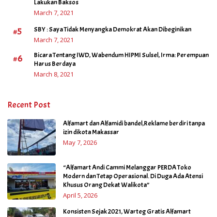
Lakukan Baksos
March 7, 2021
#5
SBY : Saya Tidak Menyangka Demokrat Akan Dibeginikan
March 7, 2021
Bicara Tentang IWD, Wabendum HIPMI Sulsel, Irma: Perempuan
#6
Harus Berdaya
March 8, 2021
Recent Post
Alfamart dan Alfamidi bandel,Reklame berdiri tanpa
izin dikota Makassar
May 7, 2026
“Alfamart Andi Cammi Melanggar PERDA Toko
Modern dan Tetap Operasional. Di Duga Ada Atensi
Khusus Orang Dekat Walikota”
April 5, 2026
Konsisten Sejak 2021, Warteg Gratis Alfamart