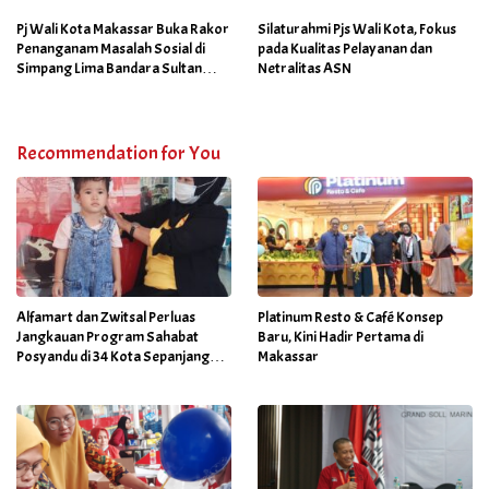
Netralitas dan Sukseskan
Program Sabtu Bersih
Pj Wali Kota Makassar Buka Rakor
Silaturahmi Pjs Wali Kota, Fokus
Penanganam Masalah Sosial di
pada Kualitas Pelayanan dan
Simpang Lima Bandara Sultan
Netralitas ASN
Hasanuddin
Recommendation for You
Alfamart dan Zwitsal Perluas
Platinum Resto & Café Konsep
Jangkauan Program Sahabat
Baru, Kini Hadir Pertama di
Posyandu di 34 Kota Sepanjang
Makassar
September 2025