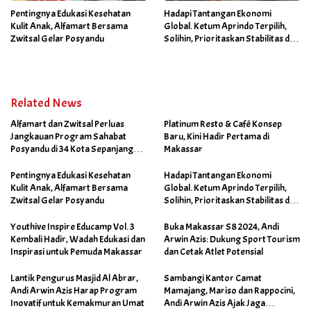
Pentingnya Edukasi Kesehatan
Hadapi Tantangan Ekonomi
Kulit Anak, Alfamart Bersama
Global. Ketum Aprindo Terpilih,
Zwitsal Gelar Posyandu
Solihin, Prioritaskan Stabilitas dan
Pertumbuhan Bisnis Ritel
Related News
Alfamart dan Zwitsal Perluas
Platinum Resto & Café Konsep
Jangkauan Program Sahabat
Baru, Kini Hadir Pertama di
Posyandu di 34 Kota Sepanjang
Makassar
September 2025
Pentingnya Edukasi Kesehatan
Hadapi Tantangan Ekonomi
Kulit Anak, Alfamart Bersama
Global. Ketum Aprindo Terpilih,
Zwitsal Gelar Posyandu
Solihin, Prioritaskan Stabilitas dan
Pertumbuhan Bisnis Ritel
Youthive Inspire Educamp Vol. 3
Buka Makassar S8 2024, Andi
Kembali Hadir, Wadah Edukasi dan
Arwin Azis: Dukung Sport Tourism
Inspirasi untuk Pemuda Makassar
dan Cetak Atlet Potensial
Lantik Pengurus Masjid Al Abrar,
Sambangi Kantor Camat
Andi Arwin Azis Harap Program
Mamajang, Mariso dan Rappocini,
Inovatif untuk Kemakmuran Umat
Andi Arwin Azis Ajak Jaga