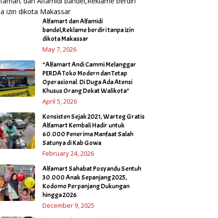
Alfamart dan Alfamidi
bandel,Reklame berdiri tanpa izin
dikota Makassar
May 7, 2026
“Alfamart Andi Cammi Melanggar
PERDA Toko Modern dan Tetap
Operasional. Di Duga Ada Atensi
Khusus Orang Dekat Walikota”
April 5, 2026
Konsisten Sejak 2021, Warteg Gratis
Alfamart Kembali Hadir untuk
60.000 Penerima Manfaat Salah
Satunya di Kab Gowa
February 24, 2026
Alfamart Sahabat Posyandu Sentuh
30.000 Anak Sepanjang 2025,
Kodomo Perpanjang Dukungan
hingga 2026
December 9, 2025