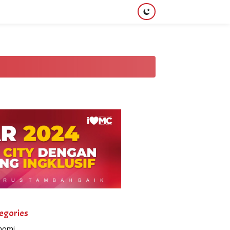
egories
nomi