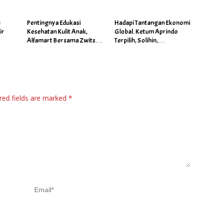
é
Pentingnya Edukasi
Hadapi Tantangan Ekonomi
ir
Kesehatan Kulit Anak,
Global. Ketum Aprindo
Alfamart Bersama Zwitsal
Terpilih, Solihin,
Gelar Posyandu
Prioritaskan Stabilitas dan
Pertumbuhan Bisnis Ritel
red fields are marked
*