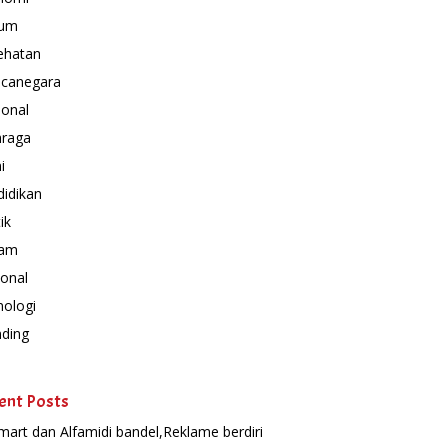
um
ehatan
canegara
ional
hraga
i
idikan
ik
am
onal
nologi
nding
ent Posts
mart dan Alfamidi bandel,Reklame berdiri