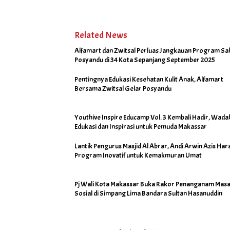
Sepanjang September
2025
Related News
Alfamart dan Zwitsal Perluas Jangkauan Program Sa
Posyandu di 34 Kota Sepanjang September 2025
Pentingnya Edukasi Kesehatan Kulit Anak, Alfamart
Bersama Zwitsal Gelar Posyandu
Youthive Inspire Educamp Vol. 3 Kembali Hadir, Wada
Edukasi dan Inspirasi untuk Pemuda Makassar
Lantik Pengurus Masjid Al Abrar, Andi Arwin Azis Har
Program Inovatif untuk Kemakmuran Umat
Pj Wali Kota Makassar Buka Rakor Penanganam Masa
Sosial di Simpang Lima Bandara Sultan Hasanuddin