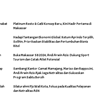
Pertumbuhan Bisnis Ritel
habat
Platinum Resto & Café Konsep Baru, Kini Hadir Pertama di
Makassar
Hadapi Tantangan Ekonomi Global. Ketum Aprindo Terpilih,
Solihin, Prioritaskan Stabilitas dan Pertumbuhan Bisnis
Ritel
h
Buka Makassar S8 2024, Andi Arwin Azis: Dukung Sport
Tourism dan Cetak Atlet Potensial
ap
Sambangi Kantor Camat Mamajang, Mariso dan Rappocini,
Andi Arwin Azis Ajak Jaga Netralitas dan Sukseskan
Program Sabtu Bersih
lah
Silaturahmi Pjs Wali Kota, Fokus pada Kualitas Pelayanan
dan Netralitas ASN