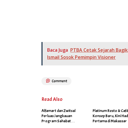
Baca Juga
PTBA Cetak Sejarah Bagikan
Ismail Sosok Pemimpin Visioner
Comment
Read Also
Alfamart dan Zwitsal
Platinum Resto & Caf
Perluas Jangkauan
Konsep Baru, Kini Had
Program Sahabat
Pertama di Makassar
Posyandu di 34 Kota