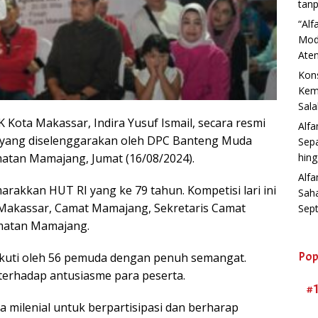
tanp
“Al
Mod
Aten
Kons
Kemb
Sala
 Kota Makassar, Indira Yusuf Ismail, secara resmi
Alf
yang diselenggarakan oleh DPC Banteng Muda
Sep
hin
matan Mamajang, Jumat (16/08/2024).
Alfa
marakkan HUT RI yang ke 79 tahun. Kompetisi lari ini
Sah
a Makassar, Camat Mamajang, Sekretaris Camat
Sep
amatan Mamajang.
Pop
ikuti oleh 56 pemuda dengan penuh semangat.
terhadap antusiasme para peserta.
#
 milenial untuk berpartisipasi dan berharap