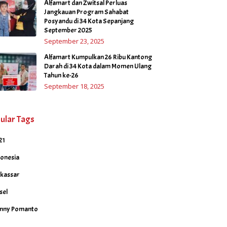
Alfamart dan Zwitsal Perluas
Jangkauan Program Sahabat
Posyandu di 34 Kota Sepanjang
September 2025
September 23, 2025
Alfamart Kumpulkan 26 Ribu Kantong
Darah di 34 Kota dalam Momen Ulang
Tahun ke-26
September 18, 2025
ular Tags
21
donesia
kassar
sel
nny Pomanto