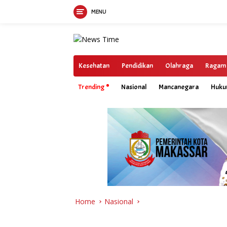
MENU
Skip
to
content
Kesehatan
Pendidikan
Olahraga
Ragam
Trending
Nasional
Mancanegara
Huk
Home
Nasional