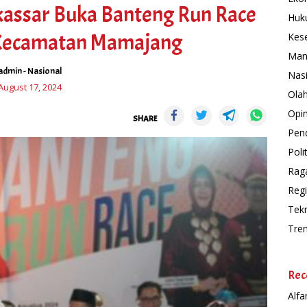
kassar Buka Banteng Run Race
Huk
 Kecamatan Mamajang
Kes
Man
admin
-
Nasional
Nas
August 17, 2024
Ola
Opin
SHARE
Pend
Polit
Rag
Regi
Tek
Tre
Rec
Alfa