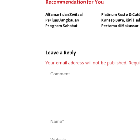
Recommendation for You
Alfamart dan Zwitsal
Platinum Resto & Caf
Perluas Jangkauan
Konsep Baru, Kini Had
Program Sahabat
Pertama di Makassar
Posyandu di 34 Kota
Sepanjang September
2025
Leave a Reply
Your email address will not be published.
Requi