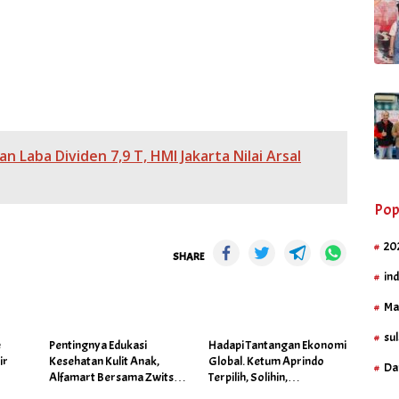
 Laba Dividen 7,9 T, HMI Jakarta Nilai Arsal
Pop
20
SHARE
in
Ma
sul
é
Pentingnya Edukasi
Hadapi Tantangan Ekonomi
ir
Kesehatan Kulit Anak,
Global. Ketum Aprindo
Da
Alfamart Bersama Zwitsal
Terpilih, Solihin,
Gelar Posyandu
Prioritaskan Stabilitas dan