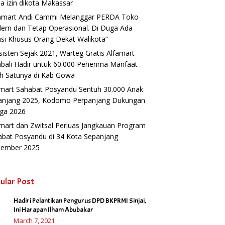
a izin dikota Makassar
famart Andi Cammi Melanggar PERDA Toko
ern dan Tetap Operasional. Di Duga Ada
si Khusus Orang Dekat Walikota”
isten Sejak 2021, Warteg Gratis Alfamart
ali Hadir untuk 60.000 Penerima Manfaat
h Satunya di Kab Gowa
amart Sahabat Posyandu Sentuh 30.000 Anak
anjang 2025, Kodomo Perpanjang Dukungan
gga 2026
mart dan Zwitsal Perluas Jangkauan Program
abat Posyandu di 34 Kota Sepanjang
tember 2025
ular Post
Hadiri Pelantikan Pengurus DPD BKPRMI Sinjai,
1
Ini Harapan Ilham Abubakar
March 7, 2021