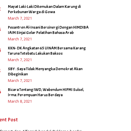
Mayat Laki-Laki Ditemukan Dalam Karung di
2
Perkebunan Warga di Gowa
March 7, 2021
Pesantren Al-Insani Bersinergi Dengan HIMDIBA
3
IAIM Sinjai Gelar Pelatihan Bahasa Arab
March 7, 2021
KKN- DK Angkatan 65 UINAM Bersama Karang
4
Taruna Tetebatu Lakukan Baksos
March 7, 2021
SBY : Saya Tidak Menyangka Demokrat Akan
5
Dibeginikan
March 7, 2021
Bicara Tentang IWD, Wabendum HIPMI Sulsel,
6
Irma: Perempuan Harus Berdaya
March 8, 2021
ent Post