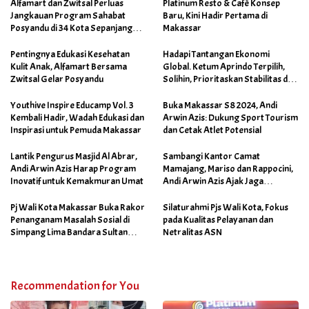
Alfamart dan Zwitsal Perluas
Platinum Resto & Café Konsep
Jangkauan Program Sahabat
Baru, Kini Hadir Pertama di
Posyandu di 34 Kota Sepanjang
Makassar
September 2025
Pentingnya Edukasi Kesehatan
Hadapi Tantangan Ekonomi
Kulit Anak, Alfamart Bersama
Global. Ketum Aprindo Terpilih,
Zwitsal Gelar Posyandu
Solihin, Prioritaskan Stabilitas dan
Pertumbuhan Bisnis Ritel
Youthive Inspire Educamp Vol. 3
Buka Makassar S8 2024, Andi
Kembali Hadir, Wadah Edukasi dan
Arwin Azis: Dukung Sport Tourism
Inspirasi untuk Pemuda Makassar
dan Cetak Atlet Potensial
Lantik Pengurus Masjid Al Abrar,
Sambangi Kantor Camat
Andi Arwin Azis Harap Program
Mamajang, Mariso dan Rappocini,
Inovatif untuk Kemakmuran Umat
Andi Arwin Azis Ajak Jaga
Netralitas dan Sukseskan
Program Sabtu Bersih
Pj Wali Kota Makassar Buka Rakor
Silaturahmi Pjs Wali Kota, Fokus
Penanganam Masalah Sosial di
pada Kualitas Pelayanan dan
Simpang Lima Bandara Sultan
Netralitas ASN
Hasanuddin
Recommendation for You