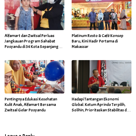
Alfamart dan Zwitsal Perluas
Platinum Resto & Café Konsep
Jangkauan Program Sahabat
Baru, Kini Hadir Pertama di
Posyandu di 34 Kota Sepanjang
Makassar
September 2025
Pentingnya Edukasi Kesehatan
Hadapi Tantangan Ekonomi
Kulit Anak, Alfamart Bersama
Global. Ketum Aprindo Terpilih,
Zwitsal Gelar Posyandu
Solihin, Prioritaskan Stabilitas dan
Pertumbuhan Bisnis Ritel