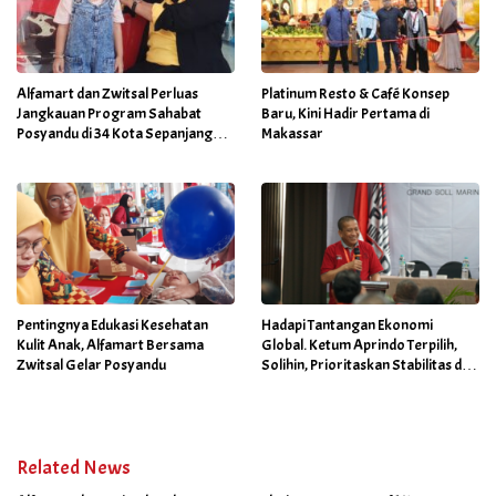
Alfamart dan Zwitsal Perluas
Platinum Resto & Café Konsep
Jangkauan Program Sahabat
Baru, Kini Hadir Pertama di
Posyandu di 34 Kota Sepanjang
Makassar
September 2025
Pentingnya Edukasi Kesehatan
Hadapi Tantangan Ekonomi
Kulit Anak, Alfamart Bersama
Global. Ketum Aprindo Terpilih,
Zwitsal Gelar Posyandu
Solihin, Prioritaskan Stabilitas dan
Pertumbuhan Bisnis Ritel
Related News