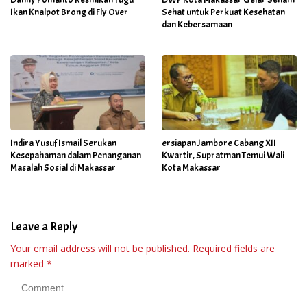
Ikan Knalpot Brong di Fly Over
Sehat untuk Perkuat Kesehatan
dan Kebersamaan
Indira Yusuf Ismail Serukan
ersiapan Jambore Cabang XII
Kesepahaman dalam Penanganan
Kwartir, Supratman Temui Wali
Masalah Sosial di Makassar
Kota Makassar
Leave a Reply
Your email address will not be published.
Required fields are
marked
*