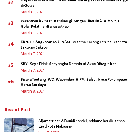
Mayat Laki-Laki Ditemukan Dalam Karung di Perkebunan Warga
#2
di Gowa
March 7, 2021
Pesantren Al-Insani Bersinergi Dengan HIMDIBA IAIM Sinjai
#3
Gelar Pelatihan Bahasa Arab
March 7, 2021
KKN- DK Angkatan 65 UINAM Bersama Karang Taruna Tetebatu
#4
Lakukan Baksos
March 7, 2021
#5
SBY : Saya Tidak Menyangka Demokrat Akan Dibeginikan
March 7, 2021
Bicara Tentang IWD, Wabendum HIPMI Sulsel, Irma: Perempuan
#6
Harus Berdaya
March 8, 2021
Recent Post
Alfamart dan Alfamidi bandel,Reklame berdiri tanpa
izin dikota Makassar