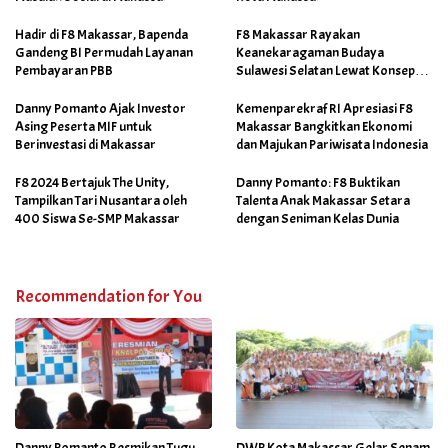
Hadir di F8 Makassar, Bapenda
F8 Makassar Rayakan
Gandeng BI Permudah Layanan
Keanekaragaman Budaya
Pembayaran PBB
Sulawesi Selatan Lewat Konsep
Makassar Skalia
Danny Pomanto Ajak Investor
Kemenparekraf RI Apresiasi F8
Asing Peserta MIF untuk
Makassar Bangkitkan Ekonomi
Berinvestasi di Makassar
dan Majukan Pariwisata Indonesia
F8 2024 Bertajuk The Unity,
Danny Pomanto: F8 Buktikan
Tampilkan Tari Nusantara oleh
Talenta Anak Makassar Setara
400 Siswa Se-SMP Makassar
dengan Seniman Kelas Dunia
Recommendation for You
Danny Pomanto Resmikan Tugu
DWP Kota Makassar Gelar Senam