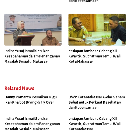
dan Kebersamaan
Indira Yusuf Ismail Serukan
ersiapan Jambore Cabang XII
Kesepahaman dalam Penanganan
Kwartir, Supratman Temui Wali
Masalah Sosial di Makassar
Kota Makassar
Related News
Danny Pomanto Resmikan Tugu
DWP Kota Makassar Gelar Senam
Ikan Knalpot Brong di Fly Over
Sehat untuk Perkuat Kesehatan
dan Kebersamaan
Indira Yusuf Ismail Serukan
ersiapan Jambore Cabang XII
Kesepahaman dalam Penanganan
Kwartir, Supratman Temui Wali
Masalah Sosial di Makassar
Kota Makassar