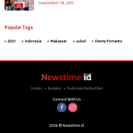
September 18, 2025
Popular Tags
2021
indonesia
Makassar
sulsel
Danny Pomanto
Indeks
Redaksi
Pedoman Media Siber
Connect With Us
2026 © Newstime.id