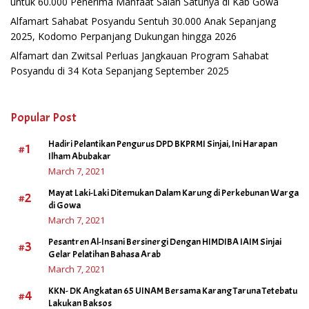
untuk 60.000 Penerima Manfaat Salah Satunya di Kab Gowa
Alfamart Sahabat Posyandu Sentuh 30.000 Anak Sepanjang
2025, Kodomo Perpanjang Dukungan hingga 2026
Alfamart dan Zwitsal Perluas Jangkauan Program Sahabat
Posyandu di 34 Kota Sepanjang September 2025
Popular Post
Hadiri Pelantikan Pengurus DPD BKPRMI Sinjai, Ini Harapan
#1
Ilham Abubakar
March 7, 2021
Mayat Laki-Laki Ditemukan Dalam Karung di Perkebunan Warga
#2
di Gowa
March 7, 2021
Pesantren Al-Insani Bersinergi Dengan HIMDIBA IAIM Sinjai
#3
Gelar Pelatihan Bahasa Arab
March 7, 2021
KKN- DK Angkatan 65 UINAM Bersama Karang Taruna Tetebatu
#4
Lakukan Baksos