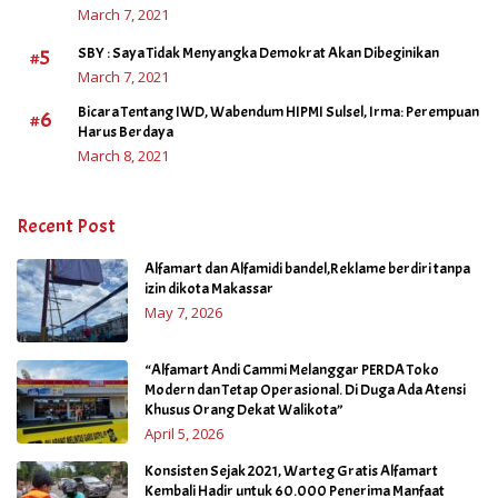
March 7, 2021
#5
SBY : Saya Tidak Menyangka Demokrat Akan Dibeginikan
March 7, 2021
Bicara Tentang IWD, Wabendum HIPMI Sulsel, Irma: Perempuan
#6
Harus Berdaya
March 8, 2021
Recent Post
Alfamart dan Alfamidi bandel,Reklame berdiri tanpa
izin dikota Makassar
May 7, 2026
“Alfamart Andi Cammi Melanggar PERDA Toko
Modern dan Tetap Operasional. Di Duga Ada Atensi
Khusus Orang Dekat Walikota”
April 5, 2026
Konsisten Sejak 2021, Warteg Gratis Alfamart
Kembali Hadir untuk 60.000 Penerima Manfaat