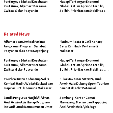
Pentingnya Edukasi Kesehatan
Hadapi Tantangan Ekonomi
Kulit Anak, Alfamart Bersama
Global. Ketum Aprindo Terpilih,
Zwitsal Gelar Posyandu
Solihin, Prioritaskan Stabilitas dan
Pertumbuhan Bisnis Ritel
Related News
Alfamart dan Zwitsal Perluas
Platinum Resto & Café Konsep
Jangkauan Program Sahabat
Baru, Kini Hadir Pertama di
Posyandu di 34 Kota Sepanjang
Makassar
September 2025
Pentingnya Edukasi Kesehatan
Hadapi Tantangan Ekonomi
Kulit Anak, Alfamart Bersama
Global. Ketum Aprindo Terpilih,
Zwitsal Gelar Posyandu
Solihin, Prioritaskan Stabilitas dan
Pertumbuhan Bisnis Ritel
Youthive Inspire Educamp Vol. 3
Buka Makassar S8 2024, Andi
Kembali Hadir, Wadah Edukasi dan
Arwin Azis: Dukung Sport Tourism
Inspirasi untuk Pemuda Makassar
dan Cetak Atlet Potensial
Lantik Pengurus Masjid Al Abrar,
Sambangi Kantor Camat
Andi Arwin Azis Harap Program
Mamajang, Mariso dan Rappocini,
Inovatif untuk Kemakmuran Umat
Andi Arwin Azis Ajak Jaga
Netralitas dan Sukseskan