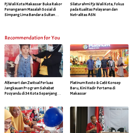
Program Sabtu Bersih
Pj Wali Kota Makassar Buka Rakor
Silaturahmi Pjs Wali Kota, Fokus
Penanganam Masalah Sosial di
pada Kualitas Pelayanan dan
Simpang Lima Bandara Sultan
Netralitas ASN
Hasanuddin
Recommendation for You
Alfamart dan Zwitsal Perluas
Platinum Resto & Café Konsep
Jangkauan Program Sahabat
Baru, Kini Hadir Pertama di
Posyandu di 34 Kota Sepanjang
Makassar
September 2025