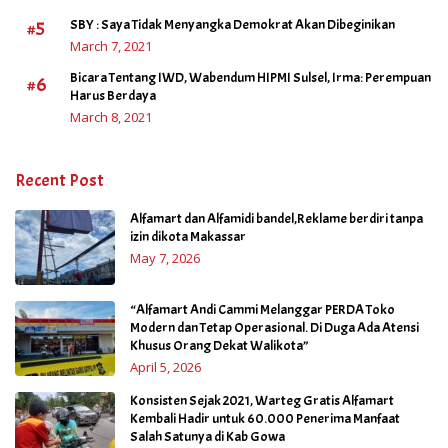
#5
SBY : Saya Tidak Menyangka Demokrat Akan Dibeginikan
March 7, 2021
Bicara Tentang IWD, Wabendum HIPMI Sulsel, Irma: Perempuan
#6
Harus Berdaya
March 8, 2021
Recent Post
Alfamart dan Alfamidi bandel,Reklame berdiri tanpa
izin dikota Makassar
May 7, 2026
“Alfamart Andi Cammi Melanggar PERDA Toko
Modern dan Tetap Operasional. Di Duga Ada Atensi
Khusus Orang Dekat Walikota”
April 5, 2026
Konsisten Sejak 2021, Warteg Gratis Alfamart
Kembali Hadir untuk 60.000 Penerima Manfaat
Salah Satunya di Kab Gowa