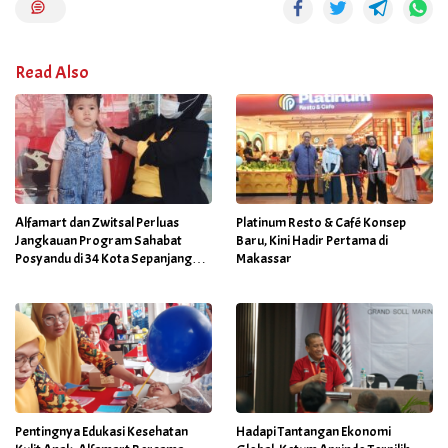
Read Also
Alfamart dan Zwitsal Perluas
Platinum Resto & Café Konsep
Jangkauan Program Sahabat
Baru, Kini Hadir Pertama di
Posyandu di 34 Kota Sepanjang
Makassar
September 2025
Pentingnya Edukasi Kesehatan
Hadapi Tantangan Ekonomi