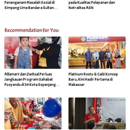
Penanganam Masalah Sosial di
pada Kualitas Pelayanan dan
Simpang Lima Bandara Sultan
Netralitas ASN
Hasanuddin
Recommendation for You
Alfamart dan Zwitsal Perluas
Platinum Resto & Café Konsep
Jangkauan Program Sahabat
Baru, Kini Hadir Pertama di
Posyandu di 34 Kota Sepanjang
Makassar
September 2025