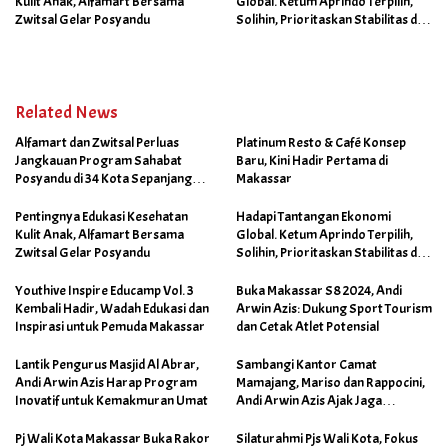
Kulit Anak, Alfamart Bersama
Global. Ketum Aprindo Terpilih,
Zwitsal Gelar Posyandu
Solihin, Prioritaskan Stabilitas dan
Pertumbuhan Bisnis Ritel
Related News
Alfamart dan Zwitsal Perluas
Platinum Resto & Café Konsep
Jangkauan Program Sahabat
Baru, Kini Hadir Pertama di
Posyandu di 34 Kota Sepanjang
Makassar
September 2025
Pentingnya Edukasi Kesehatan
Hadapi Tantangan Ekonomi
Kulit Anak, Alfamart Bersama
Global. Ketum Aprindo Terpilih,
Zwitsal Gelar Posyandu
Solihin, Prioritaskan Stabilitas dan
Pertumbuhan Bisnis Ritel
Youthive Inspire Educamp Vol. 3
Buka Makassar S8 2024, Andi
Kembali Hadir, Wadah Edukasi dan
Arwin Azis: Dukung Sport Tourism
Inspirasi untuk Pemuda Makassar
dan Cetak Atlet Potensial
Lantik Pengurus Masjid Al Abrar,
Sambangi Kantor Camat
Andi Arwin Azis Harap Program
Mamajang, Mariso dan Rappocini,
Inovatif untuk Kemakmuran Umat
Andi Arwin Azis Ajak Jaga
Netralitas dan Sukseskan
Program Sabtu Bersih
Pj Wali Kota Makassar Buka Rakor
Silaturahmi Pjs Wali Kota, Fokus