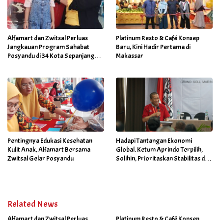
Alfamart dan Zwitsal Perluas
Platinum Resto & Café Konsep
Jangkauan Program Sahabat
Baru, Kini Hadir Pertama di
Posyandu di 34 Kota Sepanjang
Makassar
September 2025
Pentingnya Edukasi Kesehatan
Hadapi Tantangan Ekonomi
Kulit Anak, Alfamart Bersama
Global. Ketum Aprindo Terpilih,
Zwitsal Gelar Posyandu
Solihin, Prioritaskan Stabilitas dan
Pertumbuhan Bisnis Ritel
Related News
Alfamart dan Zwitsal Perluas
Platinum Resto & Café Konsep