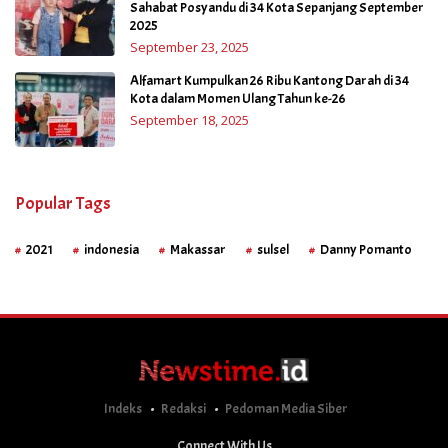
Sahabat Posyandu di 34 Kota Sepanjang September
2025
September 23, 2025
Alfamart Kumpulkan 26 Ribu Kantong Darah di 34
Kota dalam Momen Ulang Tahun ke-26
September 18, 2025
Popular Tags
2021
indonesia
Makassar
sulsel
Danny Pomanto
Indeks
Redaksi
Pedoman Media Siber
Connect With Us