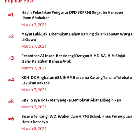
Popular Post
Hadiri Pelantikan Pengurus DPD BKPRMI Sinjai, Ini Harapan
#1
Ilham Abubakar
March 7, 2021
Mayat Laki-Laki Ditemukan Dalam Karung di Perkebunan Warga
#2
di Gowa
March 7, 2021
Pesantren Al-Insani Bersinergi Dengan HIMDIBA IAIM Sinjai
#3
Gelar Pelatihan Bahasa Arab
March 7, 2021
KKN- DK Angkatan 65 UINAM Bersama Karang Taruna Tetebatu
#4
Lakukan Baksos
March 7, 2021
#5
SBY : Saya Tidak Menyangka Demokrat Akan Dibeginikan
March 7, 2021
Bicara Tentang IWD, Wabendum HIPMI Sulsel, Irma: Perempuan
#6
Harus Berdaya
March 8, 2021