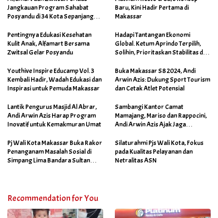
Jangkauan Program Sahabat
Baru, Kini Hadir Pertama di
Posyandu di 34 Kota Sepanjang
Makassar
September 2025
Pentingnya Edukasi Kesehatan
Hadapi Tantangan Ekonomi
Kulit Anak, Alfamart Bersama
Global. Ketum Aprindo Terpilih,
Zwitsal Gelar Posyandu
Solihin, Prioritaskan Stabilitas dan
Pertumbuhan Bisnis Ritel
Youthive Inspire Educamp Vol. 3
Buka Makassar S8 2024, Andi
Kembali Hadir, Wadah Edukasi dan
Arwin Azis: Dukung Sport Tourism
Inspirasi untuk Pemuda Makassar
dan Cetak Atlet Potensial
Lantik Pengurus Masjid Al Abrar,
Sambangi Kantor Camat
Andi Arwin Azis Harap Program
Mamajang, Mariso dan Rappocini,
Inovatif untuk Kemakmuran Umat
Andi Arwin Azis Ajak Jaga
Netralitas dan Sukseskan
Program Sabtu Bersih
Pj Wali Kota Makassar Buka Rakor
Silaturahmi Pjs Wali Kota, Fokus
Penanganam Masalah Sosial di
pada Kualitas Pelayanan dan
Simpang Lima Bandara Sultan
Netralitas ASN
Hasanuddin
Recommendation for You