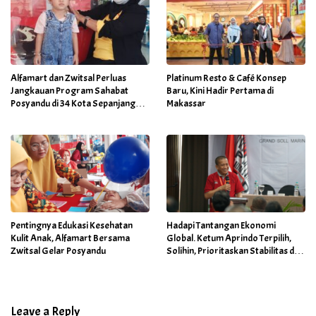
Alfamart dan Zwitsal Perluas
Platinum Resto & Café Konsep
Jangkauan Program Sahabat
Baru, Kini Hadir Pertama di
Posyandu di 34 Kota Sepanjang
Makassar
September 2025
Pentingnya Edukasi Kesehatan
Hadapi Tantangan Ekonomi
Kulit Anak, Alfamart Bersama
Global. Ketum Aprindo Terpilih,
Zwitsal Gelar Posyandu
Solihin, Prioritaskan Stabilitas dan
Pertumbuhan Bisnis Ritel
Leave a Reply