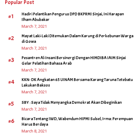
Popular Post
Hadiri Pelantikan Pengurus DPD BKPRMI Sinjai, Ini Harapan
#1
Ilham Abubakar
March 7, 2021
Mayat Laki-Laki Ditemukan Dalam Karung di Perkebunan Warga
#2
di Gowa
March 7, 2021
Pesantren Al-Insani Bersinergi Dengan HIMDIBA IAIM Sinjai
#3
Gelar Pelatihan Bahasa Arab
March 7, 2021
KKN- DK Angkatan 65 UINAM Bersama Karang Taruna Tetebatu
#4
Lakukan Baksos
March 7, 2021
#5
SBY : Saya Tidak Menyangka Demokrat Akan Dibeginikan
March 7, 2021
Bicara Tentang IWD, Wabendum HIPMI Sulsel, Irma: Perempuan
#6
Harus Berdaya
March 8, 2021