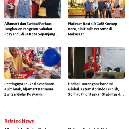
Alfamart dan Zwitsal Perluas
Platinum Resto & Café Konsep
Jangkauan Program Sahabat
Baru, Kini Hadir Pertama di
Posyandu di 34 Kota Sepanjang
Makassar
September 2025
Pentingnya Edukasi Kesehatan
Hadapi Tantangan Ekonomi
Kulit Anak, Alfamart Bersama
Global. Ketum Aprindo Terpilih,
Zwitsal Gelar Posyandu
Solihin, Prioritaskan Stabilitas dan
Pertumbuhan Bisnis Ritel
Related News