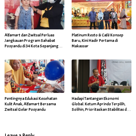
Alfamart dan Zwitsal Perluas
Platinum Resto & Café Konsep
Jangkauan Program Sahabat
Baru, Kini Hadir Pertama di
Posyandu di 34 Kota Sepanjang
Makassar
September 2025
Pentingnya Edukasi Kesehatan
Hadapi Tantangan Ekonomi
Kulit Anak, Alfamart Bersama
Global. Ketum Aprindo Terpilih,
Zwitsal Gelar Posyandu
Solihin, Prioritaskan Stabilitas dan
Pertumbuhan Bisnis Ritel
Leave a Reply