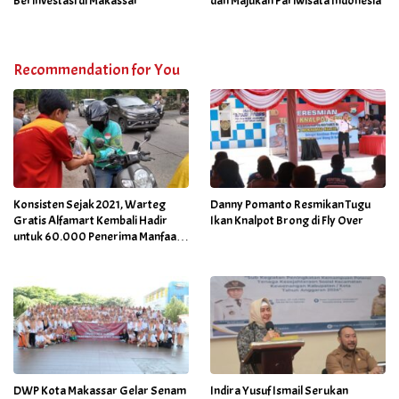
Berinvestasi di Makassar
dan Majukan Pariwisata Indonesia
Recommendation for You
Konsisten Sejak 2021, Warteg
Danny Pomanto Resmikan Tugu
Gratis Alfamart Kembali Hadir
Ikan Knalpot Brong di Fly Over
untuk 60.000 Penerima Manfaat
Salah Satunya di Kab Gowa
DWP Kota Makassar Gelar Senam
Indira Yusuf Ismail Serukan