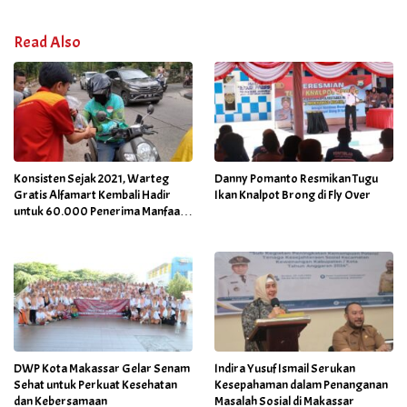
Read Also
Konsisten Sejak 2021, Warteg
Danny Pomanto Resmikan Tugu
Gratis Alfamart Kembali Hadir
Ikan Knalpot Brong di Fly Over
untuk 60.000 Penerima Manfaat
Salah Satunya di Kab Gowa
DWP Kota Makassar Gelar Senam
Indira Yusuf Ismail Serukan
Sehat untuk Perkuat Kesehatan
Kesepahaman dalam Penanganan
dan Kebersamaan
Masalah Sosial di Makassar