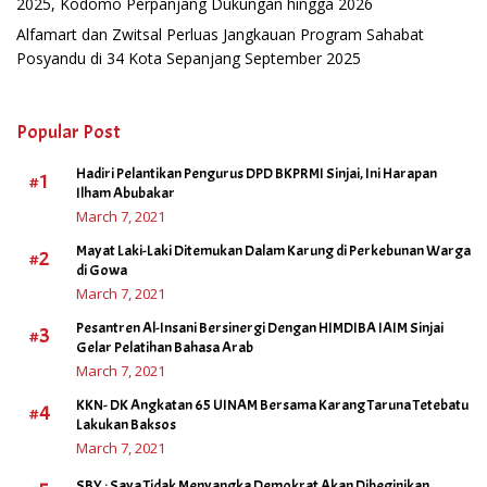
2025, Kodomo Perpanjang Dukungan hingga 2026
Alfamart dan Zwitsal Perluas Jangkauan Program Sahabat
Posyandu di 34 Kota Sepanjang September 2025
Popular Post
Hadiri Pelantikan Pengurus DPD BKPRMI Sinjai, Ini Harapan
#1
Ilham Abubakar
March 7, 2021
Mayat Laki-Laki Ditemukan Dalam Karung di Perkebunan Warga
#2
di Gowa
March 7, 2021
Pesantren Al-Insani Bersinergi Dengan HIMDIBA IAIM Sinjai
#3
Gelar Pelatihan Bahasa Arab
March 7, 2021
KKN- DK Angkatan 65 UINAM Bersama Karang Taruna Tetebatu
#4
Lakukan Baksos
March 7, 2021
SBY : Saya Tidak Menyangka Demokrat Akan Dibeginikan