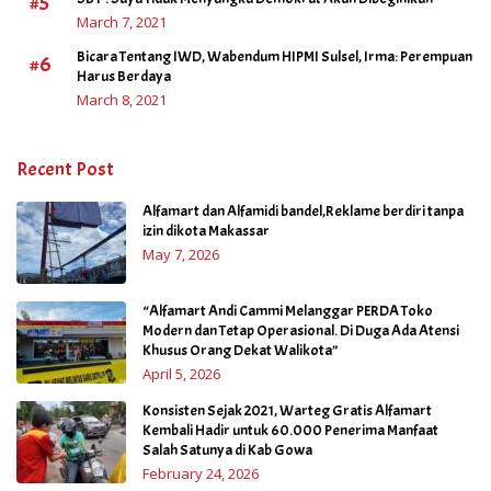
#5
March 7, 2021
Bicara Tentang IWD, Wabendum HIPMI Sulsel, Irma: Perempuan
#6
Harus Berdaya
March 8, 2021
Recent Post
Alfamart dan Alfamidi bandel,Reklame berdiri tanpa
izin dikota Makassar
May 7, 2026
“Alfamart Andi Cammi Melanggar PERDA Toko
Modern dan Tetap Operasional. Di Duga Ada Atensi
Khusus Orang Dekat Walikota”
April 5, 2026
Konsisten Sejak 2021, Warteg Gratis Alfamart
Kembali Hadir untuk 60.000 Penerima Manfaat
Salah Satunya di Kab Gowa
February 24, 2026