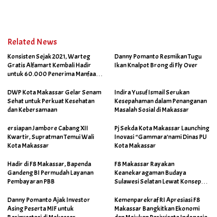
Related News
Konsisten Sejak 2021, Warteg
Danny Pomanto Resmikan Tugu
Gratis Alfamart Kembali Hadir
Ikan Knalpot Brong di Fly Over
untuk 60.000 Penerima Manfaat
Salah Satunya di Kab Gowa
DWP Kota Makassar Gelar Senam
Indira Yusuf Ismail Serukan
Sehat untuk Perkuat Kesehatan
Kesepahaman dalam Penanganan
dan Kebersamaan
Masalah Sosial di Makassar
ersiapan Jambore Cabang XII
Pj Sekda Kota Makassar Launching
Kwartir, Supratman Temui Wali
Inovasi “Gammara’nami Dinas PU
Kota Makassar
Kota Makassar
Hadir di F8 Makassar, Bapenda
F8 Makassar Rayakan
Gandeng BI Permudah Layanan
Keanekaragaman Budaya
Pembayaran PBB
Sulawesi Selatan Lewat Konsep
Makassar Skalia
Danny Pomanto Ajak Investor
Kemenparekraf RI Apresiasi F8
Asing Peserta MIF untuk
Makassar Bangkitkan Ekonomi