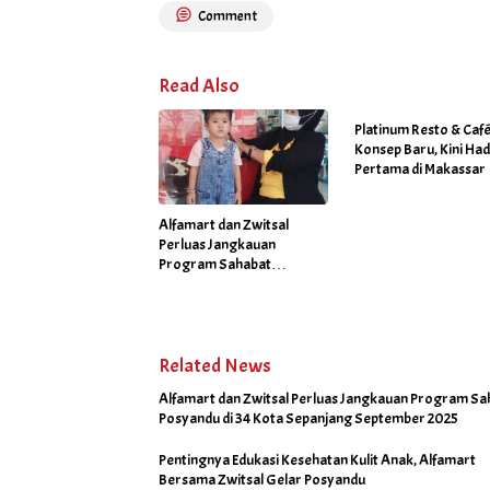
Comment
Read Also
Platinum Resto & Caf
Konsep Baru, Kini Had
Pertama di Makassar
Alfamart dan Zwitsal
Perluas Jangkauan
Program Sahabat
Posyandu di 34 Kota
Sepanjang September
2025
Related News
Alfamart dan Zwitsal Perluas Jangkauan Program Sa
Posyandu di 34 Kota Sepanjang September 2025
Pentingnya Edukasi Kesehatan Kulit Anak, Alfamart
Bersama Zwitsal Gelar Posyandu