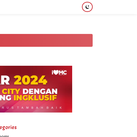
egories
nomi