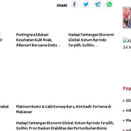
SHARE
é
Pentingnya Edukasi
Hadapi Tantangan Ekonomi
ir
Kesehatan Kulit Anak,
Global. Ketum Aprindo
Alfamart Bersama Zwitsal
Terpilih, Solihin,
Gelar Posyandu
Prioritaskan Stabilitas dan
Pertumbuhan Bisnis Ritel
Pop
20
habat
Platinum Resto & Café Konsep Baru, Kini Hadir Pertama di
in
Makassar
Ma
Hadapi Tantangan Ekonomi Global. Ketum Aprindo Terpilih,
Solihin, Prioritaskan Stabilitas dan Pertumbuhan Bisnis
sul