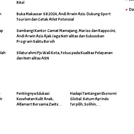
Ritel
Da
h
Buka Makassar S8 2024, Andi Arwin Azis: Dukung Sport
Tourism dan Cetak Atlet Potensial
ap
Sambangi Kantor Camat Mamajang, Mariso dan Rappocini,
Andi Arwin Azis Ajak Jaga Netralitas dan Sukseskan
Program Sabtu Bersih
lah
Silaturahmi Pjs Wali Kota, Fokus pada Kualitas Pelayanan
dan Netralitas ASN
é
Pentingnya Edukasi
Hadapi Tantangan Ekonomi
ir
Kesehatan Kulit Anak,
Global. Ketum Aprindo
Alfamart Bersama Zwitsal
Terpilih, Solihin,
Gelar Posyandu
Prioritaskan Stabilitas dan
Pertumbuhan Bisnis Ritel