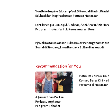
Youthive Inspire Educamp Vol. 3 Kembali Hadir, Wada
Edukasi dan Inspirasi untuk Pemuda Makassar
Lantik Pengurus Masjid Al Abrar, Andi Arwin Azis Har
Program Inovatif untuk Kemakmuran Umat
Pj Wali Kota Makassar Buka Rakor Penanganam Masa
Sosial di Simpang Lima Bandara Sultan Hasanuddin
Recommendation for You
Platinum Resto & Caf
Konsep Baru, Kini Had
Pertama di Makassar
Alfamart dan Zwitsal
Perluas Jangkauan
Program Sahabat