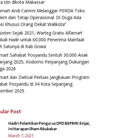
a izin dikota Makassar
famart Andi Cammi Melanggar PERDA Toko
ern dan Tetap Operasional. Di Duga Ada
si Khusus Orang Dekat Walikota”
isten Sejak 2021, Warteg Gratis Alfamart
ali Hadir untuk 60.000 Penerima Manfaat
h Satunya di Kab Gowa
amart Sahabat Posyandu Sentuh 30.000 Anak
anjang 2025, Kodomo Perpanjang Dukungan
gga 2026
mart dan Zwitsal Perluas Jangkauan Program
abat Posyandu di 34 Kota Sepanjang
tember 2025
ular Post
Hadiri Pelantikan Pengurus DPD BKPRMI Sinjai,
1
Ini Harapan Ilham Abubakar
March 7, 2021