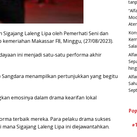
tanp
“Al
Mod
Aten
Kons
 Sigajang Laleng Lipa oleh Pemerhati Seni dan
Kemb
 kemeriahan Makassar F8, Minggu, (27/08/2023).
Sala
ayaan ini menjadi satu-satu performa akhir
Alf
Sep
hin
) Sangdara menampilkan pertunjukkan yang begitu
Alfa
Sah
Sep
an emosinya dalam drama kearifan lokal
Pop
forma terbaik mereka. Para pelaku drama sukses
#
mana Sigajang Laleng Lipa ini diejawantahkan.