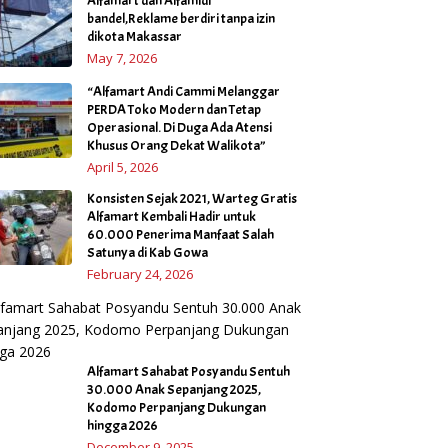
Alfamart dan Alfamidi
bandel,Reklame berdiri tanpa izin
dikota Makassar
May 7, 2026
“Alfamart Andi Cammi Melanggar
PERDA Toko Modern dan Tetap
Operasional. Di Duga Ada Atensi
Khusus Orang Dekat Walikota”
April 5, 2026
Konsisten Sejak 2021, Warteg Gratis
Alfamart Kembali Hadir untuk
60.000 Penerima Manfaat Salah
Satunya di Kab Gowa
February 24, 2026
Alfamart Sahabat Posyandu Sentuh
30.000 Anak Sepanjang 2025,
Kodomo Perpanjang Dukungan
hingga 2026
December 9, 2025