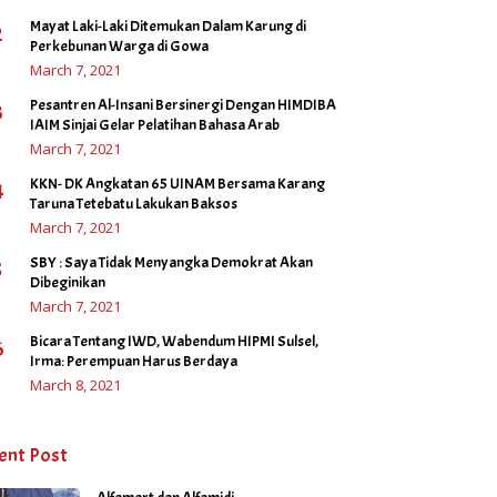
Mayat Laki-Laki Ditemukan Dalam Karung di
2
Perkebunan Warga di Gowa
March 7, 2021
Pesantren Al-Insani Bersinergi Dengan HIMDIBA
3
IAIM Sinjai Gelar Pelatihan Bahasa Arab
March 7, 2021
KKN- DK Angkatan 65 UINAM Bersama Karang
4
Taruna Tetebatu Lakukan Baksos
March 7, 2021
SBY : Saya Tidak Menyangka Demokrat Akan
5
Dibeginikan
March 7, 2021
Bicara Tentang IWD, Wabendum HIPMI Sulsel,
6
Irma: Perempuan Harus Berdaya
March 8, 2021
ent Post