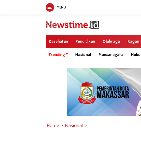
MENU
Skip
to
content
Kesehatan
Pendidikan
Olahraga
Ragam
Trending
Nasional
Mancanegara
Huk
Home
Nasional