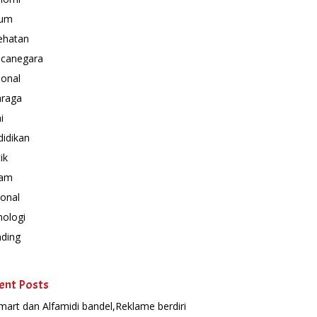
um
ehatan
canegara
ional
hraga
i
idikan
ik
am
onal
nologi
nding
ent Posts
mart dan Alfamidi bandel,Reklame berdiri