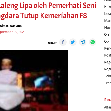
aleng Lipa oleh Pemerhati Seni
Huk
ngdara Tutup Kemeriahan F8
Kes
Man
admin
-
Nasional
Nas
ptember 29, 2023
Ola
Opin
SHARE
Pend
Polit
Rag
Regi
Tek
Tre
Rec
Alfa