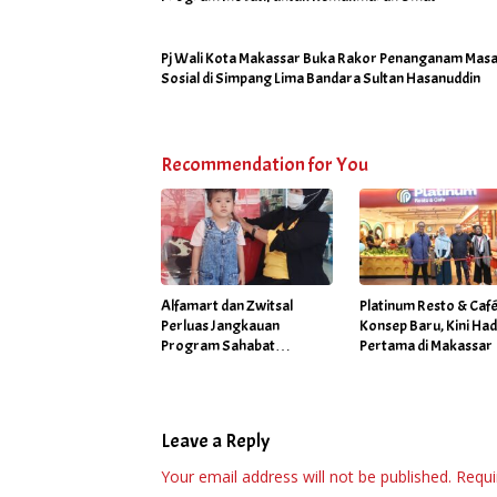
Pj Wali Kota Makassar Buka Rakor Penanganam Masa
Sosial di Simpang Lima Bandara Sultan Hasanuddin
Recommendation for You
Alfamart dan Zwitsal
Platinum Resto & Caf
Perluas Jangkauan
Konsep Baru, Kini Had
Program Sahabat
Pertama di Makassar
Posyandu di 34 Kota
Sepanjang September
2025
Leave a Reply
Your email address will not be published.
Requi