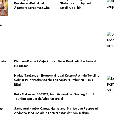
Kesehatan Kulit Anak,
Global. Ketum Aprindo
Alfamart Bersama Zwitsal
Terpilih, Solihin,
Gelar Posyandu
Prioritaskan Stabilitas dan
Pertumbuhan Bisnis Ritel
é
ir
habat
Platinum Resto & Café Konsep Baru, Kini Hadir Pertama di
Makassar
Hadapi Tantangan Ekonomi Global. Ketum Aprindo Terpilih,
Solihin, Prioritaskan Stabilitas dan Pertumbuhan Bisnis
Ritel
h
Buka Makassar S8 2024, Andi Arwin Azis: Dukung Sport
Tourism dan Cetak Atlet Potensial
ap
Sambangi Kantor Camat Mamajang, Mariso dan Rappocini,
Andi Arwin Azis Ajak Jaga Netralitas dan Sukseskan