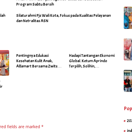
Program Sabtu Bersih
lah
Silaturahmi Pjs Wali Kota, Fokus pada Kualitas Pelayanan
dan Netralitas ASN
Pentingnya Edukasi
Hadapi Tantangan Ekonomi
Kesehatan Kulit Anak,
Global. Ketum Aprindo
Alfamart Bersama Zwitsal
Terpilih, Solihin,
Gelar Posyandu
Prioritaskan Stabilitas dan
Pertumbuhan Bisnis Ritel
é
ir
Pop
20
red fields are marked
*
in