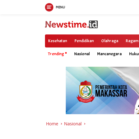
MENU
Skip
to
content
Kesehatan
Pendidikan
Olahraga
Ragam
Trending
Nasional
Mancanegara
Huk
Home
Nasional