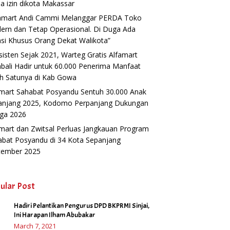
a izin dikota Makassar
famart Andi Cammi Melanggar PERDA Toko
ern dan Tetap Operasional. Di Duga Ada
si Khusus Orang Dekat Walikota”
isten Sejak 2021, Warteg Gratis Alfamart
ali Hadir untuk 60.000 Penerima Manfaat
h Satunya di Kab Gowa
amart Sahabat Posyandu Sentuh 30.000 Anak
anjang 2025, Kodomo Perpanjang Dukungan
gga 2026
mart dan Zwitsal Perluas Jangkauan Program
abat Posyandu di 34 Kota Sepanjang
tember 2025
ular Post
Hadiri Pelantikan Pengurus DPD BKPRMI Sinjai,
1
Ini Harapan Ilham Abubakar
March 7, 2021