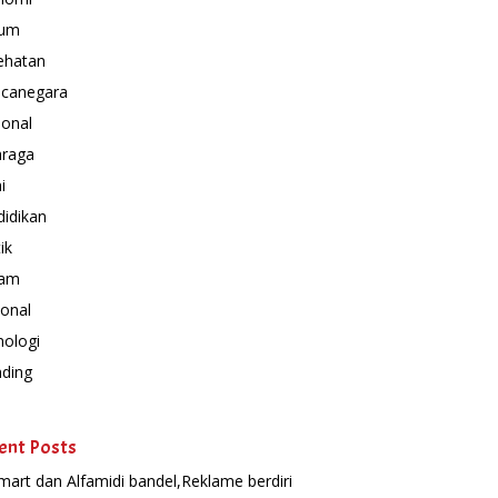
um
ehatan
canegara
ional
hraga
i
idikan
ik
am
onal
nologi
nding
ent Posts
mart dan Alfamidi bandel,Reklame berdiri