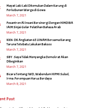
Mayat Laki-Laki Ditemukan Dalam Karung di
2
Perkebunan Warga di Gowa
March 7, 2021
Pesantren Al-Insani Bersinergi Dengan HIMDIBA
3
IAIM Sinjai Gelar Pelatihan Bahasa Arab
March 7, 2021
KKN- DK Angkatan 65 UINAM Bersama Karang
4
Taruna Tetebatu Lakukan Baksos
March 7, 2021
SBY : Saya Tidak Menyangka Demokrat Akan
5
Dibeginikan
March 7, 2021
Bicara Tentang IWD, Wabendum HIPMI Sulsel,
6
Irma: Perempuan Harus Berdaya
March 8, 2021
ent Post