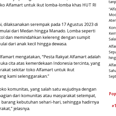
tanp
ko Alfamart untuk ikut lomba-lomba khas HUT RI
“Al
Mod
Aten
i, dilaksanakan serempak pada 17 Agustus 2023 di
Kons
ia mulai dari Medan hingga Manado. Lomba seperti
Kemb
tol dan memindahkan kelereng dengan sumpit
Sala
ulai dari anak kecil hingga dewasa.
Alf
Sep
Alfamart mengatakan, “Pesta Rakyat Alfamart adalah
hin
uka cita atas kemerdekaan Indonesia tercinta, yang
Alfa
kat sekitar toko Alfamart untuk ikut
Sah
ang kami selenggarakan.”
Sep
toko komunitas, yang salah satu wujudnya dengan
Pop
 bagian dari komunitas atau masyarakat setempat,
 barang kebutuhan sehari-hari, sehingga hadirnya
#
akat,” jelasnya.