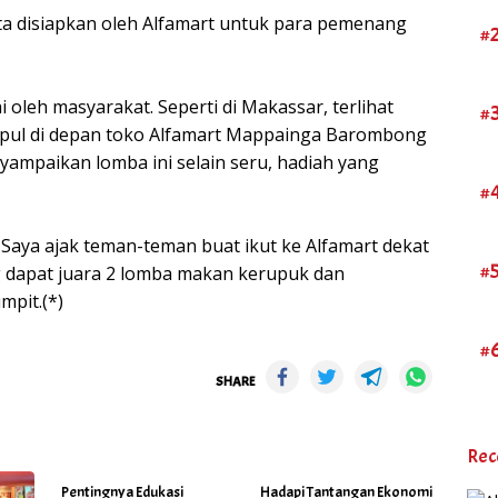
ta disiapkan oleh Alfamart untuk para pemenang
#
 oleh masyarakat. Seperti di Makassar, terlihat
#
pul di depan toko Alfamart Mappainga Barombong
enyampaikan lomba ini selain seru, hadiah yang
#
Saya ajak teman-teman buat ikut ke Alfamart dekat
#
ang dapat juara 2 lomba makan kerupuk dan
pit.(*)
#
SHARE
Rec
Pentingnya Edukasi
Hadapi Tantangan Ekonomi