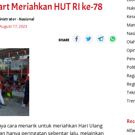
art Meriahkan HUT RI ke-78
Huk
Kes
nistrator
-
Nasional
Man
August 17, 2023
Nas
SHARE
Ola
Opin
Pend
Polit
Rag
Regi
Tek
Tre
Rec
nya cara menarik untuk meriahkan Hari Ulang
Alfa
n hanya peringatan sebentar lalu, melainkan