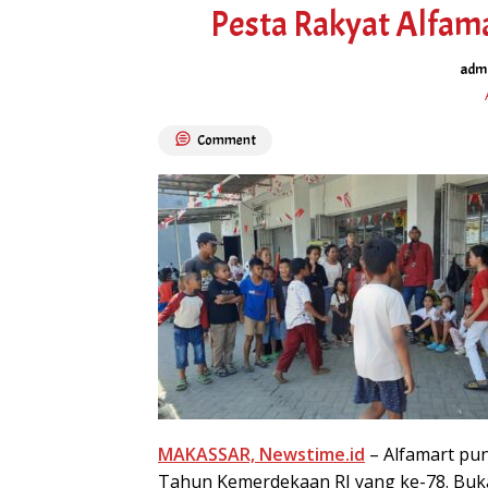
Pesta Rakyat Alfam
admi
Comment
MAKASSAR, Newstime.id
– Alfamart pu
Tahun Kemerdekaan RI yang ke-78. Buka