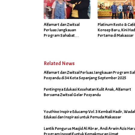
Alfamart dan Zwitsal
Platinum Resto & Caf
Perluas Jangkauan
Konsep Baru, Kini Had
Program Sahabat
Pertama di Makassar
Posyandu di 34 Kota
Sepanjang September
2025
Related News
Alfamart dan Zwitsal Perluas Jangkauan Program Sa
Posyandu di 34 Kota Sepanjang September 2025
Pentingnya Edukasi Kesehatan Kulit Anak, Alfamart
Bersama Zwitsal Gelar Posyandu
Youthive Inspire Educamp Vol. 3 Kembali Hadir, Wada
Edukasi dan Inspirasi untuk Pemuda Makassar
Lantik Pengurus Masjid Al Abrar, Andi Arwin Azis Har
Program Inovatif untuk Kemakmuran Umat