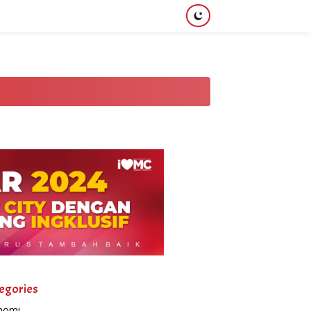
egories
nomi