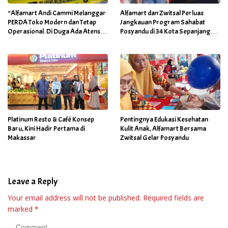
“Alfamart Andi Cammi Melanggar
Alfamart dan Zwitsal Perluas
PERDA Toko Modern dan Tetap
Jangkauan Program Sahabat
Operasional. Di Duga Ada Atensi
Posyandu di 34 Kota Sepanjang
Khusus Orang Dekat Walikota”
September 2025
Platinum Resto & Café Konsep
Pentingnya Edukasi Kesehatan
Baru, Kini Hadir Pertama di
Kulit Anak, Alfamart Bersama
Makassar
Zwitsal Gelar Posyandu
Leave a Reply
Your email address will not be published.
Required fields are
marked
*