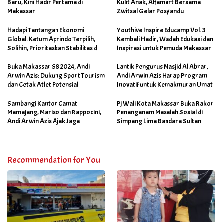
Baru, Kini Hadir Pertama di
Kulit Anak, Alfamart Bersama
Makassar
Zwitsal Gelar Posyandu
Hadapi Tantangan Ekonomi
Youthive Inspire Educamp Vol. 3
Global. Ketum Aprindo Terpilih,
Kembali Hadir, Wadah Edukasi dan
Solihin, Prioritaskan Stabilitas dan
Inspirasi untuk Pemuda Makassar
Pertumbuhan Bisnis Ritel
Buka Makassar S8 2024, Andi
Lantik Pengurus Masjid Al Abrar,
Arwin Azis: Dukung Sport Tourism
Andi Arwin Azis Harap Program
dan Cetak Atlet Potensial
Inovatif untuk Kemakmuran Umat
Sambangi Kantor Camat
Pj Wali Kota Makassar Buka Rakor
Mamajang, Mariso dan Rappocini,
Penanganam Masalah Sosial di
Andi Arwin Azis Ajak Jaga
Simpang Lima Bandara Sultan
Netralitas dan Sukseskan
Hasanuddin
Program Sabtu Bersih
Recommendation for You