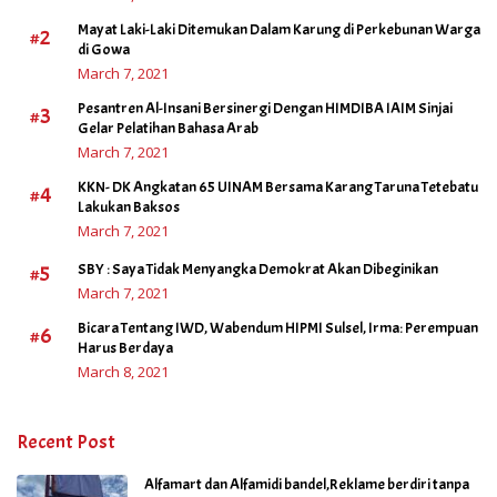
Mayat Laki-Laki Ditemukan Dalam Karung di Perkebunan Warga
#2
di Gowa
March 7, 2021
Pesantren Al-Insani Bersinergi Dengan HIMDIBA IAIM Sinjai
#3
Gelar Pelatihan Bahasa Arab
March 7, 2021
KKN- DK Angkatan 65 UINAM Bersama Karang Taruna Tetebatu
#4
Lakukan Baksos
March 7, 2021
#5
SBY : Saya Tidak Menyangka Demokrat Akan Dibeginikan
March 7, 2021
Bicara Tentang IWD, Wabendum HIPMI Sulsel, Irma: Perempuan
#6
Harus Berdaya
March 8, 2021
Recent Post
Alfamart dan Alfamidi bandel,Reklame berdiri tanpa