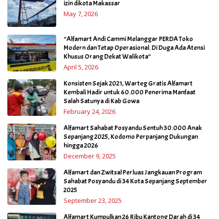
izin dikota Makassar
May 7, 2026
“Alfamart Andi Cammi Melanggar PERDA Toko
Modern dan Tetap Operasional. Di Duga Ada Atensi
Khusus Orang Dekat Walikota”
April 5, 2026
Konsisten Sejak 2021, Warteg Gratis Alfamart
Kembali Hadir untuk 60.000 Penerima Manfaat
Salah Satunya di Kab Gowa
February 24, 2026
Alfamart Sahabat Posyandu Sentuh 30.000 Anak
Sepanjang 2025, Kodomo Perpanjang Dukungan
hingga 2026
December 9, 2025
Alfamart dan Zwitsal Perluas Jangkauan Program
Sahabat Posyandu di 34 Kota Sepanjang September
2025
September 23, 2025
Alfamart Kumpulkan 26 Ribu Kantong Darah di 34