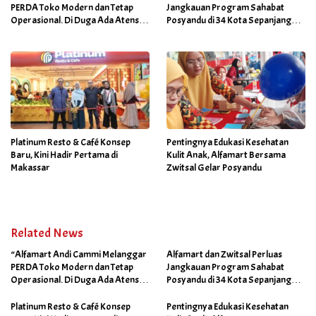
PERDA Toko Modern dan Tetap
Jangkauan Program Sahabat
Operasional. Di Duga Ada Atensi
Posyandu di 34 Kota Sepanjang
Khusus Orang Dekat Walikota”
September 2025
Platinum Resto & Café Konsep
Pentingnya Edukasi Kesehatan
Baru, Kini Hadir Pertama di
Kulit Anak, Alfamart Bersama
Makassar
Zwitsal Gelar Posyandu
Related News
“Alfamart Andi Cammi Melanggar
Alfamart dan Zwitsal Perluas
PERDA Toko Modern dan Tetap
Jangkauan Program Sahabat
Operasional. Di Duga Ada Atensi
Posyandu di 34 Kota Sepanjang
Khusus Orang Dekat Walikota”
September 2025
Platinum Resto & Café Konsep
Pentingnya Edukasi Kesehatan