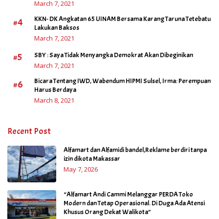
March 7, 2021
KKN- DK Angkatan 65 UINAM Bersama Karang Taruna Tetebatu
#4
Lakukan Baksos
March 7, 2021
#5
SBY : Saya Tidak Menyangka Demokrat Akan Dibeginikan
March 7, 2021
Bicara Tentang IWD, Wabendum HIPMI Sulsel, Irma: Perempuan
#6
Harus Berdaya
March 8, 2021
Recent Post
Alfamart dan Alfamidi bandel,Reklame berdiri tanpa
izin dikota Makassar
May 7, 2026
“Alfamart Andi Cammi Melanggar PERDA Toko
Modern dan Tetap Operasional. Di Duga Ada Atensi
Khusus Orang Dekat Walikota”