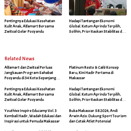
Pentingnya Edukasi Kesehatan
Hadapi Tantangan Ekonomi
Kulit Anak, Alfamart Bersama
Global. Ketum Aprindo Terpilih,
Zwitsal Gelar Posyandu
Solihin, Prioritaskan Stabilitas dan
Pertumbuhan Bisnis Ritel
Related News
Alfamart dan Zwitsal Perluas
Platinum Resto & Café Konsep
Jangkauan Program Sahabat
Baru, Kini Hadir Pertama di
Posyandu di 34 Kota Sepanjang
Makassar
September 2025
Pentingnya Edukasi Kesehatan
Hadapi Tantangan Ekonomi
Kulit Anak, Alfamart Bersama
Global. Ketum Aprindo Terpilih,
Zwitsal Gelar Posyandu
Solihin, Prioritaskan Stabilitas dan
Pertumbuhan Bisnis Ritel
Youthive Inspire Educamp Vol. 3
Buka Makassar S8 2024, Andi
Kembali Hadir, Wadah Edukasi dan
Arwin Azis: Dukung Sport Tourism
Inspirasi untuk Pemuda Makassar
dan Cetak Atlet Potensial