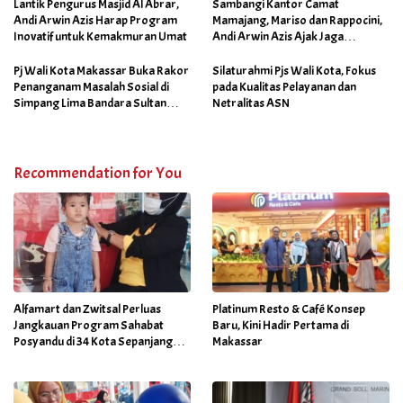
Lantik Pengurus Masjid Al Abrar,
Sambangi Kantor Camat
Andi Arwin Azis Harap Program
Mamajang, Mariso dan Rappocini,
Inovatif untuk Kemakmuran Umat
Andi Arwin Azis Ajak Jaga
Netralitas dan Sukseskan
Program Sabtu Bersih
Pj Wali Kota Makassar Buka Rakor
Silaturahmi Pjs Wali Kota, Fokus
Penanganam Masalah Sosial di
pada Kualitas Pelayanan dan
Simpang Lima Bandara Sultan
Netralitas ASN
Hasanuddin
Recommendation for You
Alfamart dan Zwitsal Perluas
Platinum Resto & Café Konsep
Jangkauan Program Sahabat
Baru, Kini Hadir Pertama di
Posyandu di 34 Kota Sepanjang
Makassar
September 2025