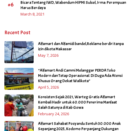
Bicara Tentang IWD, Wabendum HIPMI Sulsel, Irma: Perempuan
#6
Harus Berdaya
March 8, 2021
Recent Post
Alfamart dan Alfamidi bandel,Reklame berdiri tanpa
izin dikota Makassar
May 7, 2026
“Alfamart Andi Cammi Melanggar PERDA Toko
Modern dan Tetap Operasional. Di Duga Ada Atensi
Khusus Orang Dekat Walikota”
April 5, 2026
Konsisten Sejak 2021, Warteg Gratis Alfamart
Kembali Hadir untuk 60.000 Penerima Manfaat
Salah Satunya di Kab Gowa
February 24, 2026
Alfamart Sahabat Posyandu Sentuh 30.000 Anak
Sepanjang 2025, Kodomo Perpanjang Dukungan