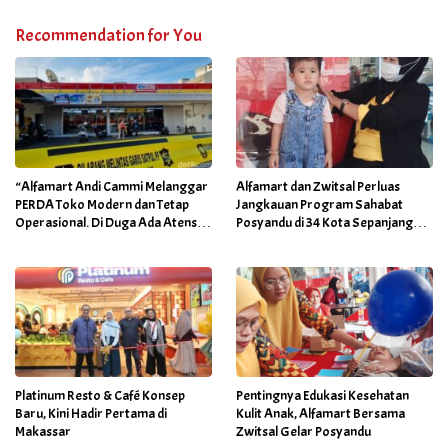
Recommendation for You
“Alfamart Andi Cammi Melanggar
Alfamart dan Zwitsal Perluas
PERDA Toko Modern dan Tetap
Jangkauan Program Sahabat
Operasional. Di Duga Ada Atensi
Posyandu di 34 Kota Sepanjang
Khusus Orang Dekat Walikota”
September 2025
Platinum Resto & Café Konsep
Pentingnya Edukasi Kesehatan
Baru, Kini Hadir Pertama di
Kulit Anak, Alfamart Bersama
Makassar
Zwitsal Gelar Posyandu