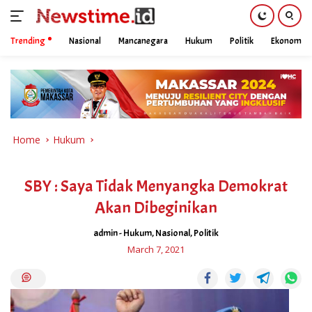
Trending
Nasional
Mancanegara
Hukum
Politik
Ekonomi
Skip
to
content
Home
Hukum
SBY : Saya Tidak Menyangka Demokrat
Akan Dibeginikan
admin
-
Hukum
,
Nasional
,
Politik
March 7, 2021