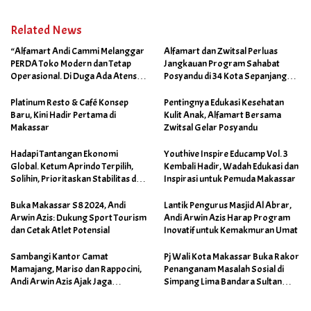
Related News
“Alfamart Andi Cammi Melanggar
Alfamart dan Zwitsal Perluas
PERDA Toko Modern dan Tetap
Jangkauan Program Sahabat
Operasional. Di Duga Ada Atensi
Posyandu di 34 Kota Sepanjang
Khusus Orang Dekat Walikota”
September 2025
Platinum Resto & Café Konsep
Pentingnya Edukasi Kesehatan
Baru, Kini Hadir Pertama di
Kulit Anak, Alfamart Bersama
Makassar
Zwitsal Gelar Posyandu
Hadapi Tantangan Ekonomi
Youthive Inspire Educamp Vol. 3
Global. Ketum Aprindo Terpilih,
Kembali Hadir, Wadah Edukasi dan
Solihin, Prioritaskan Stabilitas dan
Inspirasi untuk Pemuda Makassar
Pertumbuhan Bisnis Ritel
Buka Makassar S8 2024, Andi
Lantik Pengurus Masjid Al Abrar,
Arwin Azis: Dukung Sport Tourism
Andi Arwin Azis Harap Program
dan Cetak Atlet Potensial
Inovatif untuk Kemakmuran Umat
Sambangi Kantor Camat
Pj Wali Kota Makassar Buka Rakor
Mamajang, Mariso dan Rappocini,
Penanganam Masalah Sosial di
Andi Arwin Azis Ajak Jaga
Simpang Lima Bandara Sultan
Netralitas dan Sukseskan
Hasanuddin
Program Sabtu Bersih