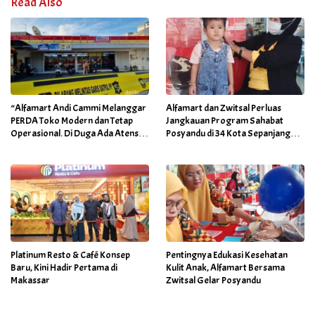
Read Also
“Alfamart Andi Cammi Melanggar
Alfamart dan Zwitsal Perluas
PERDA Toko Modern dan Tetap
Jangkauan Program Sahabat
Operasional. Di Duga Ada Atensi
Posyandu di 34 Kota Sepanjang
Khusus Orang Dekat Walikota”
September 2025
Platinum Resto & Café Konsep
Pentingnya Edukasi Kesehatan
Baru, Kini Hadir Pertama di
Kulit Anak, Alfamart Bersama
Makassar
Zwitsal Gelar Posyandu