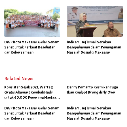
DWP Kota Makassar Gelar Senam
Indira Yusuf Ismail Serukan
Sehat untuk Perkuat Kesehatan
Kesepahaman dalam Penanganan
dan Kebersamaan
Masalah Sosial di Makassar
Related News
Konsisten Sejak 2021, Warteg
Danny Pomanto Resmikan Tugu
Gratis Alfamart Kembali Hadir
Ikan Knalpot Brong di Fly Over
untuk 60.000 Penerima Manfaat
Salah Satunya di Kab Gowa
DWP Kota Makassar Gelar Senam
Indira Yusuf Ismail Serukan
Sehat untuk Perkuat Kesehatan
Kesepahaman dalam Penanganan
dan Kebersamaan
Masalah Sosial di Makassar