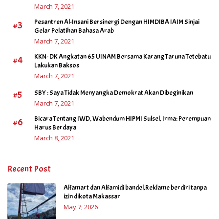
March 7, 2021
Pesantren Al-Insani Bersinergi Dengan HIMDIBA IAIM Sinjai
#3
Gelar Pelatihan Bahasa Arab
March 7, 2021
KKN- DK Angkatan 65 UINAM Bersama Karang Taruna Tetebatu
#4
Lakukan Baksos
March 7, 2021
#5
SBY : Saya Tidak Menyangka Demokrat Akan Dibeginikan
March 7, 2021
Bicara Tentang IWD, Wabendum HIPMI Sulsel, Irma: Perempuan
#6
Harus Berdaya
March 8, 2021
Recent Post
Alfamart dan Alfamidi bandel,Reklame berdiri tanpa
izin dikota Makassar
May 7, 2026