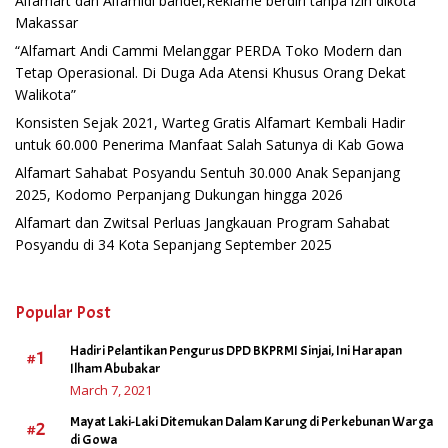
Alfamart dan Alfamidi bandel,Reklame berdiri tanpa izin dikota
Makassar
“Alfamart Andi Cammi Melanggar PERDA Toko Modern dan
Tetap Operasional. Di Duga Ada Atensi Khusus Orang Dekat
Walikota”
Konsisten Sejak 2021, Warteg Gratis Alfamart Kembali Hadir
untuk 60.000 Penerima Manfaat Salah Satunya di Kab Gowa
Alfamart Sahabat Posyandu Sentuh 30.000 Anak Sepanjang
2025, Kodomo Perpanjang Dukungan hingga 2026
Alfamart dan Zwitsal Perluas Jangkauan Program Sahabat
Posyandu di 34 Kota Sepanjang September 2025
Popular Post
Hadiri Pelantikan Pengurus DPD BKPRMI Sinjai, Ini Harapan
#1
Ilham Abubakar
March 7, 2021
Mayat Laki-Laki Ditemukan Dalam Karung di Perkebunan Warga
#2
di Gowa