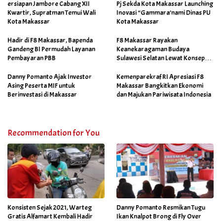
ersiapan Jambore Cabang XII
Pj Sekda Kota Makassar Launching
Kwartir, Supratman Temui Wali
Inovasi “Gammara’nami Dinas PU
Kota Makassar
Kota Makassar
Hadir di F8 Makassar, Bapenda
F8 Makassar Rayakan
Gandeng BI Permudah Layanan
Keanekaragaman Budaya
Pembayaran PBB
Sulawesi Selatan Lewat Konsep
Makassar Skalia
Danny Pomanto Ajak Investor
Kemenparekraf RI Apresiasi F8
Asing Peserta MIF untuk
Makassar Bangkitkan Ekonomi
Berinvestasi di Makassar
dan Majukan Pariwisata Indonesia
Recommendation for You
Konsisten Sejak 2021, Warteg
Danny Pomanto Resmikan Tugu
Gratis Alfamart Kembali Hadir
Ikan Knalpot Brong di Fly Over