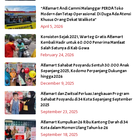
“Alfamart Andi Cammi Melanggar PERDA Toko
Modern dan Tetap Operasional. Di Duga Ada Atensi
Khusus Orang Dekat Walikota”
April 5, 2026
Konsisten Sejak 2021, Warteg Gratis Alfamart
Kembali Hadir untuk 60.000 Penerima Manfaat
Salah Satunya di Kab Gowa
February 24, 2026
Alfamart Sahabat Posyandu Sentuh 30.000 Anak
Sepanjang 2025, Kodomo Perpanjang Dukungan
hingga 2026
December 9, 2025
Alfamart dan Zwitsal Perluas Jangkauan Program
Sahabat Posyandu di 34 Kota Sepanjang September
2025
September 23, 2025
Alfamart Kumpulkan 26 Ribu Kantong Darah di 34
Kota dalam Momen Ulang Tahun ke-26
September 18, 2025