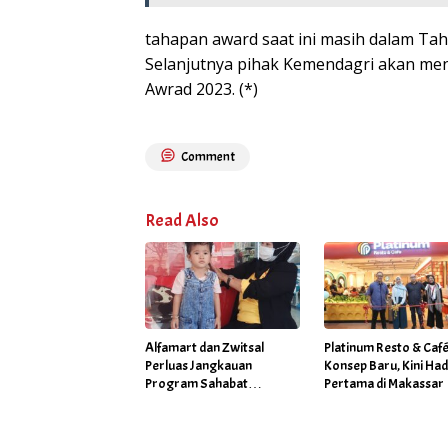
tahapan award saat ini masih dalam Tah
Selanjutnya pihak Kemendagri akan men
Awrad 2023. (*)
Comment
Read Also
Alfamart dan Zwitsal
Platinum Resto & Caf
Perluas Jangkauan
Konsep Baru, Kini Had
Program Sahabat
Pertama di Makassar
Posyandu di 34 Kota
Sepanjang September
2025