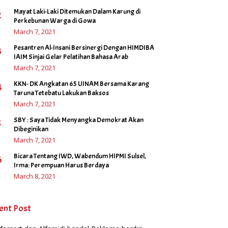
Mayat Laki-Laki Ditemukan Dalam Karung di
2
Perkebunan Warga di Gowa
March 7, 2021
Pesantren Al-Insani Bersinergi Dengan HIMDIBA
3
IAIM Sinjai Gelar Pelatihan Bahasa Arab
March 7, 2021
KKN- DK Angkatan 65 UINAM Bersama Karang
4
Taruna Tetebatu Lakukan Baksos
March 7, 2021
SBY : Saya Tidak Menyangka Demokrat Akan
5
Dibeginikan
March 7, 2021
Bicara Tentang IWD, Wabendum HIPMI Sulsel,
6
Irma: Perempuan Harus Berdaya
March 8, 2021
ent Post