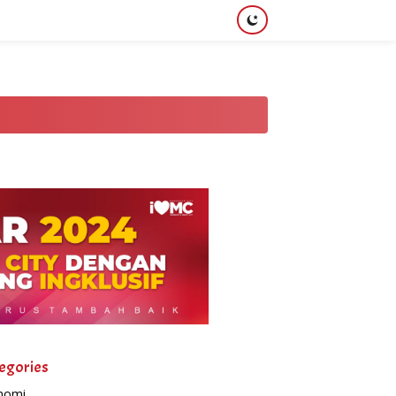
egories
nomi