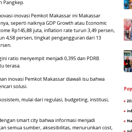
ah Pangkep.
novasi-inovasi Pemkot Makassar ini Makassar
lumnya, seperti naiknya GDP Growth atau Economic
ome Rp145,88 juta, inflation rate turun 3,49 persen,
un 4,58 persen, tingkat pengangguran dari 13
rsen.
 gini ratio menyempit menjadi 0,395 dan PDRB
tu terasa.
anan inovasi Pemkot Makassar diawali isu bahwa
cari solusi.
Pop
kosistem, mulai dari regulasi, budgeting, institusi,
20
in
engan smart city bahwa informasi menjadi
Ma
ngan semua sumber, aksesibilitas, menurunkan cost,
sul