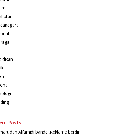
um
ehatan
canegara
ional
hraga
i
idikan
ik
am
onal
nologi
nding
ent Posts
mart dan Alfamidi bandel,Reklame berdiri