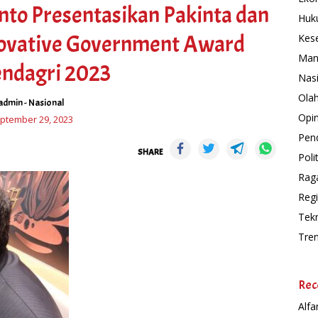
to Presentasikan Pakinta dan
Huk
novative Government Award
Kes
Man
ndagri 2023
Nas
Ola
admin
-
Nasional
Opin
ptember 29, 2023
Pend
SHARE
Polit
Rag
Regi
Tek
Tre
Rec
Alfa