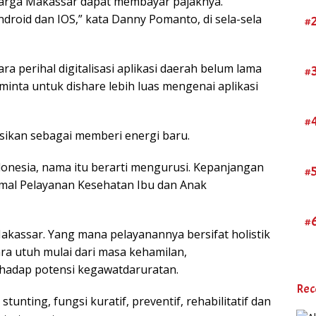
warga Makassar dapat membayar pajaknya.
ndroid dan IOS,” kata Danny Pomanto, di sela-sela
#
ra perihal digitalisasi aplikasi daerah belum lama
#
diminta untuk dishare lebih luas mengenai aplikasi
#
nisikan sebagai memberi energi baru.
onesia, nama itu berarti mengurusi. Kepanjangan
#
imal Pelayanan Kesehatan Ibu dan Anak
#
akassar. Yang mana pelayanannya bersifat holistik
ara utuh mulai dari masa kehamilan,
erhadap potensi kegawatdaruratan.
Rec
unting, fungsi kuratif, preventif, rehabilitatif dan