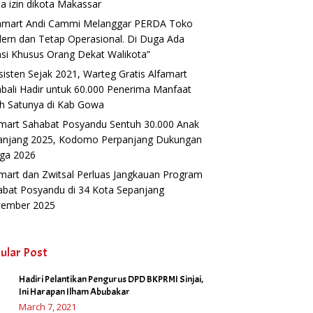
a izin dikota Makassar
famart Andi Cammi Melanggar PERDA Toko
ern dan Tetap Operasional. Di Duga Ada
si Khusus Orang Dekat Walikota”
isten Sejak 2021, Warteg Gratis Alfamart
ali Hadir untuk 60.000 Penerima Manfaat
h Satunya di Kab Gowa
amart Sahabat Posyandu Sentuh 30.000 Anak
anjang 2025, Kodomo Perpanjang Dukungan
gga 2026
mart dan Zwitsal Perluas Jangkauan Program
abat Posyandu di 34 Kota Sepanjang
tember 2025
ular Post
Hadiri Pelantikan Pengurus DPD BKPRMI Sinjai,
1
Ini Harapan Ilham Abubakar
March 7, 2021