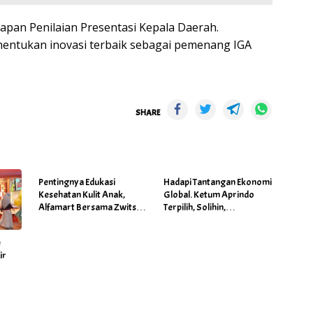
apan Penilaian Presentasi Kepala Daerah.
entukan inovasi terbaik sebagai pemenang IGA
SHARE
Pentingnya Edukasi
Hadapi Tantangan Ekonomi
Kesehatan Kulit Anak,
Global. Ketum Aprindo
Alfamart Bersama Zwitsal
Terpilih, Solihin,
Gelar Posyandu
Prioritaskan Stabilitas dan
Pertumbuhan Bisnis Ritel
é
ir