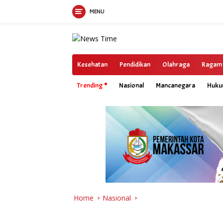
MENU
Skip
to
content
Kesehatan
Pendidikan
Olahraga
Ragam
Trending
Nasional
Mancanegara
Huk
Home
Nasional