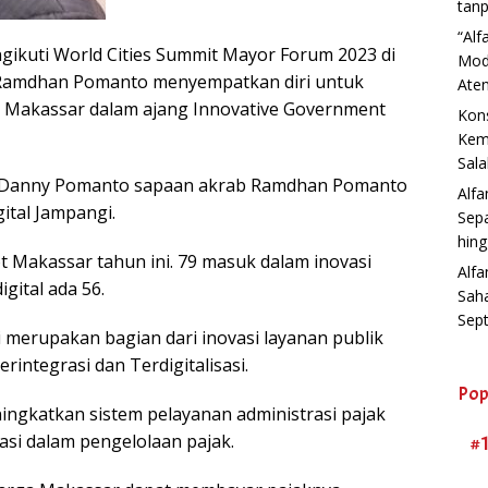
tanp
“Al
ikuti World Cities Summit Mayor Forum 2023 di
Mod
 Ramdhan Pomanto menyempatkan diri untuk
Aten
t Makassar dalam ajang Innovative Government
Kons
Kemb
Sala
n Danny Pomanto sapaan akrab Ramdhan Pomanto
Alf
gital Jampangi.
Sep
hin
 Makassar tahun ini. 79 masuk dalam inovasi
Alfa
igital ada 56.
Sah
Sep
 merupakan bagian dari inovasi layanan publik
rintegrasi dan Terdigitalisasi.
Pop
ngkatkan sistem pelayanan administrasi pajak
asi dalam pengelolaan pajak.
#