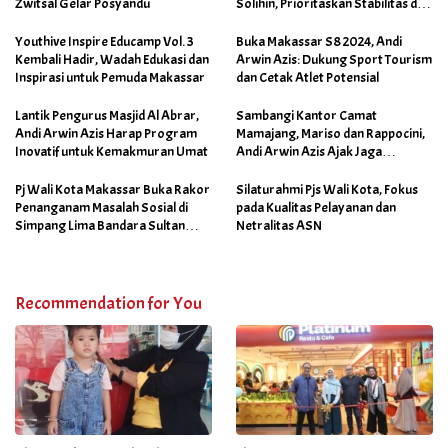
Zwitsal Gelar Posyandu
Solihin, Prioritaskan Stabilitas dan
Pertumbuhan Bisnis Ritel
Youthive Inspire Educamp Vol. 3
Buka Makassar S8 2024, Andi
Kembali Hadir, Wadah Edukasi dan
Arwin Azis: Dukung Sport Tourism
Inspirasi untuk Pemuda Makassar
dan Cetak Atlet Potensial
Lantik Pengurus Masjid Al Abrar,
Sambangi Kantor Camat
Andi Arwin Azis Harap Program
Mamajang, Mariso dan Rappocini,
Inovatif untuk Kemakmuran Umat
Andi Arwin Azis Ajak Jaga
Netralitas dan Sukseskan
Program Sabtu Bersih
Pj Wali Kota Makassar Buka Rakor
Silaturahmi Pjs Wali Kota, Fokus
Penanganam Masalah Sosial di
pada Kualitas Pelayanan dan
Simpang Lima Bandara Sultan
Netralitas ASN
Hasanuddin
Recommendation for You