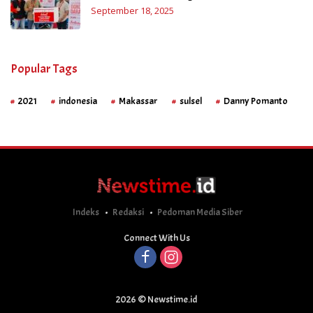
September 18, 2025
Popular Tags
2021
indonesia
Makassar
sulsel
Danny Pomanto
Indeks
Redaksi
Pedoman Media Siber
Connect With Us
2026 © Newstime.id