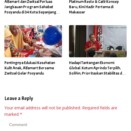
Alfamart dan Zwitsal Perluas
Platinum Resto & Café Konsep
Jangkauan Program Sahabat
Baru, Kini Hadir Pertama di
Posyandu di 34 Kota Sepanjang
Makassar
September 2025
Pentingnya Edukasi Kesehatan
Hadapi Tantangan Ekonomi
Kulit Anak, Alfamart Bersama
Global. Ketum Aprindo Terpilih,
Zwitsal Gelar Posyandu
Solihin, Prioritaskan Stabilitas dan
Pertumbuhan Bisnis Ritel
Leave a Reply
Your email address will not be published.
Required fields are
marked
*