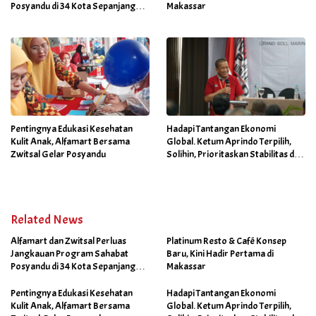
Posyandu di 34 Kota Sepanjang
Makassar
September 2025
Pentingnya Edukasi Kesehatan
Hadapi Tantangan Ekonomi
Kulit Anak, Alfamart Bersama
Global. Ketum Aprindo Terpilih,
Zwitsal Gelar Posyandu
Solihin, Prioritaskan Stabilitas dan
Pertumbuhan Bisnis Ritel
Related News
Alfamart dan Zwitsal Perluas
Platinum Resto & Café Konsep
Jangkauan Program Sahabat
Baru, Kini Hadir Pertama di
Posyandu di 34 Kota Sepanjang
Makassar
September 2025
Pentingnya Edukasi Kesehatan
Hadapi Tantangan Ekonomi
Kulit Anak, Alfamart Bersama
Global. Ketum Aprindo Terpilih,