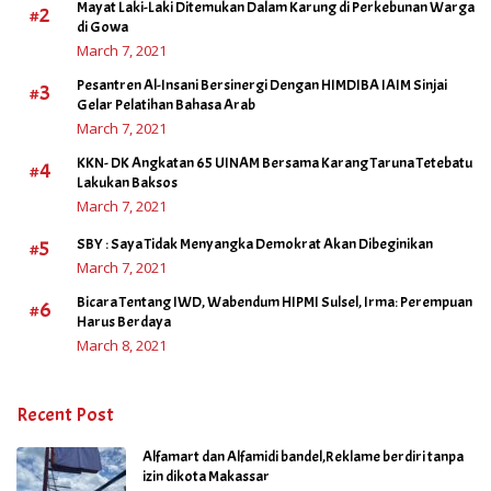
Mayat Laki-Laki Ditemukan Dalam Karung di Perkebunan Warga
#2
di Gowa
March 7, 2021
Pesantren Al-Insani Bersinergi Dengan HIMDIBA IAIM Sinjai
#3
Gelar Pelatihan Bahasa Arab
March 7, 2021
KKN- DK Angkatan 65 UINAM Bersama Karang Taruna Tetebatu
#4
Lakukan Baksos
March 7, 2021
#5
SBY : Saya Tidak Menyangka Demokrat Akan Dibeginikan
March 7, 2021
Bicara Tentang IWD, Wabendum HIPMI Sulsel, Irma: Perempuan
#6
Harus Berdaya
March 8, 2021
Recent Post
Alfamart dan Alfamidi bandel,Reklame berdiri tanpa
izin dikota Makassar