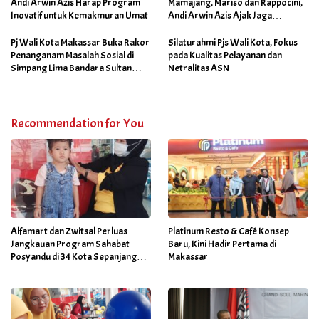
Andi Arwin Azis Harap Program
Mamajang, Mariso dan Rappocini,
Inovatif untuk Kemakmuran Umat
Andi Arwin Azis Ajak Jaga
Netralitas dan Sukseskan
Program Sabtu Bersih
Pj Wali Kota Makassar Buka Rakor
Silaturahmi Pjs Wali Kota, Fokus
Penanganam Masalah Sosial di
pada Kualitas Pelayanan dan
Simpang Lima Bandara Sultan
Netralitas ASN
Hasanuddin
Recommendation for You
Alfamart dan Zwitsal Perluas
Platinum Resto & Café Konsep
Jangkauan Program Sahabat
Baru, Kini Hadir Pertama di
Posyandu di 34 Kota Sepanjang
Makassar
September 2025