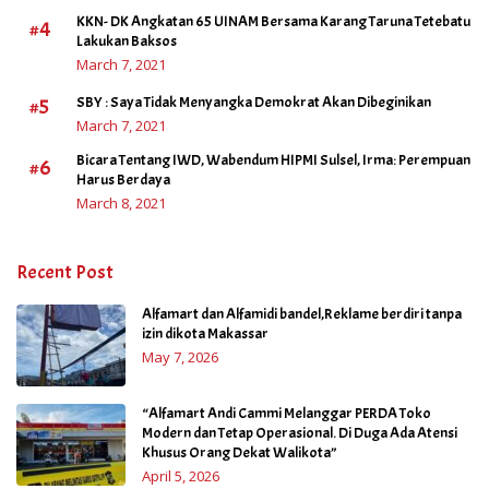
KKN- DK Angkatan 65 UINAM Bersama Karang Taruna Tetebatu
#4
Lakukan Baksos
March 7, 2021
#5
SBY : Saya Tidak Menyangka Demokrat Akan Dibeginikan
March 7, 2021
Bicara Tentang IWD, Wabendum HIPMI Sulsel, Irma: Perempuan
#6
Harus Berdaya
March 8, 2021
Recent Post
Alfamart dan Alfamidi bandel,Reklame berdiri tanpa
izin dikota Makassar
May 7, 2026
“Alfamart Andi Cammi Melanggar PERDA Toko
Modern dan Tetap Operasional. Di Duga Ada Atensi
Khusus Orang Dekat Walikota”
April 5, 2026