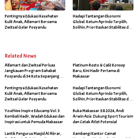
Pentingnya Edukasi Kesehatan
Hadapi Tantangan Ekonomi
Kulit Anak, Alfamart Bersama
Global. Ketum Aprindo Terpilih,
Zwitsal Gelar Posyandu
Solihin, Prioritaskan Stabilitas dan
Pertumbuhan Bisnis Ritel
Related News
Alfamart dan Zwitsal Perluas
Platinum Resto & Café Konsep
Jangkauan Program Sahabat
Baru, Kini Hadir Pertama di
Posyandu di 34 Kota Sepanjang
Makassar
September 2025
Pentingnya Edukasi Kesehatan
Hadapi Tantangan Ekonomi
Kulit Anak, Alfamart Bersama
Global. Ketum Aprindo Terpilih,
Zwitsal Gelar Posyandu
Solihin, Prioritaskan Stabilitas dan
Pertumbuhan Bisnis Ritel
Youthive Inspire Educamp Vol. 3
Buka Makassar S8 2024, Andi
Kembali Hadir, Wadah Edukasi dan
Arwin Azis: Dukung Sport Tourism
Inspirasi untuk Pemuda Makassar
dan Cetak Atlet Potensial
Lantik Pengurus Masjid Al Abrar,
Sambangi Kantor Camat