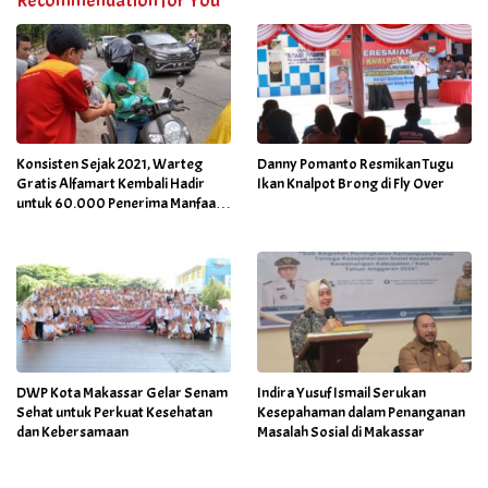
Recommendation for You
Konsisten Sejak 2021, Warteg
Danny Pomanto Resmikan Tugu
Gratis Alfamart Kembali Hadir
Ikan Knalpot Brong di Fly Over
untuk 60.000 Penerima Manfaat
Salah Satunya di Kab Gowa
DWP Kota Makassar Gelar Senam
Indira Yusuf Ismail Serukan
Sehat untuk Perkuat Kesehatan
Kesepahaman dalam Penanganan
dan Kebersamaan
Masalah Sosial di Makassar