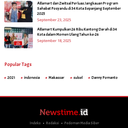
Alfamart dan Zwitsal Perluas Jangkauan Program
Sahabat Posyandu di 34 Kota Sepanjang September
2025
September 23, 2025
Alfamart Kumpulkan 26 Ribu Kantong Darah di 34
Kota dalam Momen Ulang Tahun ke-26
September 18, 2025
Popular Tags
2021
indonesia
Makassar
sulsel
Danny Pomanto
Indeks
Redaksi
Pedoman Media Siber