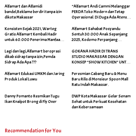
Alfamart dan Alfamidi
“Alfamart Andi Cammi Melanggar
bandel,Reklame berdiri tanpa izin
PERDA Toko Modern dan Tetap
dikota Makassar
Operasional. Di Duga Ada Atensi
Khusus Orang Dekat Walikota”
Konsisten Sejak 2021, Warteg
Alfamart Sahabat Posyandu
Gratis Alfamart Kembali Hadir
Sentuh 30.000 Anak Sepanjang
untuk 60.000 Penerima Manfaat
2025, Kodomo Perpanjang
Salah Satunya di Kab Gowa
Dukungan hingga 2026
Lagi dan lagi,Alfamart beroprasi
GOKANA HADIR DI TRANS
dikab sidrap tanpa izin,Pemda
STUDIO MAKASSAR DENGAN
Sidrap Ada Apa ???
KONSEP “SHOW KITCHEN” UNTUK
PENGALAMAN KULINER YANG
UNIK
Alfamart Edukasi UMKM dan Jaring
Peresmian Cabang Baru & Menu
Produk Lokal Luwu
Baru Rilis di Monsieur Spoon Mall
Ratu Indah Makassar.
Danny Pomanto Resmikan Tugu
DWP Kota Makassar Gelar Senam
Ikan Knalpot Brong di Fly Over
Sehat untuk Perkuat Kesehatan
dan Kebersamaan
Recommendation for You