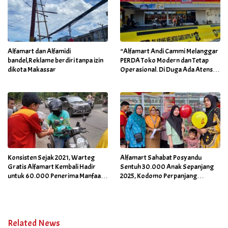
Alfamart dan Alfamidi
“Alfamart Andi Cammi Melanggar
bandel,Reklame berdiri tanpa izin
PERDA Toko Modern dan Tetap
dikota Makassar
Operasional. Di Duga Ada Atensi
Khusus Orang Dekat Walikota”
Konsisten Sejak 2021, Warteg
Alfamart Sahabat Posyandu
Gratis Alfamart Kembali Hadir
Sentuh 30.000 Anak Sepanjang
untuk 60.000 Penerima Manfaat
2025, Kodomo Perpanjang
Salah Satunya di Kab Gowa
Dukungan hingga 2026
Related News