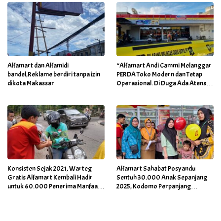
Alfamart dan Alfamidi
“Alfamart Andi Cammi Melanggar
bandel,Reklame berdiri tanpa izin
PERDA Toko Modern dan Tetap
dikota Makassar
Operasional. Di Duga Ada Atensi
Khusus Orang Dekat Walikota”
Konsisten Sejak 2021, Warteg
Alfamart Sahabat Posyandu
Gratis Alfamart Kembali Hadir
Sentuh 30.000 Anak Sepanjang
untuk 60.000 Penerima Manfaat
2025, Kodomo Perpanjang
Salah Satunya di Kab Gowa
Dukungan hingga 2026