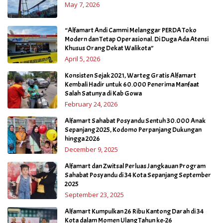
May 7, 2026
“Alfamart Andi Cammi Melanggar PERDA Toko
Modern dan Tetap Operasional. Di Duga Ada Atensi
Khusus Orang Dekat Walikota”
April 5, 2026
Konsisten Sejak 2021, Warteg Gratis Alfamart
Kembali Hadir untuk 60.000 Penerima Manfaat
Salah Satunya di Kab Gowa
February 24, 2026
Alfamart Sahabat Posyandu Sentuh 30.000 Anak
Sepanjang 2025, Kodomo Perpanjang Dukungan
hingga 2026
December 9, 2025
Alfamart dan Zwitsal Perluas Jangkauan Program
Sahabat Posyandu di 34 Kota Sepanjang September
2025
September 23, 2025
Alfamart Kumpulkan 26 Ribu Kantong Darah di 34
Kota dalam Momen Ulang Tahun ke-26