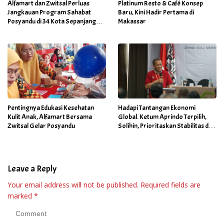
Alfamart dan Zwitsal Perluas
Platinum Resto & Café Konsep
Jangkauan Program Sahabat
Baru, Kini Hadir Pertama di
Posyandu di 34 Kota Sepanjang
Makassar
September 2025
Pentingnya Edukasi Kesehatan
Hadapi Tantangan Ekonomi
Kulit Anak, Alfamart Bersama
Global. Ketum Aprindo Terpilih,
Zwitsal Gelar Posyandu
Solihin, Prioritaskan Stabilitas dan
Pertumbuhan Bisnis Ritel
Leave a Reply
Your email address will not be published.
Required fields are
marked
*