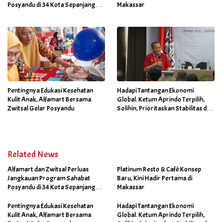
Posyandu di 34 Kota Sepanjang
Makassar
September 2025
Pentingnya Edukasi Kesehatan
Hadapi Tantangan Ekonomi
Kulit Anak, Alfamart Bersama
Global. Ketum Aprindo Terpilih,
Zwitsal Gelar Posyandu
Solihin, Prioritaskan Stabilitas dan
Pertumbuhan Bisnis Ritel
Related News
Alfamart dan Zwitsal Perluas
Platinum Resto & Café Konsep
Jangkauan Program Sahabat
Baru, Kini Hadir Pertama di
Posyandu di 34 Kota Sepanjang
Makassar
September 2025
Pentingnya Edukasi Kesehatan
Hadapi Tantangan Ekonomi
Kulit Anak, Alfamart Bersama
Global. Ketum Aprindo Terpilih,