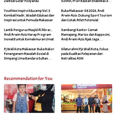
Zwitsal Gelar Posyandu
Solihin, Prioritaskan Stabilitas dan
Pertumbuhan Bisnis Ritel
Youthive Inspire Educamp Vol. 3
Buka Makassar S8 2024, Andi
Kembali Hadir, Wadah Edukasi dan
Arwin Azis: Dukung Sport Tourism
Inspirasi untuk Pemuda Makassar
dan Cetak Atlet Potensial
Lantik Pengurus Masjid Al Abrar,
Sambangi Kantor Camat
Andi Arwin Azis Harap Program
Mamajang, Mariso dan Rappocini,
Inovatif untuk Kemakmuran Umat
Andi Arwin Azis Ajak Jaga
Netralitas dan Sukseskan
Program Sabtu Bersih
Pj Wali Kota Makassar Buka Rakor
Silaturahmi Pjs Wali Kota, Fokus
Penanganam Masalah Sosial di
pada Kualitas Pelayanan dan
Simpang Lima Bandara Sultan
Netralitas ASN
Hasanuddin
Recommendation for You