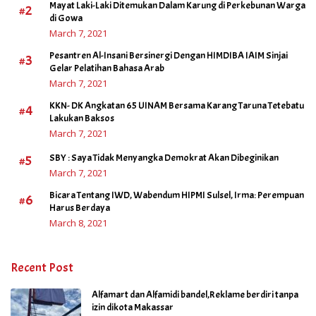
Mayat Laki-Laki Ditemukan Dalam Karung di Perkebunan Warga
#2
di Gowa
March 7, 2021
Pesantren Al-Insani Bersinergi Dengan HIMDIBA IAIM Sinjai
#3
Gelar Pelatihan Bahasa Arab
March 7, 2021
KKN- DK Angkatan 65 UINAM Bersama Karang Taruna Tetebatu
#4
Lakukan Baksos
March 7, 2021
#5
SBY : Saya Tidak Menyangka Demokrat Akan Dibeginikan
March 7, 2021
Bicara Tentang IWD, Wabendum HIPMI Sulsel, Irma: Perempuan
#6
Harus Berdaya
March 8, 2021
Recent Post
Alfamart dan Alfamidi bandel,Reklame berdiri tanpa
izin dikota Makassar