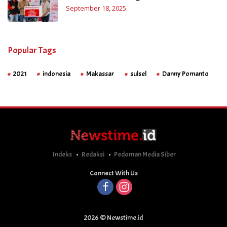
September 18, 2025
Popular Tags
2021
indonesia
Makassar
sulsel
Danny Pomanto
Indeks
Redaksi
Pedoman Media Siber
Connect With Us
2026 © Newstime.id