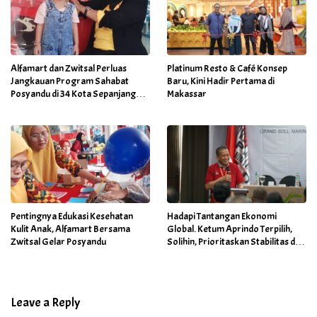
Alfamart dan Zwitsal Perluas
Platinum Resto & Café Konsep
Jangkauan Program Sahabat
Baru, Kini Hadir Pertama di
Posyandu di 34 Kota Sepanjang
Makassar
September 2025
Pentingnya Edukasi Kesehatan
Hadapi Tantangan Ekonomi
Kulit Anak, Alfamart Bersama
Global. Ketum Aprindo Terpilih,
Zwitsal Gelar Posyandu
Solihin, Prioritaskan Stabilitas dan
Pertumbuhan Bisnis Ritel
Leave a Reply