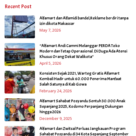
Recent Post
Alfamart dan Alfamidi bandel,Reklame berdiri tanpa
izin dikota Makassar
May 7, 2026
“Alfamart Andi Cammi Melanggar PERDA Toko
Modern dan Tetap Operasional. Di Duga Ada Atensi
Khusus Orang Dekat Walikota”
April 5, 2026
Konsisten Sejak 2021, Warteg Gratis Alfamart
Kembali Hadir untuk 60.000 Penerima Manfaat
Salah Satunya di Kab Gowa
February 24, 2026
Alfamart Sahabat Posyandu Sentuh 30.000 Anak
Sepanjang 2025, Kodomo Perpanjang Dukungan
hingga 2026
December 9, 2025
Alfamart dan Zwitsal Perluas Jangkauan Program
Sahabat Posyandu di 34 Kota Sepanjang September