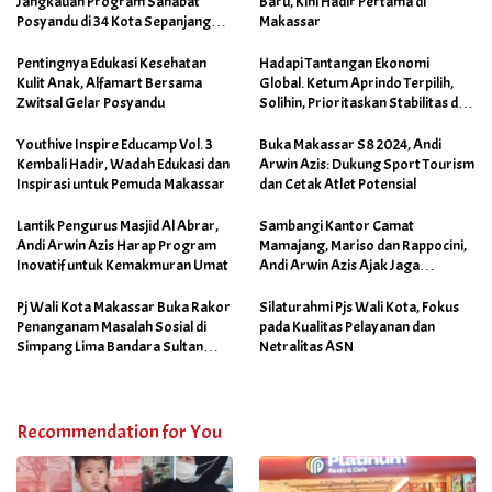
Jangkauan Program Sahabat
Baru, Kini Hadir Pertama di
Posyandu di 34 Kota Sepanjang
Makassar
September 2025
Pentingnya Edukasi Kesehatan
Hadapi Tantangan Ekonomi
Kulit Anak, Alfamart Bersama
Global. Ketum Aprindo Terpilih,
Zwitsal Gelar Posyandu
Solihin, Prioritaskan Stabilitas dan
Pertumbuhan Bisnis Ritel
Youthive Inspire Educamp Vol. 3
Buka Makassar S8 2024, Andi
Kembali Hadir, Wadah Edukasi dan
Arwin Azis: Dukung Sport Tourism
Inspirasi untuk Pemuda Makassar
dan Cetak Atlet Potensial
Lantik Pengurus Masjid Al Abrar,
Sambangi Kantor Camat
Andi Arwin Azis Harap Program
Mamajang, Mariso dan Rappocini,
Inovatif untuk Kemakmuran Umat
Andi Arwin Azis Ajak Jaga
Netralitas dan Sukseskan
Program Sabtu Bersih
Pj Wali Kota Makassar Buka Rakor
Silaturahmi Pjs Wali Kota, Fokus
Penanganam Masalah Sosial di
pada Kualitas Pelayanan dan
Simpang Lima Bandara Sultan
Netralitas ASN
Hasanuddin
Recommendation for You