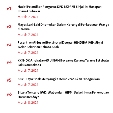
Hadiri Pelantikan Pengurus DPD BKPRMI Sinjai, Ini Harapan
#1
Ilham Abubakar
March 7, 2021
Mayat Laki-Laki Ditemukan Dalam Karung di Perkebunan Warga
#2
di Gowa
March 7, 2021
Pesantren Al-Insani Bersinergi Dengan HIMDIBA IAIM Sinjai
#3
Gelar Pelatihan Bahasa Arab
March 7, 2021
KKN- DK Angkatan 65 UINAM Bersama Karang Taruna Tetebatu
#4
Lakukan Baksos
March 7, 2021
#5
SBY : Saya Tidak Menyangka Demokrat Akan Dibeginikan
March 7, 2021
Bicara Tentang IWD, Wabendum HIPMI Sulsel, Irma: Perempuan
#6
Harus Berdaya
March 8, 2021