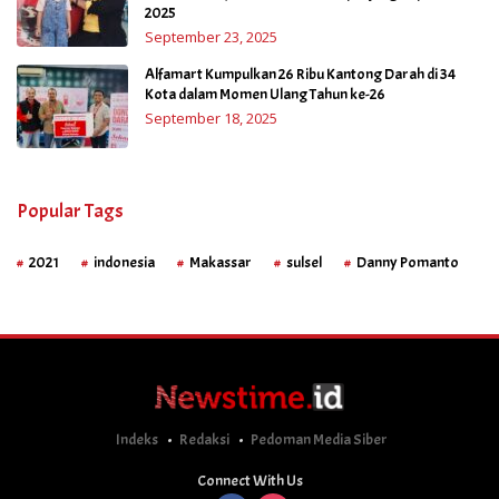
2025
September 23, 2025
Alfamart Kumpulkan 26 Ribu Kantong Darah di 34
Kota dalam Momen Ulang Tahun ke-26
September 18, 2025
Popular Tags
2021
indonesia
Makassar
sulsel
Danny Pomanto
Indeks
Redaksi
Pedoman Media Siber
Connect With Us