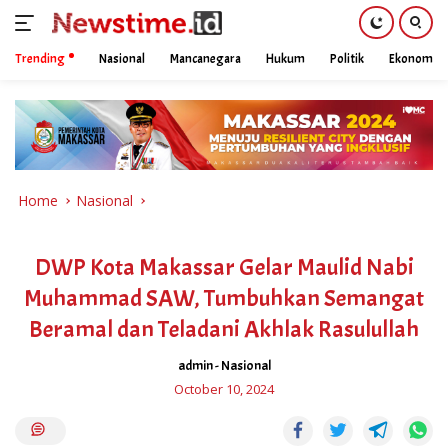
Trending
Nasional
Mancanegara
Hukum
Politik
Ekonomi
Skip
to
content
Home
Nasional
DWP Kota Makassar Gelar Maulid Nabi
Muhammad SAW, Tumbuhkan Semangat
Beramal dan Teladani Akhlak Rasulullah
admin
-
Nasional
October 10, 2024