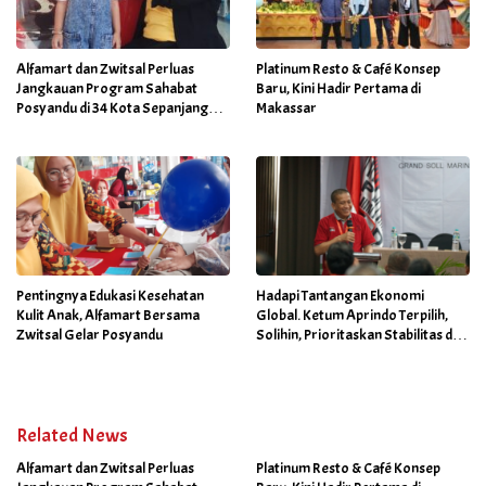
Alfamart dan Zwitsal Perluas
Platinum Resto & Café Konsep
Jangkauan Program Sahabat
Baru, Kini Hadir Pertama di
Posyandu di 34 Kota Sepanjang
Makassar
September 2025
Pentingnya Edukasi Kesehatan
Hadapi Tantangan Ekonomi
Kulit Anak, Alfamart Bersama
Global. Ketum Aprindo Terpilih,
Zwitsal Gelar Posyandu
Solihin, Prioritaskan Stabilitas dan
Pertumbuhan Bisnis Ritel
Related News
Alfamart dan Zwitsal Perluas
Platinum Resto & Café Konsep