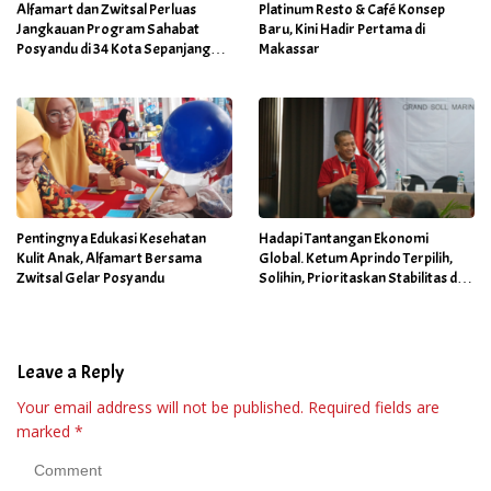
Alfamart dan Zwitsal Perluas
Platinum Resto & Café Konsep
Jangkauan Program Sahabat
Baru, Kini Hadir Pertama di
Posyandu di 34 Kota Sepanjang
Makassar
September 2025
Pentingnya Edukasi Kesehatan
Hadapi Tantangan Ekonomi
Kulit Anak, Alfamart Bersama
Global. Ketum Aprindo Terpilih,
Zwitsal Gelar Posyandu
Solihin, Prioritaskan Stabilitas dan
Pertumbuhan Bisnis Ritel
Leave a Reply
Your email address will not be published.
Required fields are
marked
*