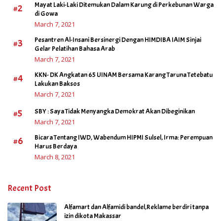
Mayat Laki-Laki Ditemukan Dalam Karung di Perkebunan Warga
#2
di Gowa
March 7, 2021
Pesantren Al-Insani Bersinergi Dengan HIMDIBA IAIM Sinjai
#3
Gelar Pelatihan Bahasa Arab
March 7, 2021
KKN- DK Angkatan 65 UINAM Bersama Karang Taruna Tetebatu
#4
Lakukan Baksos
March 7, 2021
#5
SBY : Saya Tidak Menyangka Demokrat Akan Dibeginikan
March 7, 2021
Bicara Tentang IWD, Wabendum HIPMI Sulsel, Irma: Perempuan
#6
Harus Berdaya
March 8, 2021
Recent Post
Alfamart dan Alfamidi bandel,Reklame berdiri tanpa
izin dikota Makassar