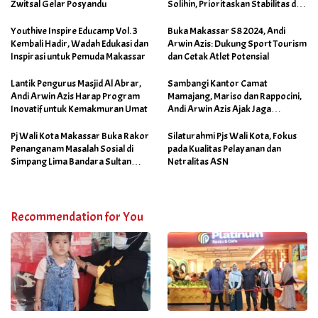
Zwitsal Gelar Posyandu
Solihin, Prioritaskan Stabilitas dan
Pertumbuhan Bisnis Ritel
Youthive Inspire Educamp Vol. 3
Buka Makassar S8 2024, Andi
Kembali Hadir, Wadah Edukasi dan
Arwin Azis: Dukung Sport Tourism
Inspirasi untuk Pemuda Makassar
dan Cetak Atlet Potensial
Lantik Pengurus Masjid Al Abrar,
Sambangi Kantor Camat
Andi Arwin Azis Harap Program
Mamajang, Mariso dan Rappocini,
Inovatif untuk Kemakmuran Umat
Andi Arwin Azis Ajak Jaga
Netralitas dan Sukseskan
Program Sabtu Bersih
Pj Wali Kota Makassar Buka Rakor
Silaturahmi Pjs Wali Kota, Fokus
Penanganam Masalah Sosial di
pada Kualitas Pelayanan dan
Simpang Lima Bandara Sultan
Netralitas ASN
Hasanuddin
Recommendation for You