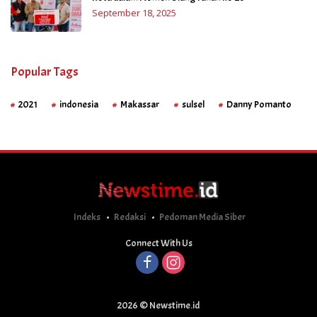
September 18, 2025
Popular Tags
2021
indonesia
Makassar
sulsel
Danny Pomanto
Indeks
Redaksi
Pedoman Media Siber
Connect With Us
2026 © Newstime.id