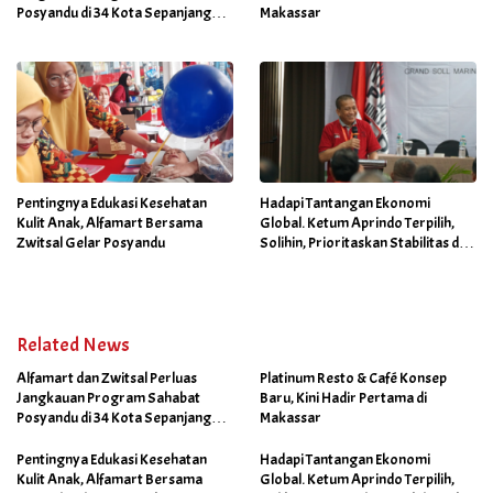
Posyandu di 34 Kota Sepanjang
Makassar
September 2025
Pentingnya Edukasi Kesehatan
Hadapi Tantangan Ekonomi
Kulit Anak, Alfamart Bersama
Global. Ketum Aprindo Terpilih,
Zwitsal Gelar Posyandu
Solihin, Prioritaskan Stabilitas dan
Pertumbuhan Bisnis Ritel
Related News
Alfamart dan Zwitsal Perluas
Platinum Resto & Café Konsep
Jangkauan Program Sahabat
Baru, Kini Hadir Pertama di
Posyandu di 34 Kota Sepanjang
Makassar
September 2025
Pentingnya Edukasi Kesehatan
Hadapi Tantangan Ekonomi
Kulit Anak, Alfamart Bersama
Global. Ketum Aprindo Terpilih,