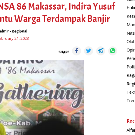
SA 86 Makassar, Indira Yusuf
Huk
antu Warga Terdampak Banjir
Kes
Man
admin
-
Regional
Nas
ebruary 21, 2023
Ola
Opin
SHARE
Pend
Polit
Rag
Regi
Tek
Tre
Rec
Alfa