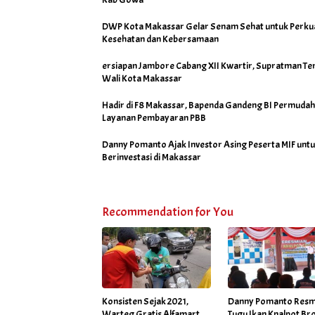
DWP Kota Makassar Gelar Senam Sehat untuk Perku
Kesehatan dan Kebersamaan
ersiapan Jambore Cabang XII Kwartir, Supratman Te
Wali Kota Makassar
Hadir di F8 Makassar, Bapenda Gandeng BI Permudah
Layanan Pembayaran PBB
Danny Pomanto Ajak Investor Asing Peserta MIF unt
Berinvestasi di Makassar
Recommendation for You
Konsisten Sejak 2021,
Danny Pomanto Resm
Warteg Gratis Alfamart
Tugu Ikan Knalpot Bro