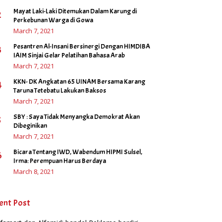
Mayat Laki-Laki Ditemukan Dalam Karung di
2
Perkebunan Warga di Gowa
March 7, 2021
Pesantren Al-Insani Bersinergi Dengan HIMDIBA
3
IAIM Sinjai Gelar Pelatihan Bahasa Arab
March 7, 2021
KKN- DK Angkatan 65 UINAM Bersama Karang
4
Taruna Tetebatu Lakukan Baksos
March 7, 2021
SBY : Saya Tidak Menyangka Demokrat Akan
5
Dibeginikan
March 7, 2021
Bicara Tentang IWD, Wabendum HIPMI Sulsel,
6
Irma: Perempuan Harus Berdaya
March 8, 2021
ent Post