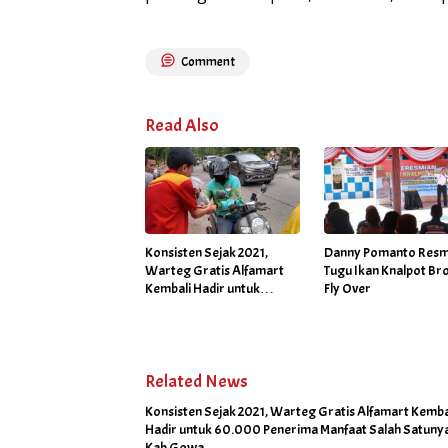
Comment
Read Also
Konsisten Sejak 2021,
Danny Pomanto Resm
Warteg Gratis Alfamart
Tugu Ikan Knalpot Bro
Kembali Hadir untuk
Fly Over
60.000 Penerima Manfaat
Salah Satunya di Kab Gowa
Related News
Konsisten Sejak 2021, Warteg Gratis Alfamart Kemba
Hadir untuk 60.000 Penerima Manfaat Salah Satunya
Kab Gowa