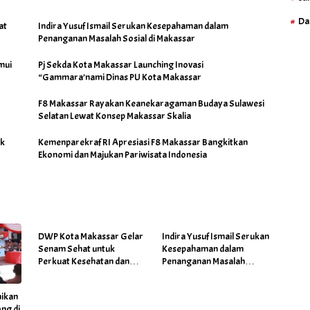
Da
at
Indira Yusuf Ismail Serukan Kesepahaman dalam
Penanganan Masalah Sosial di Makassar
mui
Pj Sekda Kota Makassar Launching Inovasi
“Gammara’nami Dinas PU Kota Makassar
F8 Makassar Rayakan Keanekaragaman Budaya Sulawesi
Selatan Lewat Konsep Makassar Skalia
uk
Kemenparekraf RI Apresiasi F8 Makassar Bangkitkan
Ekonomi dan Majukan Pariwisata Indonesia
DWP Kota Makassar Gelar
Indira Yusuf Ismail Serukan
Senam Sehat untuk
Kesepahaman dalam
Perkuat Kesehatan dan
Penanganan Masalah
Kebersamaan
Sosial di Makassar
ikan
ng di