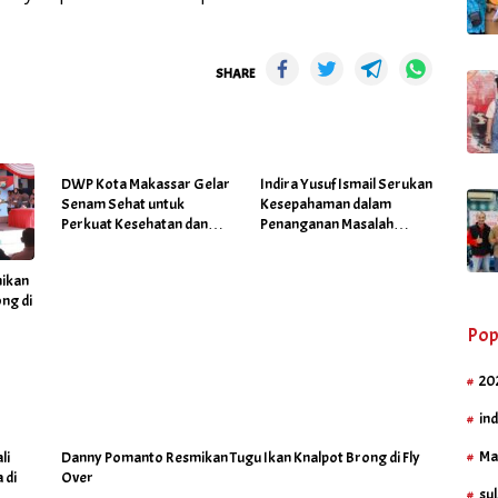
SHARE
DWP Kota Makassar Gelar
Indira Yusuf Ismail Serukan
Senam Sehat untuk
Kesepahaman dalam
Perkuat Kesehatan dan
Penanganan Masalah
Kebersamaan
Sosial di Makassar
ikan
ng di
Pop
20
in
Ma
li
Danny Pomanto Resmikan Tugu Ikan Knalpot Brong di Fly
 di
Over
sul