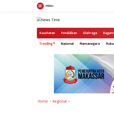
MENU
Skip
to
content
Kesehatan
Pendidikan
Olahraga
Ragam
Trending
Nasional
Mancanegara
Huk
Home
Regional