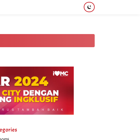
egories
nomi