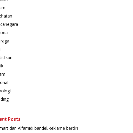
um
ehatan
canegara
ional
hraga
i
idikan
ik
am
onal
nologi
nding
ent Posts
mart dan Alfamidi bandel,Reklame berdiri