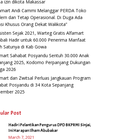
a izin dikota Makassar
famart Andi Cammi Melanggar PERDA Toko
ern dan Tetap Operasional. Di Duga Ada
si Khusus Orang Dekat Walikota”
isten Sejak 2021, Warteg Gratis Alfamart
ali Hadir untuk 60.000 Penerima Manfaat
h Satunya di Kab Gowa
amart Sahabat Posyandu Sentuh 30.000 Anak
anjang 2025, Kodomo Perpanjang Dukungan
gga 2026
mart dan Zwitsal Perluas Jangkauan Program
abat Posyandu di 34 Kota Sepanjang
tember 2025
ular Post
Hadiri Pelantikan Pengurus DPD BKPRMI Sinjai,
1
Ini Harapan Ilham Abubakar
March 7, 2021