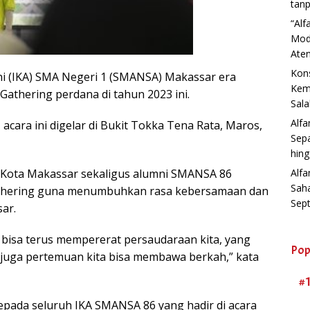
tanp
“Al
Mod
Aten
Kons
ni (IKA) SMA Negeri 1 (SMANSA) Makassar era
Kemb
Gathering perdana di tahun 2023 ini.
Sala
Alf
acara ini digelar di Bukit Tokka Tena Rata, Maros,
Sep
hin
Alfa
KK Kota Makassar sekaligus alumni SMANSA 86
Sah
athering guna menumbuhkan rasa kebersamaan dan
Sep
ar.
) bisa terus mempererat persaudaraan kita, yang
Pop
 juga pertemuan kita bisa membawa berkah,” kata
#
epada seluruh IKA SMANSA 86 yang hadir di acara