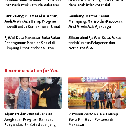
Inspirasi untuk Pemuda Makassar
dan Cetak Atlet Potensial
Lantik Pengurus Masjid Al Abrar,
Sambangi Kantor Camat
Andi Arwin Azis Harap Program
Mamajang, Mariso dan Rappocini,
Inovatif untuk Kemakmuran Umat
Andi Arwin Azis Ajak Jaga
Netralitas dan Sukseskan
Program Sabtu Bersih
Pj Wali Kota Makassar Buka Rakor
Silaturahmi Pjs Wali Kota, Fokus
Penanganam Masalah Sosial di
pada Kualitas Pelayanan dan
Simpang Lima Bandara Sultan
Netralitas ASN
Hasanuddin
Recommendation for You
Alfamart dan Zwitsal Perluas
Platinum Resto & Café Konsep
Jangkauan Program Sahabat
Baru, Kini Hadir Pertama di
Posyandu di 34 Kota Sepanjang
Makassar
September 2025