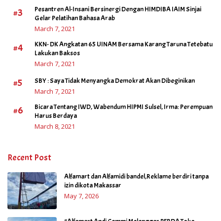
Pesantren Al-Insani Bersinergi Dengan HIMDIBA IAIM Sinjai
#3
Gelar Pelatihan Bahasa Arab
March 7, 2021
KKN- DK Angkatan 65 UINAM Bersama Karang Taruna Tetebatu
#4
Lakukan Baksos
March 7, 2021
#5
SBY : Saya Tidak Menyangka Demokrat Akan Dibeginikan
March 7, 2021
Bicara Tentang IWD, Wabendum HIPMI Sulsel, Irma: Perempuan
#6
Harus Berdaya
March 8, 2021
Recent Post
Alfamart dan Alfamidi bandel,Reklame berdiri tanpa
izin dikota Makassar
May 7, 2026