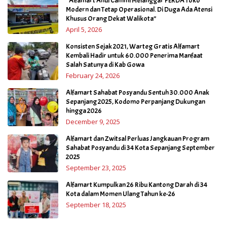
“Alfamart Andi Cammi Melanggar PERDA Toko
Modern dan Tetap Operasional. Di Duga Ada Atensi
Khusus Orang Dekat Walikota”
April 5, 2026
Konsisten Sejak 2021, Warteg Gratis Alfamart
Kembali Hadir untuk 60.000 Penerima Manfaat
Salah Satunya di Kab Gowa
February 24, 2026
Alfamart Sahabat Posyandu Sentuh 30.000 Anak
Sepanjang 2025, Kodomo Perpanjang Dukungan
hingga 2026
December 9, 2025
Alfamart dan Zwitsal Perluas Jangkauan Program
Sahabat Posyandu di 34 Kota Sepanjang September
2025
September 23, 2025
Alfamart Kumpulkan 26 Ribu Kantong Darah di 34
Kota dalam Momen Ulang Tahun ke-26
September 18, 2025