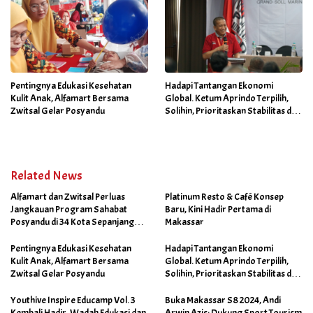
Pentingnya Edukasi Kesehatan
Hadapi Tantangan Ekonomi
Kulit Anak, Alfamart Bersama
Global. Ketum Aprindo Terpilih,
Zwitsal Gelar Posyandu
Solihin, Prioritaskan Stabilitas dan
Pertumbuhan Bisnis Ritel
Related News
Alfamart dan Zwitsal Perluas
Platinum Resto & Café Konsep
Jangkauan Program Sahabat
Baru, Kini Hadir Pertama di
Posyandu di 34 Kota Sepanjang
Makassar
September 2025
Pentingnya Edukasi Kesehatan
Hadapi Tantangan Ekonomi
Kulit Anak, Alfamart Bersama
Global. Ketum Aprindo Terpilih,
Zwitsal Gelar Posyandu
Solihin, Prioritaskan Stabilitas dan
Pertumbuhan Bisnis Ritel
Youthive Inspire Educamp Vol. 3
Buka Makassar S8 2024, Andi
Kembali Hadir, Wadah Edukasi dan
Arwin Azis: Dukung Sport Tourism