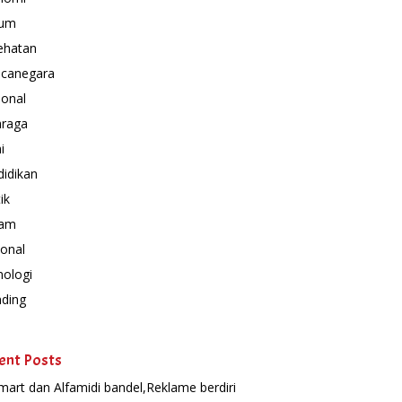
um
ehatan
canegara
ional
hraga
i
idikan
ik
am
onal
nologi
nding
ent Posts
mart dan Alfamidi bandel,Reklame berdiri