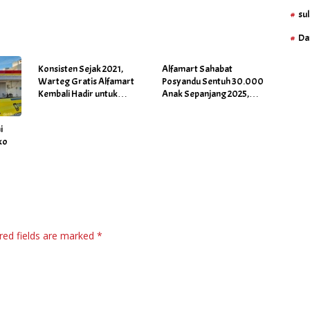
sul
Da
Konsisten Sejak 2021,
Alfamart Sahabat
Warteg Gratis Alfamart
Posyandu Sentuh 30.000
Kembali Hadir untuk
Anak Sepanjang 2025,
60.000 Penerima Manfaat
Kodomo Perpanjang
Salah Satunya di Kab Gowa
Dukungan hingga 2026
i
ko
 Ada
red fields are marked
*