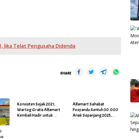
1, Jika Telat Pengusaha Didenda
SHARE
Konsisten Sejak 2021,
Alfamart Sahabat
Warteg Gratis Alfamart
Posyandu Sentuh 30.000
Kembali Hadir untuk
Anak Sepanjang 2025,
60.000 Penerima Manfaat
Kodomo Perpanjang
Salah Satunya di Kab Gowa
Dukungan hingga 2026
i
ko