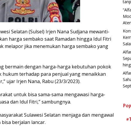
tanp
“Al
Mod
Aten
Kons
wesi Selatan (Sulsel) Irjen Nana Sudjana mewanti-
Kemb
an harga sembako saat Ramadan hingga Idul Fitri
Sala
uk melapor jika menemukan harga sembako yang
Alf
Sep
hin
a yang bermain dengan harga-harga kebutuhan pokok
Alfa
k hukum terhadap para penjual yang menaikkan
Sah
” ujar Irjen Nana, Rabu (23/3/2023).
Sep
arakat untuk bisa sama-sama mengawasi harga-
asa dan Idul Fitri,” sambungnya.
Pop
masyarakat Sulawesi Selatan menjaga dan mengawal
#
bisa berjalan lancar.