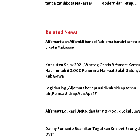
tanpa izin dikota Makassar
Modern dan Tetap
Operasional. Di Duga
Atensi Khusus Orang
Dekat Walikota”
Related News
Alfamart dan Alfamidi bandel,Reklame berdiri tanpa iz
dikota Makassar
Konsisten Sejak 2021, Warteg Gratis Alfamart Kemba
Hadir untuk 60.000 Penerima Manfaat Salah Satunya
Kab Gowa
Lagi dan lagi,Alfamart beroprasi dikab sidrap tanpa
izin,Pemda Sidrap Ada Apa ???
Alfamart Edukasi UMKM dan Jaring Produk Lokal Luw
Danny Pomanto Resmikan Tugu Ikan Knalpot Brong di
Over