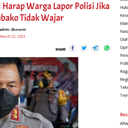
 Harap Warga Lapor Polisi Jika
Huk
bako Tidak Wajar
Kes
Man
admin
-
Ekonomi
Nas
March 22, 2023
Ola
Opin
SHARE
Pend
Polit
Rag
Regi
Tek
Tre
Rec
Alfa