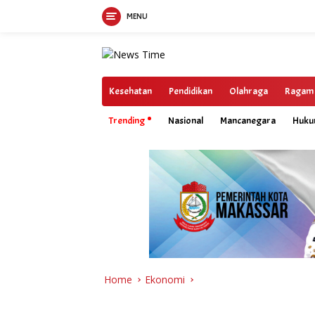
MENU
Skip
to
content
Kesehatan
Pendidikan
Olahraga
Ragam
Trending
Nasional
Mancanegara
Huk
Home
Ekonomi