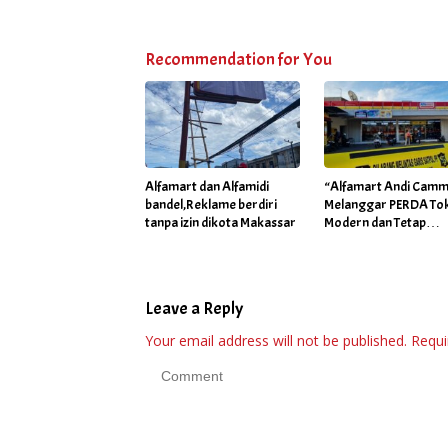
Recommendation for You
Alfamart dan Alfamidi
“Alfamart Andi Camm
bandel,Reklame berdiri
Melanggar PERDA To
tanpa izin dikota Makassar
Modern dan Tetap
Operasional. Di Duga
Atensi Khusus Orang
Dekat Walikota”
Leave a Reply
Your email address will not be published.
Requi