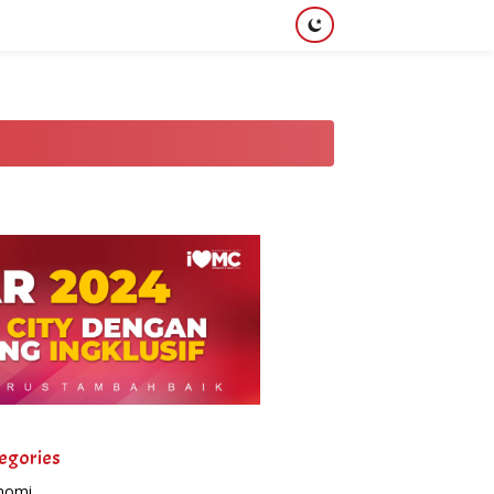
egories
nomi