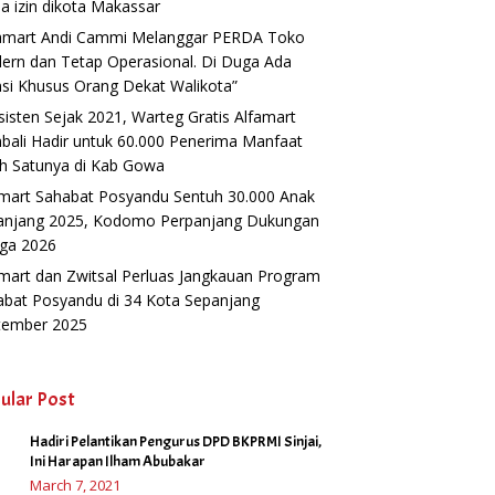
a izin dikota Makassar
famart Andi Cammi Melanggar PERDA Toko
ern dan Tetap Operasional. Di Duga Ada
si Khusus Orang Dekat Walikota”
isten Sejak 2021, Warteg Gratis Alfamart
ali Hadir untuk 60.000 Penerima Manfaat
h Satunya di Kab Gowa
amart Sahabat Posyandu Sentuh 30.000 Anak
anjang 2025, Kodomo Perpanjang Dukungan
gga 2026
mart dan Zwitsal Perluas Jangkauan Program
abat Posyandu di 34 Kota Sepanjang
tember 2025
ular Post
Hadiri Pelantikan Pengurus DPD BKPRMI Sinjai,
1
Ini Harapan Ilham Abubakar
March 7, 2021