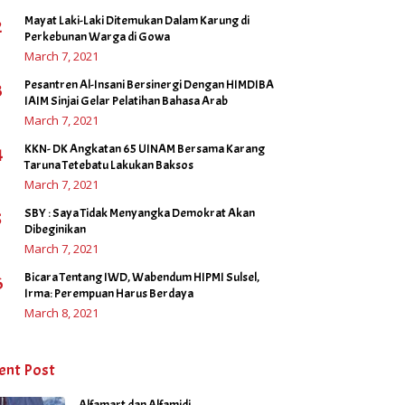
Mayat Laki-Laki Ditemukan Dalam Karung di
2
Perkebunan Warga di Gowa
March 7, 2021
Pesantren Al-Insani Bersinergi Dengan HIMDIBA
3
IAIM Sinjai Gelar Pelatihan Bahasa Arab
March 7, 2021
KKN- DK Angkatan 65 UINAM Bersama Karang
4
Taruna Tetebatu Lakukan Baksos
March 7, 2021
SBY : Saya Tidak Menyangka Demokrat Akan
5
Dibeginikan
March 7, 2021
Bicara Tentang IWD, Wabendum HIPMI Sulsel,
6
Irma: Perempuan Harus Berdaya
March 8, 2021
ent Post
Alfamart dan Alfamidi