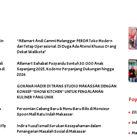
 Ada
in
“Alfamart Andi Cammi Melanggar PERDA Toko Modern
dan Tetap Operasional. Di Duga Ada Atensi Khusus Orang
Dekat Walikota”
li
Alfamart Sahabat Posyandu Sentuh 30.000 Anak
 di
Sepanjang 2025, Kodomo Perpanjang Dukungan hingga
2026
GOKANA HADIR DI TRANS STUDIO MAKASSAR DENGAN
KONSEP “SHOW KITCHEN” UNTUK PENGALAMAN
KULINER YANG UNIK
Pop
u
Peresmian Cabang Baru & Menu Baru Rilis di Monsieur
20
Spoon Mall Ratu Indah Makassar.
in
 Fly
Indira Yusuf Ismail Serukan Kesepahaman dalam
Penanganan Masalah Sosial di Makassar
Ma