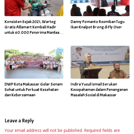
Konsisten Sejak 2021, Warteg
Danny Pomanto Resmikan Tugu
Gratis Alfamart Kembali Hadir
Ikan Knalpot Brong di Fly Over
untuk 60.000 Penerima Manfaat
Salah Satunya di Kab Gowa
DWP Kota Makassar Gelar Senam
Indira Yusuf Ismail Serukan
Sehat untuk Perkuat Kesehatan
Kesepahaman dalam Penanganan
dan Kebersamaan
Masalah Sosial di Makassar
Leave a Reply
Your email address will not be published.
Required fields are