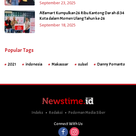
September 23, 2025
Alfamart Kumpulkan 26 Ribu Kantong Darah di 34
Kota dalam Momen Ulang Tahun ke-26
September 18, 2025
Popular Tags
2021
indonesia
Makassar
sulsel
Danny Pomanto
Indeks
Redaksi
Pedoman Media Siber
Connect With Us