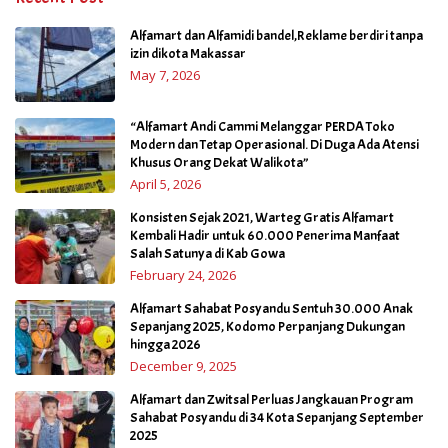
Alfamart dan Alfamidi bandel,Reklame berdiri tanpa
izin dikota Makassar
May 7, 2026
“Alfamart Andi Cammi Melanggar PERDA Toko
Modern dan Tetap Operasional. Di Duga Ada Atensi
Khusus Orang Dekat Walikota”
April 5, 2026
Konsisten Sejak 2021, Warteg Gratis Alfamart
Kembali Hadir untuk 60.000 Penerima Manfaat
Salah Satunya di Kab Gowa
February 24, 2026
Alfamart Sahabat Posyandu Sentuh 30.000 Anak
Sepanjang 2025, Kodomo Perpanjang Dukungan
hingga 2026
December 9, 2025
Alfamart dan Zwitsal Perluas Jangkauan Program
Sahabat Posyandu di 34 Kota Sepanjang September
2025