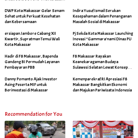
Salah Satunya di Kab Gowa
DWP Kota Makassar Gelar Senam
Indira Yusuf Ismail Serukan
Sehat untuk Perkuat Kesehatan
Kesepahaman dalam Penanganan
dan Kebersamaan
Masalah Sosial di Makassar
ersiapan Jambore Cabang XII
Pj Sekda Kota Makassar Launching
Kwartir, Supratman Temui Wali
Inovasi “Gammara’nami Dinas PU
Kota Makassar
Kota Makassar
Hadir di F8 Makassar, Bapenda
F8 Makassar Rayakan
Gandeng BI Permudah Layanan
Keanekaragaman Budaya
Pembayaran PBB
Sulawesi Selatan Lewat Konsep
Makassar Skalia
Danny Pomanto Ajak Investor
Kemenparekraf RI Apresiasi F8
Asing Peserta MIF untuk
Makassar Bangkitkan Ekonomi
Berinvestasi di Makassar
dan Majukan Pariwisata Indonesia
Recommendation for You