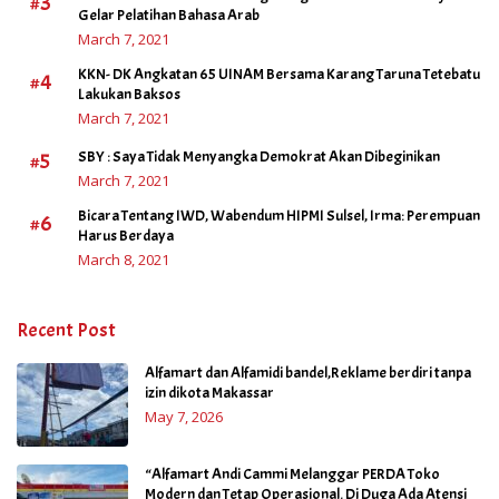
#3
Gelar Pelatihan Bahasa Arab
March 7, 2021
KKN- DK Angkatan 65 UINAM Bersama Karang Taruna Tetebatu
#4
Lakukan Baksos
March 7, 2021
#5
SBY : Saya Tidak Menyangka Demokrat Akan Dibeginikan
March 7, 2021
Bicara Tentang IWD, Wabendum HIPMI Sulsel, Irma: Perempuan
#6
Harus Berdaya
March 8, 2021
Recent Post
Alfamart dan Alfamidi bandel,Reklame berdiri tanpa
izin dikota Makassar
May 7, 2026
“Alfamart Andi Cammi Melanggar PERDA Toko
Modern dan Tetap Operasional. Di Duga Ada Atensi