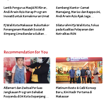
Lantik Pengurus Masjid Al Abrar,
Sambangi Kantor Camat
Andi Arwin Azis Harap Program
Mamajang, Mariso dan Rappocini,
Inovatif untuk Kemakmuran Umat
Andi Arwin Azis Ajak Jaga
Netralitas dan Sukseskan
Program Sabtu Bersih
Pj Wali Kota Makassar Buka Rakor
Silaturahmi Pjs Wali Kota, Fokus
Penanganam Masalah Sosial di
pada Kualitas Pelayanan dan
Simpang Lima Bandara Sultan
Netralitas ASN
Hasanuddin
Recommendation for You
Alfamart dan Zwitsal Perluas
Platinum Resto & Café Konsep
Jangkauan Program Sahabat
Baru, Kini Hadir Pertama di
Posyandu di 34 Kota Sepanjang
Makassar
September 2025