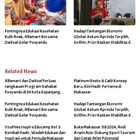
Pentingnya Edukasi Kesehatan
Hadapi Tantangan Ekonomi
Kulit Anak, Alfamart Bersama
Global. Ketum Aprindo Terpilih,
Zwitsal Gelar Posyandu
Solihin, Prioritaskan Stabilitas dan
Pertumbuhan Bisnis Ritel
Related News
Alfamart dan Zwitsal Perluas
Platinum Resto & Café Konsep
Jangkauan Program Sahabat
Baru, Kini Hadir Pertama di
Posyandu di 34 Kota Sepanjang
Makassar
September 2025
Pentingnya Edukasi Kesehatan
Hadapi Tantangan Ekonomi
Kulit Anak, Alfamart Bersama
Global. Ketum Aprindo Terpilih,
Zwitsal Gelar Posyandu
Solihin, Prioritaskan Stabilitas dan
Pertumbuhan Bisnis Ritel
Youthive Inspire Educamp Vol. 3
Buka Makassar S8 2024, Andi
Kembali Hadir, Wadah Edukasi dan
Arwin Azis: Dukung Sport Tourism
Inspirasi untuk Pemuda Makassar
dan Cetak Atlet Potensial