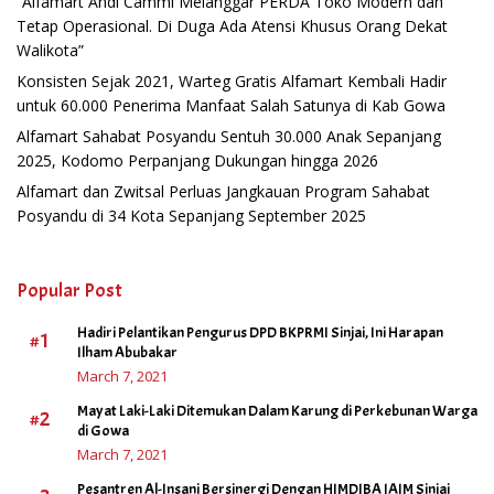
“Alfamart Andi Cammi Melanggar PERDA Toko Modern dan
Tetap Operasional. Di Duga Ada Atensi Khusus Orang Dekat
Walikota”
Konsisten Sejak 2021, Warteg Gratis Alfamart Kembali Hadir
untuk 60.000 Penerima Manfaat Salah Satunya di Kab Gowa
Alfamart Sahabat Posyandu Sentuh 30.000 Anak Sepanjang
2025, Kodomo Perpanjang Dukungan hingga 2026
Alfamart dan Zwitsal Perluas Jangkauan Program Sahabat
Posyandu di 34 Kota Sepanjang September 2025
Popular Post
Hadiri Pelantikan Pengurus DPD BKPRMI Sinjai, Ini Harapan
#1
Ilham Abubakar
March 7, 2021
Mayat Laki-Laki Ditemukan Dalam Karung di Perkebunan Warga
#2
di Gowa
March 7, 2021
Pesantren Al-Insani Bersinergi Dengan HIMDIBA IAIM Sinjai