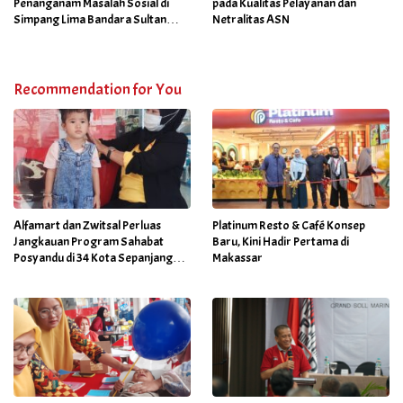
Penanganam Masalah Sosial di
pada Kualitas Pelayanan dan
Simpang Lima Bandara Sultan
Netralitas ASN
Hasanuddin
Recommendation for You
Alfamart dan Zwitsal Perluas
Platinum Resto & Café Konsep
Jangkauan Program Sahabat
Baru, Kini Hadir Pertama di
Posyandu di 34 Kota Sepanjang
Makassar
September 2025