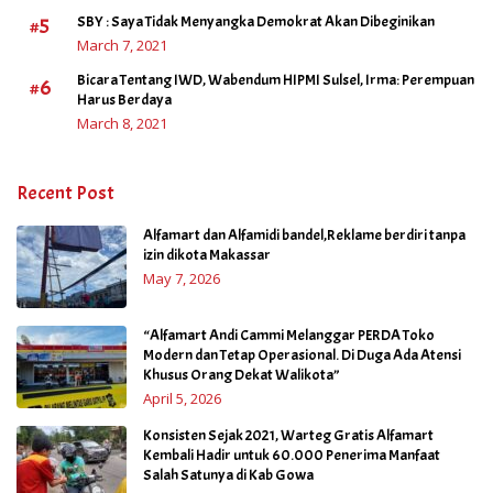
#5
SBY : Saya Tidak Menyangka Demokrat Akan Dibeginikan
March 7, 2021
Bicara Tentang IWD, Wabendum HIPMI Sulsel, Irma: Perempuan
#6
Harus Berdaya
March 8, 2021
Recent Post
Alfamart dan Alfamidi bandel,Reklame berdiri tanpa
izin dikota Makassar
May 7, 2026
“Alfamart Andi Cammi Melanggar PERDA Toko
Modern dan Tetap Operasional. Di Duga Ada Atensi
Khusus Orang Dekat Walikota”
April 5, 2026
Konsisten Sejak 2021, Warteg Gratis Alfamart
Kembali Hadir untuk 60.000 Penerima Manfaat
Salah Satunya di Kab Gowa