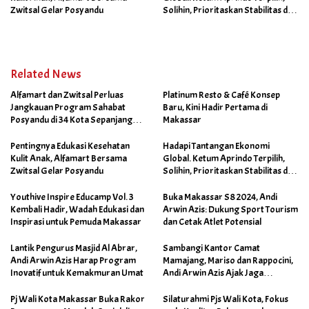
Zwitsal Gelar Posyandu
Solihin, Prioritaskan Stabilitas dan
Pertumbuhan Bisnis Ritel
Related News
Alfamart dan Zwitsal Perluas
Platinum Resto & Café Konsep
Jangkauan Program Sahabat
Baru, Kini Hadir Pertama di
Posyandu di 34 Kota Sepanjang
Makassar
September 2025
Pentingnya Edukasi Kesehatan
Hadapi Tantangan Ekonomi
Kulit Anak, Alfamart Bersama
Global. Ketum Aprindo Terpilih,
Zwitsal Gelar Posyandu
Solihin, Prioritaskan Stabilitas dan
Pertumbuhan Bisnis Ritel
Youthive Inspire Educamp Vol. 3
Buka Makassar S8 2024, Andi
Kembali Hadir, Wadah Edukasi dan
Arwin Azis: Dukung Sport Tourism
Inspirasi untuk Pemuda Makassar
dan Cetak Atlet Potensial
Lantik Pengurus Masjid Al Abrar,
Sambangi Kantor Camat
Andi Arwin Azis Harap Program
Mamajang, Mariso dan Rappocini,
Inovatif untuk Kemakmuran Umat
Andi Arwin Azis Ajak Jaga
Netralitas dan Sukseskan
Program Sabtu Bersih
Pj Wali Kota Makassar Buka Rakor
Silaturahmi Pjs Wali Kota, Fokus