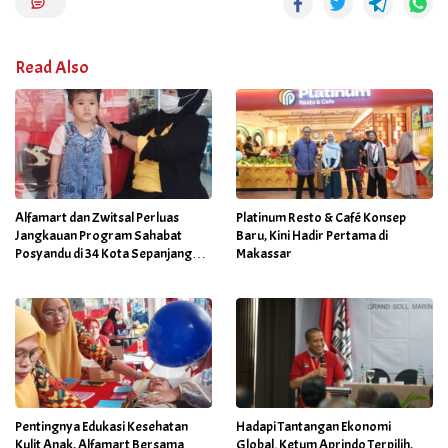
Read Also
Alfamart dan Zwitsal Perluas
Platinum Resto & Café Konsep
Jangkauan Program Sahabat
Baru, Kini Hadir Pertama di
Posyandu di 34 Kota Sepanjang
Makassar
September 2025
Pentingnya Edukasi Kesehatan
Hadapi Tantangan Ekonomi
Kulit Anak, Alfamart Bersama
Global. Ketum Aprindo Terpilih,