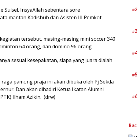
#
se Sulsel. InsyaAllah sebentara sore
ta mantan Kadishub dan Asisten III Pemkot
#
kegiatan tersebut, masing-masing mini soccer 340
adminton 64 orang, dan domino 96 orang.
#
nya sesuai kesepakatan, siapa yang juara dialah
#
aga pamong praja ini akan dibuka oleh Pj Sekda
bernur. Dan akan dihadiri Ketua Ikatan Alumni
#
TK) Ilham Azikin. (drw)
Rec