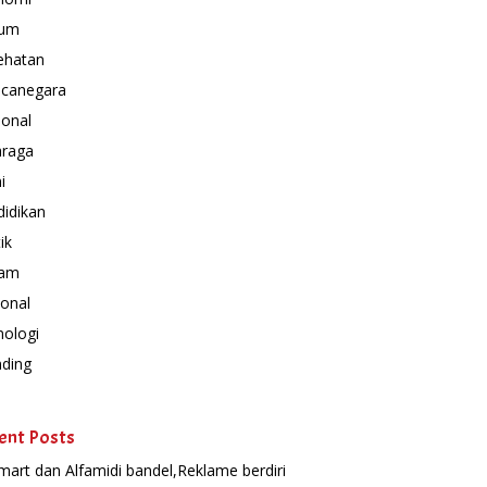
um
ehatan
canegara
ional
hraga
i
idikan
ik
am
onal
nologi
nding
ent Posts
mart dan Alfamidi bandel,Reklame berdiri