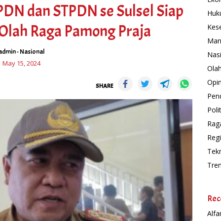
DN dan STPDN se Sulsel Siap
Huk
Olah Raga Pamong Praja
Kes
Man
admin
-
Nasional
Nas
May 15, 2024
Ola
Opin
SHARE
Pend
Polit
Rag
Regi
Tek
Tre
Rec
Alfa