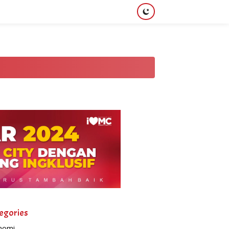
egories
nomi