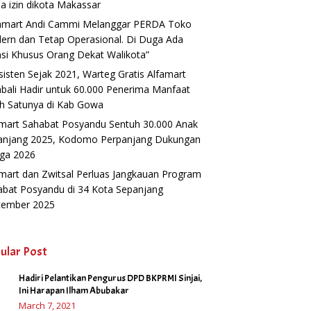
a izin dikota Makassar
famart Andi Cammi Melanggar PERDA Toko
ern dan Tetap Operasional. Di Duga Ada
si Khusus Orang Dekat Walikota”
isten Sejak 2021, Warteg Gratis Alfamart
ali Hadir untuk 60.000 Penerima Manfaat
h Satunya di Kab Gowa
amart Sahabat Posyandu Sentuh 30.000 Anak
anjang 2025, Kodomo Perpanjang Dukungan
gga 2026
mart dan Zwitsal Perluas Jangkauan Program
abat Posyandu di 34 Kota Sepanjang
tember 2025
ular Post
Hadiri Pelantikan Pengurus DPD BKPRMI Sinjai,
1
Ini Harapan Ilham Abubakar
March 7, 2021