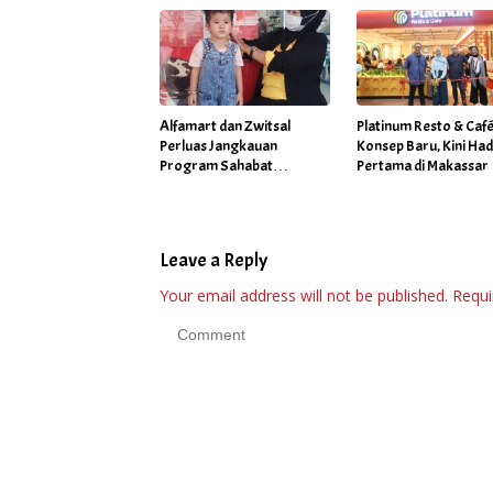
Alfamart dan Zwitsal
Platinum Resto & Caf
Perluas Jangkauan
Konsep Baru, Kini Had
Program Sahabat
Pertama di Makassar
Posyandu di 34 Kota
Sepanjang September
2025
Leave a Reply
Your email address will not be published.
Requi