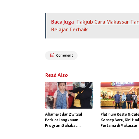
Baca Juga
Takjub Cara Makassar Ta
Belajar Terbaik
Comment
Read Also
Alfamart dan Zwitsal
Platinum Resto & Caf
Perluas Jangkauan
Konsep Baru, Kini Had
Program Sahabat
Pertama di Makassar
Posyandu di 34 Kota
Sepanjang September