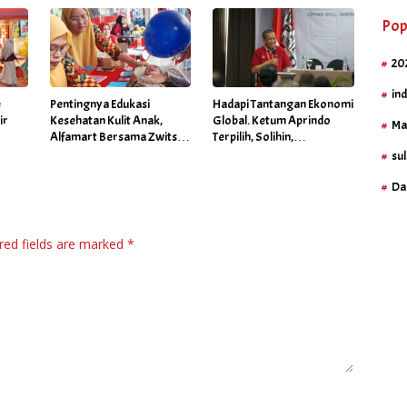
Pop
20
in
é
Pentingnya Edukasi
Hadapi Tantangan Ekonomi
ir
Kesehatan Kulit Anak,
Global. Ketum Aprindo
Ma
Alfamart Bersama Zwitsal
Terpilih, Solihin,
Gelar Posyandu
Prioritaskan Stabilitas dan
sul
Pertumbuhan Bisnis Ritel
Da
red fields are marked
*