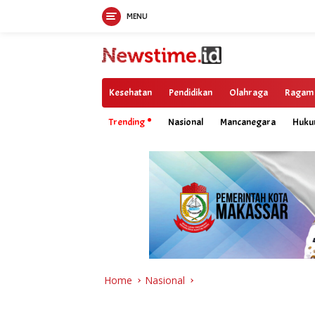
MENU
Skip
to
content
Kesehatan
Pendidikan
Olahraga
Ragam
Trending
Nasional
Mancanegara
Huk
Home
Nasional