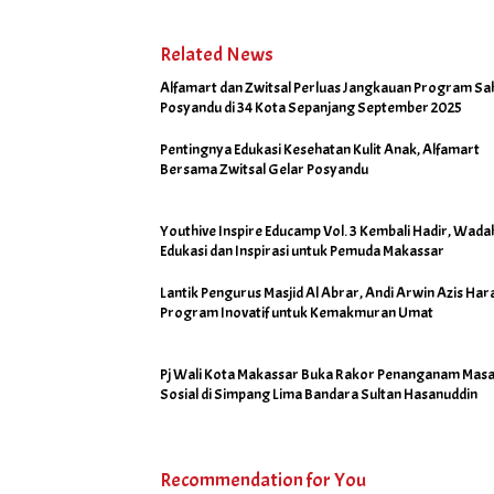
2025
Related News
Alfamart dan Zwitsal Perluas Jangkauan Program Sa
Posyandu di 34 Kota Sepanjang September 2025
Pentingnya Edukasi Kesehatan Kulit Anak, Alfamart
Bersama Zwitsal Gelar Posyandu
Youthive Inspire Educamp Vol. 3 Kembali Hadir, Wada
Edukasi dan Inspirasi untuk Pemuda Makassar
Lantik Pengurus Masjid Al Abrar, Andi Arwin Azis Har
Program Inovatif untuk Kemakmuran Umat
Pj Wali Kota Makassar Buka Rakor Penanganam Masa
Sosial di Simpang Lima Bandara Sultan Hasanuddin
Recommendation for You