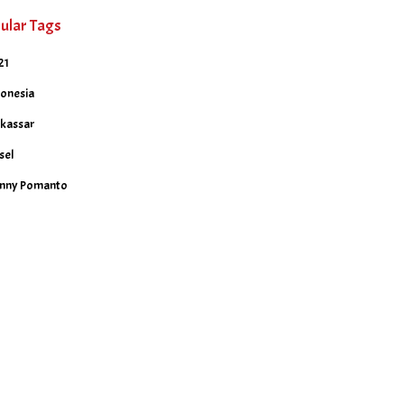
ular Tags
21
donesia
kassar
sel
nny Pomanto