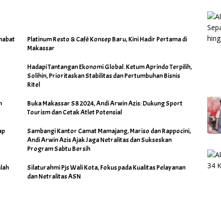
habat
Platinum Resto & Café Konsep Baru, Kini Hadir Pertama di
Makassar
Hadapi Tantangan Ekonomi Global. Ketum Aprindo Terpilih,
Solihin, Prioritaskan Stabilitas dan Pertumbuhan Bisnis
Ritel
h
Buka Makassar S8 2024, Andi Arwin Azis: Dukung Sport
Tourism dan Cetak Atlet Potensial
ap
Sambangi Kantor Camat Mamajang, Mariso dan Rappocini,
Andi Arwin Azis Ajak Jaga Netralitas dan Sukseskan
Program Sabtu Bersih
lah
Silaturahmi Pjs Wali Kota, Fokus pada Kualitas Pelayanan
dan Netralitas ASN