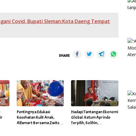
ngani Covid, Bupati Sleman:Kota Daeng Tempat
SHARE
é
Pentingnya Edukasi
Hadapi Tantangan Ekonomi
ir
Kesehatan Kulit Anak,
Global. Ketum Aprindo
Alfamart Bersama Zwitsal
Terpilih, Solihin,
Gelar Posyandu
Prioritaskan Stabilitas dan
Pertumbuhan Bisnis Ritel