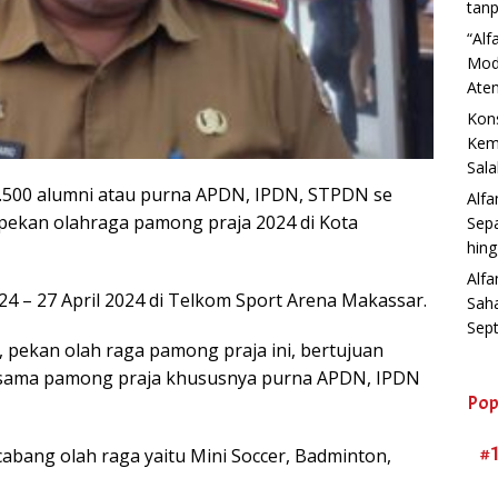
tanp
“Al
Mod
Aten
Kons
Kemb
Sala
1.500 alumni atau purna APDN, IPDN, STPDN se
Alf
i pekan olahraga pamong praja 2024 di Kota
Sep
hin
Alfa
, 24 – 27 April 2024 di Telkom Sport Arena Makassar.
Sah
Sep
 pekan olah raga pamong praja ini, bertujuan
esama pamong praja khususnya purna APDN, IPDN
Pop
#
abang olah raga yaitu Mini Soccer, Badminton,