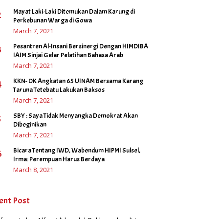
Mayat Laki-Laki Ditemukan Dalam Karung di
2
Perkebunan Warga di Gowa
March 7, 2021
Pesantren Al-Insani Bersinergi Dengan HIMDIBA
3
IAIM Sinjai Gelar Pelatihan Bahasa Arab
March 7, 2021
KKN- DK Angkatan 65 UINAM Bersama Karang
4
Taruna Tetebatu Lakukan Baksos
March 7, 2021
SBY : Saya Tidak Menyangka Demokrat Akan
5
Dibeginikan
March 7, 2021
Bicara Tentang IWD, Wabendum HIPMI Sulsel,
6
Irma: Perempuan Harus Berdaya
March 8, 2021
ent Post