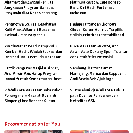
Alfamart dan Zwitsal Perluas
Platinum Resto & Café Konsep
Jangkauan Program Sahabat
Baru, Kini Hadir Pertama di
Posyandu di 34 Kota Sepanjang
Makassar
September 2025
Pentingnya Edukasi Kesehatan
Hadapi Tantangan Ekonomi
Kulit Anak, Alfamart Bersama
Global. Ketum Aprindo Terpilih,
Zwitsal Gelar Posyandu
Solihin, Prioritaskan Stabilitas dan
Pertumbuhan Bisnis Ritel
Youthive Inspire Educamp Vol. 3
Buka Makassar S8 2024, Andi
Kembali Hadir, Wadah Edukasi dan
Arwin Azis: Dukung Sport Tourism
Inspirasi untuk Pemuda Makassar
dan Cetak Atlet Potensial
Lantik Pengurus Masjid Al Abrar,
Sambangi Kantor Camat
Andi Arwin Azis Harap Program
Mamajang, Mariso dan Rappocini,
Inovatif untuk Kemakmuran Umat
Andi Arwin Azis Ajak Jaga
Netralitas dan Sukseskan
Program Sabtu Bersih
Pj Wali Kota Makassar Buka Rakor
Silaturahmi Pjs Wali Kota, Fokus
Penanganam Masalah Sosial di
pada Kualitas Pelayanan dan
Simpang Lima Bandara Sultan
Netralitas ASN
Hasanuddin
Recommendation for You