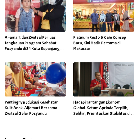
Alfamart dan Zwitsal Perluas
Platinum Resto & Café Konsep
Jangkauan Program Sahabat
Baru, Kini Hadir Pertama di
Posyandu di 34 Kota Sepanjang
Makassar
September 2025
Pentingnya Edukasi Kesehatan
Hadapi Tantangan Ekonomi
Kulit Anak, Alfamart Bersama
Global. Ketum Aprindo Terpilih,
Zwitsal Gelar Posyandu
Solihin, Prioritaskan Stabilitas dan
Pertumbuhan Bisnis Ritel