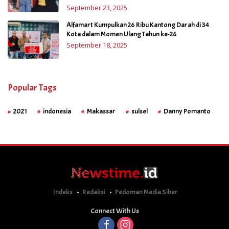
September 23, 2025
Alfamart Kumpulkan 26 Ribu Kantong Darah di 34
Kota dalam Momen Ulang Tahun ke-26
September 18, 2025
Popular Tags
2021
indonesia
Makassar
sulsel
Danny Pomanto
Indeks
Redaksi
Pedoman Media Siber
Connect With Us