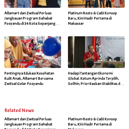
Alfamart dan Zwitsal Perluas
Platinum Resto & Café Konsep
Jangkauan Program Sahabat
Baru, Kini Hadir Pertama di
Posyandu di 34 Kota Sepanjang
Makassar
September 2025
Pentingnya Edukasi Kesehatan
Hadapi Tantangan Ekonomi
Kulit Anak, Alfamart Bersama
Global. Ketum Aprindo Terpilih,
Zwitsal Gelar Posyandu
Solihin, Prioritaskan Stabilitas dan
Pertumbuhan Bisnis Ritel
Related News
Alfamart dan Zwitsal Perluas
Platinum Resto & Café Konsep
Jangkauan Program Sahabat
Baru, Kini Hadir Pertama di