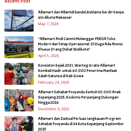
Recent Post
Alfamart dan Alfamidi bandel,Reklame berdiri tanpa
izin dikota Makassar
May 7, 2026
“Alfamart Andi Cammi Melanggar PERDA Toko
Modern dan Tetap Operasional. Di Duga Ada Atensi
Khusus Orang Dekat Walikota”
April 5, 2026
Konsisten Sejak 2021, Warteg Gratis Alfamart
Kembali Hadir untuk 60.000 Penerima Manfaat
Salah Satunya di Kab Gowa
February 24, 2026
Alfamart Sahabat Posyandu Sentuh 30.000 Anak
Sepanjang 2025, Kodomo Perpanjang Dukungan
hingga 2026
December 9, 2025
Alfamart dan Zwitsal Perluas Jangkauan Program
Sahabat Posyandu di 34 Kota Sepanjang September
2025