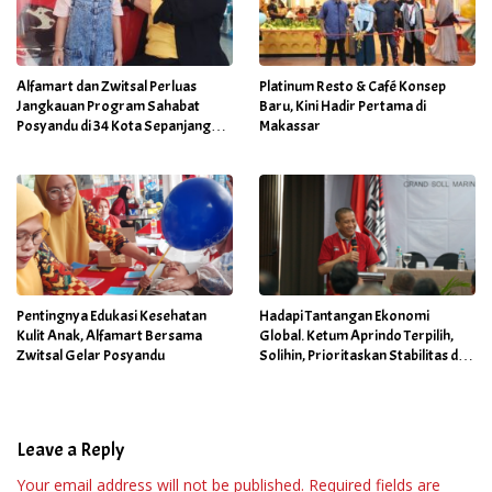
Alfamart dan Zwitsal Perluas
Platinum Resto & Café Konsep
Jangkauan Program Sahabat
Baru, Kini Hadir Pertama di
Posyandu di 34 Kota Sepanjang
Makassar
September 2025
Pentingnya Edukasi Kesehatan
Hadapi Tantangan Ekonomi
Kulit Anak, Alfamart Bersama
Global. Ketum Aprindo Terpilih,
Zwitsal Gelar Posyandu
Solihin, Prioritaskan Stabilitas dan
Pertumbuhan Bisnis Ritel
Leave a Reply
Your email address will not be published.
Required fields are