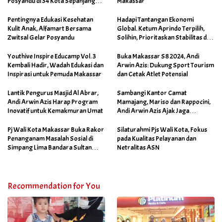
Posyandu di 34 Kota Sepanjang
Makassar
September 2025
Pentingnya Edukasi Kesehatan
Hadapi Tantangan Ekonomi
Kulit Anak, Alfamart Bersama
Global. Ketum Aprindo Terpilih,
Zwitsal Gelar Posyandu
Solihin, Prioritaskan Stabilitas dan
Pertumbuhan Bisnis Ritel
Youthive Inspire Educamp Vol. 3
Buka Makassar S8 2024, Andi
Kembali Hadir, Wadah Edukasi dan
Arwin Azis: Dukung Sport Tourism
Inspirasi untuk Pemuda Makassar
dan Cetak Atlet Potensial
Lantik Pengurus Masjid Al Abrar,
Sambangi Kantor Camat
Andi Arwin Azis Harap Program
Mamajang, Mariso dan Rappocini,
Inovatif untuk Kemakmuran Umat
Andi Arwin Azis Ajak Jaga
Netralitas dan Sukseskan
Program Sabtu Bersih
Pj Wali Kota Makassar Buka Rakor
Silaturahmi Pjs Wali Kota, Fokus
Penanganam Masalah Sosial di
pada Kualitas Pelayanan dan
Simpang Lima Bandara Sultan
Netralitas ASN
Hasanuddin
Recommendation for You